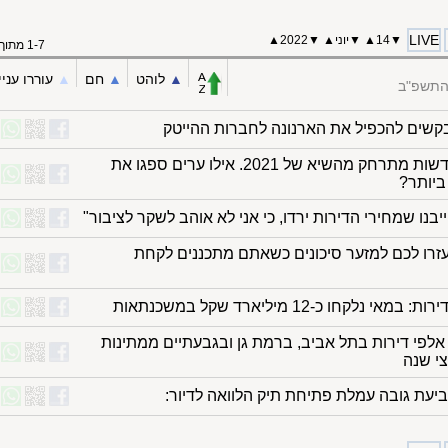
LIVE
▼
14
▲
▼
יוני
▲
▼
2022
▲
1-7 מתוך 7
▲︎
לוהט
▲︎
חם
▲︎
עוררו עניי
 התשפ"ב
קשים להכפיל את הארנונה לחברות ההייטק
שוק הדירות החדשות מתרחק מהשיא של 2021. אילו ערים ספגו את
ביותר?
יבנו שמחירי הדירות ירדו, כי אני לא אוהב לשקר לציבור"
זרו לכם למזער סיכונים כשאתם מתכננים לקחת
נלקחו כ-12 מיליארד שקל במשכנתאות
לפי דירות בתל אביב, ברמת גן ובגבעתיים ממתינות
ביעת גובה עמלת פתיחת תיק הלוואה לדיור: