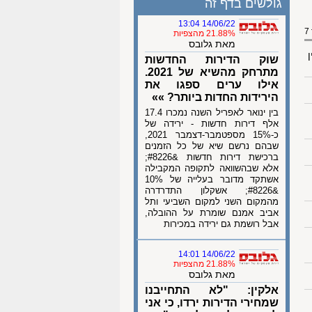
גולשים בדף זה
14/06/22 13:04
21.88% מהצפיות
מאת גלובס
ן
שוק הדירות החדשות
מתרחק מהשיא של 2021.
אילו ערים ספגו את
הירידות החדות ביותר? »»
בין ינואר לאפריל השנה נמכרו 17.4
אלף דירות חדשות - ירידה של
כ-15% מספטמבר-דצמבר 2021,
שבהם נרשם שיא של כל הזמנים
ברכישת דירות חדשות &#8226;
אלא שבהשוואה לתקופה המקבילה
אשתקד מדובר בעלייה של 10%
&#8226; אשקלון התדרדרה
מהמקום השני למקום השביעי ותל
אביב אמנם שומרת על ההובלה,
אבל רושמת גם ירידה במכירות
14/06/22 14:01
21.88% מהצפיות
מאת גלובס
אלקין: "לא התחייבנו
שמחירי הדירות ירדו, כי אני