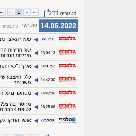
נדל"ן
»»
»
1
«
««
קטגוריה
14.06.2022
שלישי
ט"ו בסיוון
פקידי האוצר מב
◀︎
06:12:31
◀︎
13:04:13
הירידות החדות 
אלקין: "לא התחי
◀︎
14:01:52
כללי האצבע שיע
◀︎
14:42:30
משכנתה
מסתערים על הדירות: במאי 
◀︎
14:42:30
מחסור בהיצע? א
◀︎
16:25:08
לטופס 4 כבר חצי שנה
אושר התיקון לק
◀︎
22:26:06