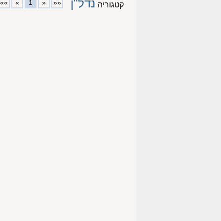
נדל"ן
»»
»
1
«
««
קטגוריה