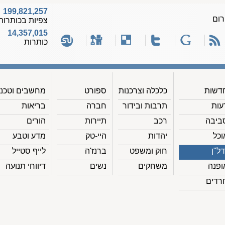
199,821,257
רום
צפיות בכותרות
14,357,015
כותרות
דשות
כלכלה וצרכנות
ספורט
מחשבים וטכנ'
עות
תרבות ובידור
חברה
בריאות
ביבה
רכב
תיירות
הורים
וכל
יהדות
היי-טק
מדע וטבע
דל"ן
חוק ומשפט
ברנז'ה
לייף סטייל
ופנה
משחקים
נשים
דיווחי תנועה
רדים