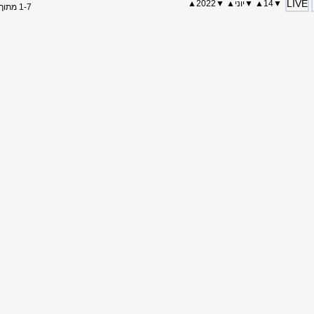
LIVE
▼
14
▲
▼
יוני
▲
▼
2022
▲
1-7 מתוך 7