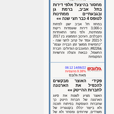
מחסור בהיצע? אלפי דירות
בתל אביב, ברמת גן
ובגבעתיים ממתינות
לטופס 4 כבר חצי שנה »»
במחוז תל אביב ישנן לפחות
כ-3,000 דירות שעומדות ריקות
וממתינות, ולפי נתוני התאחדות
הקבלנים, העיכוב הממוצע בין 2017
ל-2021 עמד על קרוב לחצי שנה -
"כחמישית ממשך זמן הבנייה עצמו"
&#8226; המעכבים הגדולים: חברת
החשמל, כבאות והצלה והרשויות
המקומיות
14/06/22 06:12
9.38% מהצפיות
מאת גלובס
פקידי האוצר מבקשים
להכפיל את הארנונה
לחברות ההייטק »»
האוצר מציע לשנות את סיווג
הארנונה של חברות הייטק כך
שחברות העוסקות בפיתוח תוכנה
ולא בייצור יכללו בקטגוריה של
משרדים, שירותים ומסחר ולא של