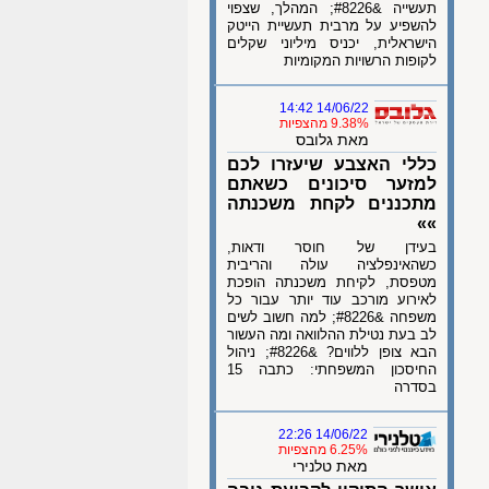
תעשייה &#8226; המהלך, שצפוי
להשפיע על מרבית תעשיית הייטק
הישראלית, יכניס מיליוני שקלים
לקופות הרשויות המקומיות
14/06/22 14:42
9.38% מהצפיות
מאת גלובס
כללי האצבע שיעזרו לכם
למזער סיכונים כשאתם
מתכננים לקחת משכנתה
»»
בעידן של חוסר ודאות,
כשהאינפלציה עולה והריבית
מטפסת, לקיחת משכנתה הופכת
לאירוע מורכב עוד יותר עבור כל
משפחה &#8226; למה חשוב לשים
לב בעת נטילת ההלוואה ומה העשור
הבא צופן ללווים? &#8226; ניהול
החיסכון המשפחתי: כתבה 15
בסדרה
14/06/22 22:26
6.25% מהצפיות
מאת טלנירי