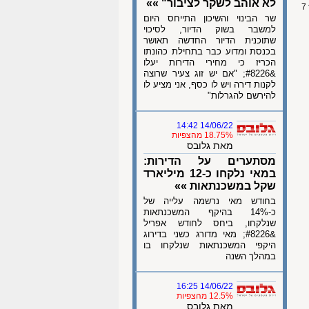
לא אוהב לשקר לציבור" »»
שר הבינוי והשיכון התייחס היום
למשבר בשוק הדיור, לסיכוי
שתוכנית הדיור החדשה תאושר
בכנסת ומדוע כבר בתחילת כהונתו
הכריז כי מחירי הדירות יעלו
&#8226; "אם יש זוג צעיר שרוצה
לקנות דירה ויש לו כסף, אני מציע לו
להירשם להגרלות"
14/06/22 14:42
18.75% מהצפיות
מאת גלובס
מסתערים על הדירות:
במאי נלקחו כ-12 מיליארד
שקל במשכנתאות »»
בחודש מאי נרשמה עלייה של
כ-14% בהיקף המשכנתאות
שנלקחו, ביחס לחודש אפריל
&#8226; מאי מדורג כשני בדירוג
היקפי המשכנתאות שנלקחו בו
במהלך השנה
14/06/22 16:25
12.5% מהצפיות
מאת גלובס