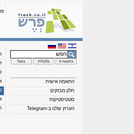
פו
ח
ד
ס
א
התאמה אישית
נ
חלון מבזקים
א
סטטיסטיקות
ח
הערוץ שלנו ב-Telegram