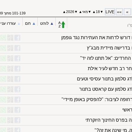
LIVE
»»
»
▼
18
▲
▼
מאי
▲
▼
2026▲
101-139 מתוך 139
▲︎
לוהט
▲︎
חם
▲︎
עוררו עניי
"ו
 דורש לדחות את העתירות נגד גופמן
 בדרישה מיידית מבג"ץ
החרדים: "אל תתנו לזה יד"
בחר רב חדש לעיר אילת
ג סלמון בתנור עסיסי וטעים
דג סלמון עם קראסט בתנור
פה לציבור: "להפסיק באופן מיידי"
אשי
ה בפרס החינוך היוקרתי
, מי שינה את זה?"