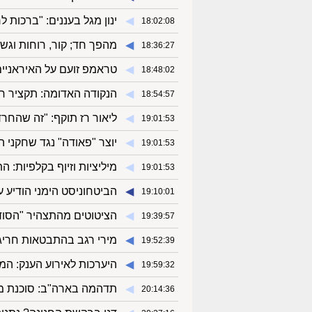
◀︎
ינון מגל בעננים: "ברכות 
18:02:08
◀︎
מהפך חד; קור, רוחות וגשם
18:36:27
◀︎
טראמפ זועם על האיראניים
18:48:02
◀︎
הנקודה האדומה: תקציר חד
18:54:57
◀︎
ליאור רז תוקף: "זה שהחרד
19:01:53
◀︎
יוצר "פאודה" נגד שחקני ה
19:01:53
◀︎
מיליציות וזיוף בקלפיות:
19:01:53
◀︎
הביטחוניסט הימני הודיע 
19:10:01
◀︎
הציטוטים מהתצהיר "הסודי
19:39:57
◀︎
מירי רגב בהתבטאות חריגה
19:52:39
◀︎
היערכות לאירוע הענק: ה
19:59:32
◀︎
תדהמה בארה"ב: סוכנת מו
20:14:36