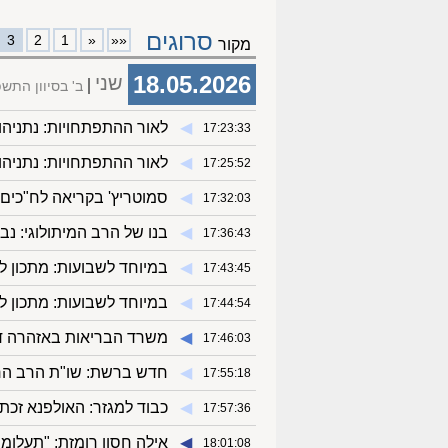
סרוגים
3
2
1
«
««
מקור
18.05.2026
שני
ב' בסיוון התשפ
◀︎
לאור ההתפתחויות: נתניהו
17:23:33
◀︎
לאור ההתפתחויות: נתניהו
17:25:52
◀︎
סמוטריץ' בקריאה לח"כים 
17:32:03
◀︎
בנו של הרב המיתולוגי: נ
17:36:43
◀︎
במיוחד לשבועות: מתכון לד
17:43:45
◀︎
במיוחד לשבועות: מתכון ל
17:44:54
◀︎
משרד הבריאות באזהרה דחו
17:46:03
◀︎
חדש ברשת: שו"ת הרב הר
17:55:18
◀︎
כבוד למגזר: האולפנא זכת
17:57:36
◀︎
אילה חסון רומזת: "תעלומה
18:01:08