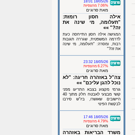
18/05/26 18:01
7.06% מהצפיות
מאת סרוגים
אילה חסון רומזת:
"תעלומה, מי שינה את
זה?" »»
המגישה אילה חסון התייחסה כעת
לדרמה המשפטית, שגררה תגובות
רבות, ומסרה: "תעלומה, מי שינה
את זה?"
18/05/26 23:32
6.27% מהצפיות
מאת סרוגים
צה"ל באזהרה חריגה: "לא
נוכל להגן עליכם" »»
גורמי מקצוע בצבא התריעו מפני
קושי מבצעי לאבטח חלק מתוך 40
היישובים שאושרו, ביו"ש סירבו
לבקשת הפינוי
18/05/26 17:46
4.79% מהצפיות
מאת סרוגים
משרד הבריאות באזהרה