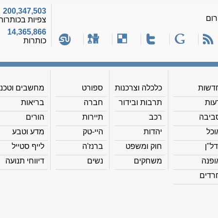
200,347,503
רום
צפיות בכותרות
14,365,866
כותרות
דשות
כלכלה וצרכנות
ספורט
מחשבים וטכנ'
עות
תרבות ובידור
חברה
בריאות
ביבה
רכב
תיירות
הורים
וכל
יהדות
היי-טק
מדע וטבע
דל"ן
חוק ומשפט
ברנז'ה
לייף סטייל
ופנה
משחקים
נשים
דיווחי תנועה
רדים