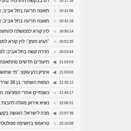
◀︎
דנו בבקשת החנינה? נתני
20:27:16
◀︎
תאונה חריגה בתל אביב: או
20:31:56
◀︎
תאונה חריגה בתל אביב: או
20:42:18
◀︎
לוין קורא לממשלה להתעלם
20:50:14
◀︎
"הגיע הזמן": לוין קורא 
20:52:35
◀︎
הזירה קשה בתל אביב: לפחות 2 לכודים עדיין מתחת
20:53:44
◀︎
תיעודים חדשים מהתאונה 
21:03:03
◀︎
איציק כהן עוקץ: "מי שחוש
21:03:03
◀︎
המוות השחור: בן 38 שרד הכשה מהנחש הקטלני בישראל
21:35:12
◀︎
כשנתיים אחרי הפציעה: ה
21:43:17
◀︎
נשיא איראן מעלה להבות: "
22:00:31
◀︎
מכה לישראל: הוגשה בקשה 
22:07:39
◀︎
טראמפ בחשיפה מטלטלת: 
22:10:58