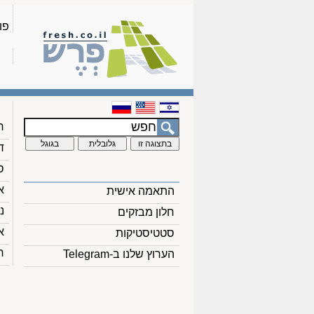
פו
ח
ד
ס
א
התאמה אישית
נ
חלון מבזקים
א
סטטיסטיקות
ח
הערוץ שלנו ב-Telegram