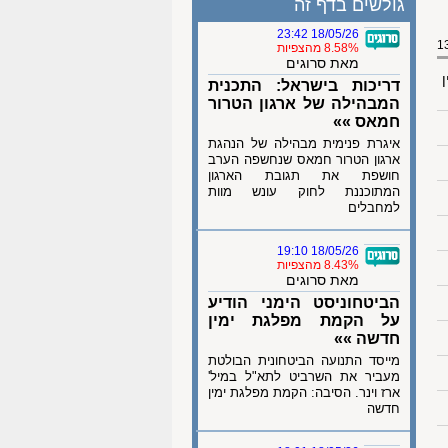
גולשים בדף זה
18/05/26 23:42
8.58% מהצפיות
מאת סרוגים
ן
דריכות בישראל: התכנית
המבהילה של ארגון הטרור
חמאס »»
איגרת פנימית מבהילה של הנהגת
ארגון הטרור חמאס שנחשפה הערב
חושפת את תגובת הארגון
המתוכננת לחוק עונש מוות
למחבלים
18/05/26 19:10
8.43% מהצפיות
מאת סרוגים
הביטחוניסט הימני הודיע
על הקמת מפלגת ימין
חדשה »»
מייסד התנועה הביטחונית הבולטת
מעביר את השרביט לתא"ל במיל'
ארז וינר. הסיבה: הקמת מפלגת ימין
חדשה