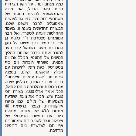
כמה מנחם ונוח. על רקע הצרחות
בבית האח הגדול, אני מודה
שהתגעגעתי לבהיות הנוגות של
משתתפי "חתונמי", כמו גם לאנשים
שמסוגלים לחבר משפט שלם.
הבשורה החדשנית בעונה זו: מעמד
ההחלטות יועתק לספרד, ואל חבר
המומחים מצטרפת ד"ר כלנית בן
ארי, כי תמיד צריך מישהו על תקן
המדברת מעט. מונטאז' קצר נועד
לתזכר אותנו בדבר אמינות תהליך
המיונים של חתונמי, הכולל את יום
המאה, משחקי היכרות ויום כיף
בספורטק. כעת הזמן להיכרות עם
הכלה הראשונה שלנו, בסצנה
שכותרתה "אשת עסקים מצליחה":
ברדיו עדכוני מניות, בטלפון שיחה
עם הבוסית ובמלתחה ביזנס קז'ואל,
הכל אומר ארלי-2000 בצורה הכי
טובה שיש. הכירו את נועה, שיודעת
משמעותן של מילים כמו מיקרו
אלקטרודות, נצנצה ברשימת 40
מתחת ל-40 של גלובס, מנהלת
כיום את המשהו הדיגיטלי של
איכילוב ונצר לשני הורים שמחוברים
אף הם לשרשרת ניים דרופינג
מרהיבה.