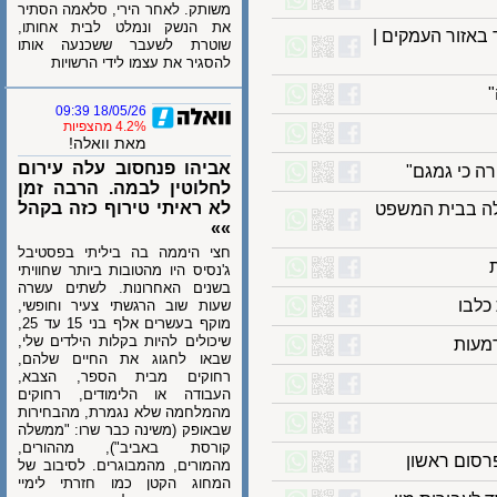
משותק. לאחר הירי, סלאמה הסתיר
את הנשק ונמלט לבית אחותו,
ור העמקים |
שוטרת לשעבר ששכנעה אותו
להסגיר את עצמו לידי הרשויות
18/05/26 09:39
4.2% מהצפיות
מאת וואלה!
אביהו פנחסוב עלה עירום
כי גמגם"
לחלוטין לבמה. הרבה זמן
לא ראיתי טירוף כזה בקהל
 בבית המשפט
»»
חצי היממה בה ביליתי בפסטיבל
ג'נסיס היו מהטובות ביותר שחוויתי
בשנים האחרונות. לשתים עשרה
בו
שעות שוב הרגשתי צעיר וחופשי,
מוקף בעשרים אלף בני 15 עד 25,
שיכולים להיות בקלות הילדים שלי,
ות
שבאו לחגוג את החיים שלהם,
רחוקים מבית הספר, הצבא,
העבודה או הלימודים, רחוקים
מהמלחמה שלא נגמרת, מהבחירות
שבאופק (משינה כבר שרו: "ממשלה
קורסת באביב"), מההורים,
מהמורים, מהמבוגרים. לסיבוב של
המחוג הקטן כמו חזרתי לימיי