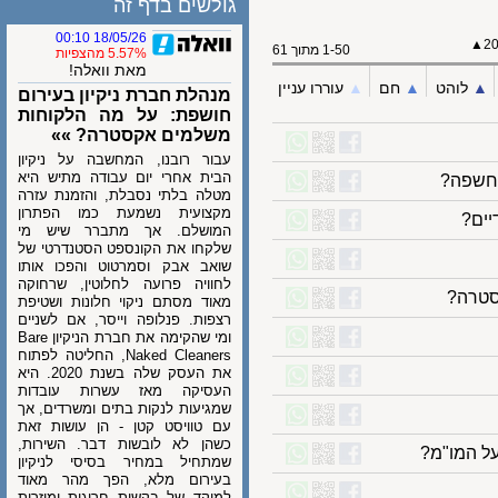
גולשים בדף זה
18/05/26 00:10
1-50 מתוך 61
5.57% מהצפיות
מאת וואלה!
לוהט
▲︎
חם
▲︎
עוררו עניין
מנהלת חברת ניקיון בעירום
חושפת: על מה הלקוחות
משלמים אקסטרה? »»
עבור רובנו, המחשבה על ניקיון
הבית אחרי יום עבודה מתיש היא
פה?
מטלה בלתי נסבלת, והזמנת עזרה
מקצועית נשמעת כמו הפתרון
?
המושלם. אך מתברר שיש מי
שלקחו את הקונספט הסטנדרטי של
שואב אבק וסמרטוט והפכו אותו
לחוויה פרועה לחלוטין, שרחוקה
רה?
מאוד מסתם ניקוי חלונות ושטיפת
רצפות. פנלופה וייסר, אם לשניים
ומי שהקימה את חברת הניקיון Bare
Naked Cleaners, החליטה לפתוח
את העסק שלה בשנת 2020. היא
העסיקה מאז עשרות עובדות
שמגיעות לנקות בתים ומשרדים, אך
עם טוויסט קטן - הן עושות זאת
כשהן לא לובשות דבר. השירות,
המו"מ?
שמתחיל במחיר בסיסי לניקיון
בעירום מלא, הפך מהר מאוד
למוקד של בקשות חריגות ומוזרות