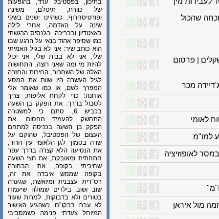
בירות מין
בתיכון, בפסטיבל ערד, בהופעות
של כוורת, תיסלם, משינה
חה שהכול
ופורטיסחרוף, כשהיינו ישנים בשקי
שינה על האדמה, אחרי לילה
באצטדיון ובבריכה. בג'נסיס הרגשתי
כמו שסיפר אהוד בנאי על הרגע שבו
הוא כותב שיר: אני לא בגיל האמיתי
שלי, אני לא בבית שלי, אני יכול
ם | פרסום
להיות מי ומה שאני רוצה. התחושות
האלה של השחרור, החירות והחזרה
לגיל העשרה היו שוות את המסע
ידה מכר
המפרך לשם, או כמו שאומר אלי
אוחנה: כדי לקחת אליפות, צריך
לסבול בדרך. את הפקק בן השעה
בכביש 6, סתם כי למשטרה
לאומי
התחשק להעמיד מחסום. את
הפקק בן השעה בכניסה למתחם
העצום של הפסטיבל, שהוקם על
מו"מ
שדה בסמוך לגן הלאומי עין חרוד,
את הנסיעה הלא קצרה בדרך עפר
ר לאופוזיציה
חתחתית ומאובקת, את חצי השעה
שחיכיתי בקופה, את הבחורה
בקופה שממש איבדה את זה,
רס"רית עצבנית ומיואשת, שגערה
שוב ושוב בילדים שמולה שיעמדו
בטורים ולא בדבוקות, למרות שעוד
 מול איראן
לא עברו בבקו"ם. כשהגיע האישור
המיוחל צעדתי פנימה כשמסביבי