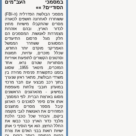
במסמכי העב"מים
הסודיים? »»
מסמכי הבולשת הפדרלית (ה-FBI)
ששוחררו לאחרונה חושפים לכאורה
מסרים שהתקבלו מישויות מחוץ
לכדור הארץ, ובהם אזהרות
מצמררות לאנושות. המסמכים הם
חלק מגל פרסום התיעודים
המסווגים ששחרר הממשל
האמריקני מוקדם יותר החודש,
שכלל מזכרים, עדויות, תמונות
וסרטונים הקשורים לתופעות אוויריות
מסתוריות שטרם נראו. אחד
המזכרים, מינואר 1955, שסווג
בזמנו כתקשורת פנימית מהירה בין
משרדי הבולשת, מתאר ראיון שנערך
בתוך רכב מבצעי עם חבר מרכזי
במועדון חובבי צלחות מעופפות
במישיגן - מהארגונים הראשונים
מסוגו בארצות הברית. לפי המסמך,
אותו אדם סיפר לסוכנים כי הארגון
קיבל מספר מסרים מחוצנים
המזהירים את האנושות לגבי מקומה
ביקום, והבהיר שכל כוכבי הלכת
מלבד כדור הארץ כבר כבשו את
החלל החיצון. הוא אף הוסיף כי אותן
ישויות רואות בבני האדם את צורת
הקיום הנחותה ביותר ביקום, וכי