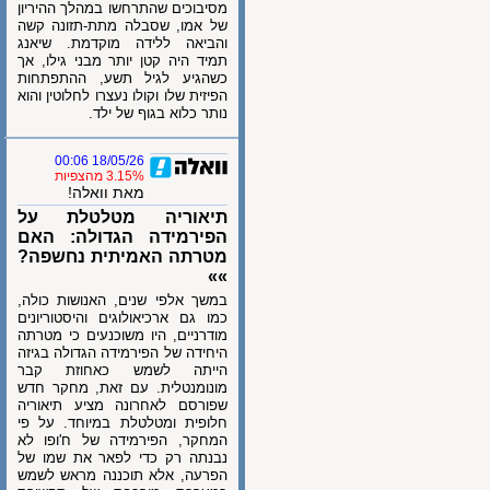
מסיבוכים שהתרחשו במהלך ההיריון
של אמו, שסבלה מתת-תזונה קשה
והביאה ללידה מוקדמת. שיאנג
תמיד היה קטן יותר מבני גילו, אך
כשהגיע לגיל תשע, ההתפתחות
הפיזית שלו וקולו נעצרו לחלוטין והוא
נותר כלוא בגוף של ילד.
18/05/26 00:06
3.15% מהצפיות
מאת וואלה!
תיאוריה מטלטלת על
הפירמידה הגדולה: האם
מטרתה האמיתית נחשפה?
»»
במשך אלפי שנים, האנושות כולה,
כמו גם ארכיאולוגים והיסטוריונים
מודרניים, היו משוכנעים כי מטרתה
היחידה של הפירמידה הגדולה בגיזה
הייתה לשמש כאחוזת קבר
מונומנטלית. עם זאת, מחקר חדש
שפורסם לאחרונה מציע תיאוריה
חלופית ומטלטלת במיוחד. על פי
המחקר, הפירמידה של ח'ופו לא
נבנתה רק כדי לפאר את שמו של
הפרעה, אלא תוכננה מראש לשמש