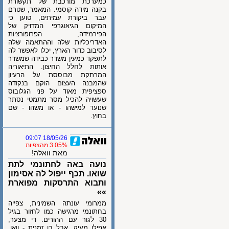
כמערכת מורכבת של תקשורת
בקנה מידה קוסמי. המאמר, שטרם
עבר ביקורת עמיתים, טוען כי
המיקום הגיאוגרפי המדויק של
הפירמידה, הפרופורציות
האדריכליות שלה וההתאמה שלה
לסיבוב כדור הארץ, יכלו לאפשר לה
לתפקד כמעין משדר כבידה שמשדר
אותות לחלל החיצון. התיאוריה
המרתקת מבוססת על הרעיון
שהמבנה העצום הוקם בנקודה
ספציפית מאוד על פני הגלובוס
שעשויה להכיל מסר מתמטי נסתר
שנועד למישהו - או משהו - שם
בחוץ.
18/05/26 09:07
3.05% מהצפיות
מאת וואלה!
נועה באה לחתונמי לתת
שואו. תכף ייפול לה אסימון
ותבוא התרסקות מפוארת
»»
ממרומי עונתה השמינית, צפייה
בחתונמי מרגישה כמו לחזור בגיל
30 לגור עם ההורים. די מצער,
אפילו מעיק, אבל בו זמנית - וואו,