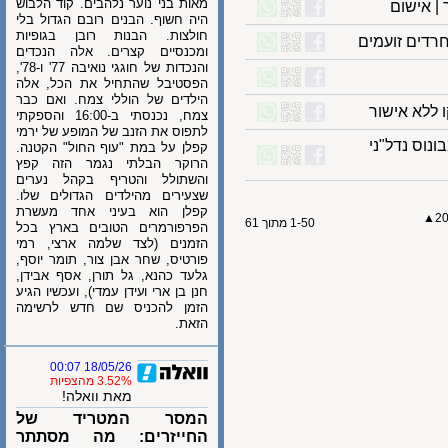
מאות בני נוער נלהבים. קוד הלבוש
אישום
היה חשוף. הבנים רובם הגדול בלי
חולצות. הבנות רובן בגופיות
ים זועמים
ומכנסיים קצרים. אלה הנכדים
והנכדות של חוגגי נואיבה 77' ו-78',
הפסטיבל שהתחיל את הכל, אלה
הילדים של הוללי צמח. ואם כבר
א אישור
צמח, נכנסתי ב-16:00 והספקתי
לתפוס את הזנב של המופע של ירמי
 נדל"ני
קפלן על במת "עוף החול" הקטנה.
הרוקר הבלתי נגמר הזה קפץ
והשתולל והטריף בקהל נערים
שצעירים מהילדים הגדולים שלו.
קפלן הוא בעיני אחד מעשרת
1-50 מתוך 61
הפרפורמרים הטובים בארץ בכל
הזמנים (לצד שלמה ארצי, רמי
פורטיס, שחר אבן צור, תומר יוסף,
גלעד כהנא, גל תורן, אסף אבידן,
חנן בן ארי ועידן עמדי), ועכשיו הגיע
הזמן להכניס שם חדש לרשימה
הזאת.
18/05/26 00:07
3.52% מהצפיות
מאת וואלה!
המסר המטריד של
החייזרים: מה מסתתר