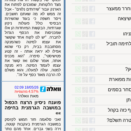
מצד הלקוחות, שמוכנים לפתוח את
רר ממעצר
הארנק עבור "שירותים נלווים" - אבל
זה ממש לא מה שאתם חושבים.
צאה
וייסר חשפה כי בעוד שהשירות
הבסיסי כולל פעולות ניקיון
שגרתיות, הבקשות המיוחדות הן אלו
שמכניסות את הכסף הגדול
לחברה. "יש לנו לקוח אחד שקושר
את עצמו למיטה כשהמנקה
מה תוביל
מסתובבת בבית, רק כדי שהוא
אפילו לא יראה אותה - זה קטע
פטישיסטי", סיפרה. "הוא מכניס
אותה, אומר שלום ואז קושר את
עצמו לעמוד המיטה. היא מנקה
למטה, עולה למעלה, והוא משלם
לה הרבה מאוד כסף על זה".
 מפוארת
18/05/26 02:09
ר בסמים
4.57% מהצפיות
מאת וואלה!
פוענח ניסיון הרצח הכפול
במושבה הגרמנית בחיפה
כזה בקהל
»»
זאכי סלאמה חזר חמוש לקיוסק
רה תשלם?
במושבה הגרמנית בעקבות קטטה,
וירה בשני גברים. אחד מהם נותר