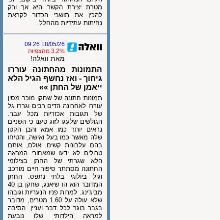
מטרת יצירת הקשר היא אך ורק
להכין את תושבי הכדור לקראת
נחיתות עתידיות מהחלל.
18/05/26 09:26
3.2% מהצפיות
מאת וואלה!
התמונות מהחתונה עוררו
גיחוך - ואז נחשף הגיל הלא
ייאמן של החתן »»
תמונות חתונה של שחקן מוכר מסין
עוררו לאחרונה הדים רבים וגררו גל
של תגובות אכזריות מכל עבר.
הגולשים שלעגו לזוג טענו כי השניים
נראים יותר כמו אמא והבן הקטן
שלה מאשר כמו בעל ואישה, והטיחו
בהם עלבונות קשים. אולם, אותם
טרולים לא ידעו שמאחורי המראה
הלא שגרתי של החתן בצילומי
החתונה מסתתר סיפור חיים מורכב
וגיל ביולוגי בלתי נתפס. החתן
המדובר הוא הו שיאנג, שחקן בן 40
מביג'ינג. למרות פניו הנעריות וגובהו
שלא עולה על 1.60 מטרים, מדובר
בגבר בוגר לכל דבר ועניין. הסיבה
למראה הילדותי שלו נובעת