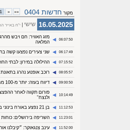
חדשות 0404
1
«
««
מקור
16.05.2025
שישי
י"ח באייר 
מזג האוויר: חם ויבש מהרג
◀︎
06:07:50
המלאה
◀︎
שני צעירים נפצעו קשה בת
06:17:49
◀︎
ההילולה במירון: לבתי החולים פונו 33 בני אדם ש
07:15:52
◀︎
רוכב אופנוע נהרג בתאונת
08:05:57
◀︎
דיווח בעזה: יותר מ-100 מחבלים חוסלו בהתקפה אווירית בצפון הרצועה
09:00:50
פורום תקווה לאחר ההפצצות 
◀︎
10:14:49
ולנצח"
◀︎
בן 21 נפצע באורח בינוני באירוע אלימות בקריית מלאכי
11:12:53
◀︎
השריפה בירושלים: כוחות 
11:23:01
◀︎
עינב צנגאוקר: ״קיבלנו או
11:52:00