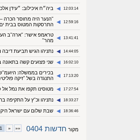
◀︎
ביה״ח איכילוב: ״עידן אל
12:03:14
"הנער היה מחוסר הכרה – פ
◀︎
12:59:16
התרסקות המטוס בבית ים
טראמפ אישר: "ארה"ב העבי
◀︎
13:41:41
מהר"
◀︎
נתניהו הגיש תביעת דיבה נג
14:44:05
◀︎
שני פצועים קשה בתאונה 
16:02:10
בכירים בממשלה: היועמ"שי
◀︎
17:13:20
התנגדה בשל "זיקה פוליטי
◀︎
מטוסינו תקפו את נמל אל ס
17:27:54
◀︎
נתניהו וכ"ץ על התקיפה בת
18:33:27
◀︎
שבת שלום עם ישראל היקר 
18:36:46
חדשות 0404
1
«
««
מקור