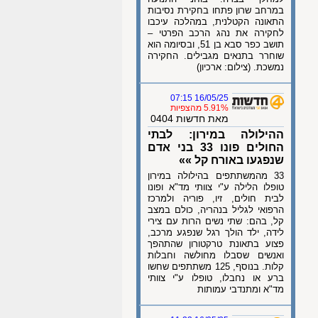
במרחב שרון פתחו בחקירת נסיבות
התאונה הקטלנית, במהלכה עיכבו
לחקירה את נהג הרכב הפרטי –
תושב כפר סבא בן 51, ובסיומה הוא
שוחרר בתנאים מגבילים. החקירה
נמשכת. (צילום: ארכיון)
16/05/25 07:15
5.91% מהצפיות
מאת חדשות 0404
ההילולה במירון: לבתי
החולים פונו 33 בני אדם
שנפגעו באורח קל »»
33 מהמשתתפים בהילולה במירון
טופלו הלילה ע"י צוותי מד"א ופונו
לבית חולים, זיו, פוריה ולמרכז
הרפואי לגליל בנהריה, כולם במצב
קל, בהם: שתי נשים הרות עם צירי
לידה, ילד הולך רגל שנפגע מרכב,
פצוע בתאונת טרקטורון שהתהפך
ואנשים שסבלו מחולשה וחבלות
קלות. בנוסף, 125 משתתפים שחשו
ברע או נחבלו, טופלו ע"י צוותי
מד"א ומתנדבי עמותות