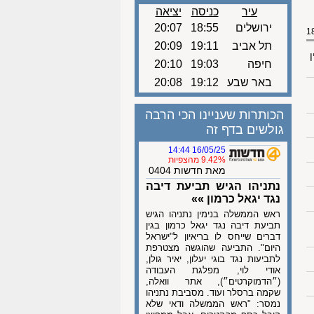
עיר
כניסה
יציאה
ירושלים
18:55
20:07
תל אביב
19:11
20:09
ן
חיפה
19:03
20:10
באר שבע
19:12
20:08
הכותרות שעניינו הכי הרבה
גולשים בדף זה
16/05/25 14:44
9.42% מהצפיות
מאת חדשות 0404
נתניהו הגיש תביעת דיבה
נגד יגאל כרמון »»
ראש הממשלה בנימין נתניהו הגיש
תביעת דיבה נגד יגאל כרמון בגין
דברים שייחס לו בריאיון ל"ישראל
היום". התביעה שהוגשה מצטרפת
לתביעות נגד בוגי יעלון, יאיר גולן,
אודי לוי, מפלגת העבודה
(״הדמוקרטים״), אתר וואלה,
שקמה ברסלר ועוד. מסביבת נתניהו
נמסר: "ראש הממשלה ודאי שלא