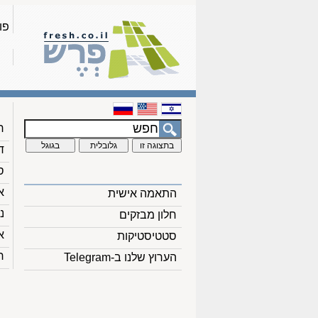
פו
ח
ד
ס
א
התאמה אישית
נ
חלון מבזקים
א
סטטיסטיקות
ח
הערוץ שלנו ב-Telegram