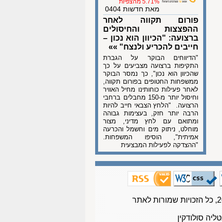
5.71% מהצפיות
מאת חדשות 0404
פורום תקווה לאחר
ההפצצות והחיסולים
ברצועה: "הכיוון הוא נכון –
חייבים להכריע ולנצח" »»
"הדיווחים הבוקר על הגברת
התקיפות ברצועה מצביעים על כך
שהכיוון הוא נכון", כך נמסר הבוקר
ממשפחות החטופים בפורום תקווה,
לאחר פעילות כוחותינו מחיל האוויר
וחיסול יותר מ-150 מחבלים ברחבי
הרצועה. "הלחץ הצבאי חייב להיות
הרבה יותר חזק, בעצימות גבוהה
ומתואם עם לחץ מדיני, מצור
מוחלט, ניתוק מים וחשמל והכרעה
אמיתית", הוסיפו המשפחות.
"ההצדקה לפעילות המבצעית
טליה סולודקין