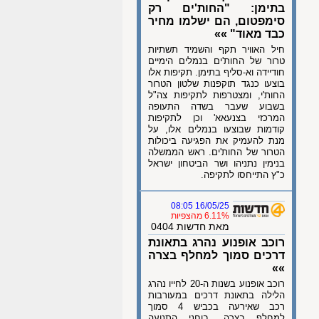
בתימן: "החות'ים רק
סימפטום, הם ישלמו מחיר
כבד מאוד" »»
חיל האוויר תקף והשמיד תשתיות
טרור של החות'ים בנמלים הימיים
חודיידה וא-סליף בתימן. תקיפות אלו
בוצעו כנגד תוקפנות שלטון הטרור
החות'י, ומצטרפות לתקיפות צה"ל
בשבוע שעבר בשדה התעופה
המרכזי בצנעאא' וכן לתקיפות
קודמות שבוצעו בנמלים אלו, על
מנת להעמיק את הפגיעה ביכולות
הטרור של החות'ים. ראש הממשלה
בנימין נתניהו ושר הביטחון ישראל
כ"ץ התייחסו לתקיפה.
16/05/25 08:05
6.11% מהצפיות
מאת חדשות 0404
רוכב אופנוע נהרג בתאונת
דרכים סמוך למחלף בצרה
»»
רוכב אופנוע בשנות ה-20 לחייו נהרג
הלילה בתאונת דרכים במעורבות
רכב שאירעה בכביש 4 סמוך
למחלף בצרה. בוחני התנועה