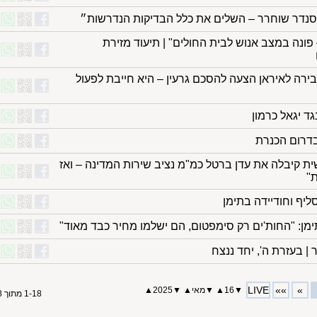
כסנדר שוחרר – השלים את כלל הבדיקות הנדרשות״
ונה במצב אנוש לבית החולים" | תיעוד מזירת
רה לאיראן הצעה להסכם גרעין – היא חייבת לפעול
ד יגאל כרמון
בדרום הכנרת
ת קיבלה את עדן ברטל כמ"מ נציב שירות המדינה – ואז
ת"
ליף וחודיידה בתימן
ימן: "החות'ים רק סימפטום, הם ישלמו מחיר כבד מאוד"
| בעזרת ה', יחד ננצח
LIVE
»»
»
▼
16
▲
▼
מאי
▲
▼
2025
▲
1-18 מתוך 18