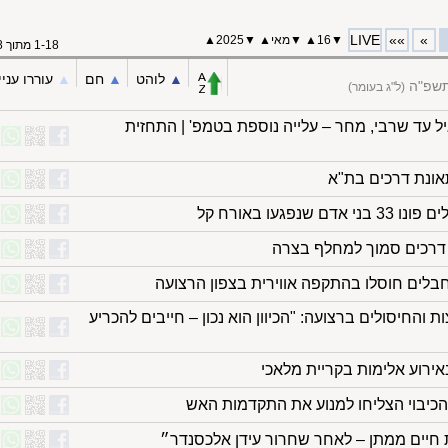
LIVE
»»
»
▼
16
▲
▼
מאי
▲
▼
2025
▲
1-18 מתוך 18
▲︎
לוהט
▲︎
חם
▲︎
עוררו עניי
התשפ"ה
(ל"ג בעומר)
יל עד שרבי, מחר – עלייה נוספת בטמפ' | התחזית
אונת דרכים בת"א
נפגעו באורח קל
 דרכים סמוך למחלף בצרה
והחיסולים ברצועה: "הכיוון הוא נכון – חייבים להכריע
הכיבוי הצליחו למנוע את התקדמות האש
ת חיים ממתן – לאחר שחרור עידן אלכסנדר״