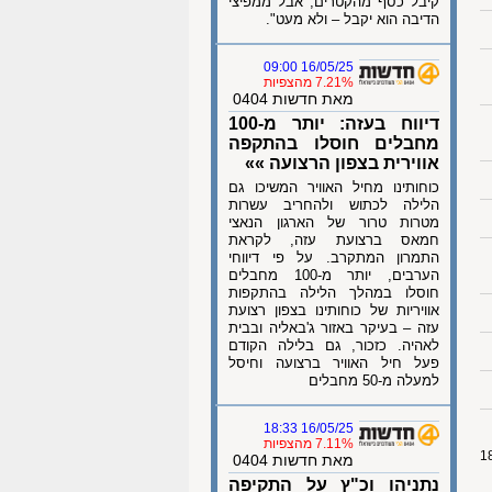
קיבל כסף מהקטרים, אבל ממפיצי
הדיבה הוא יקבל – ולא מעט".
16/05/25 09:00
7.21% מהצפיות
מאת חדשות 0404
דיווח בעזה: יותר מ-100
מחבלים חוסלו בהתקפה
אווירית בצפון הרצועה »»
כוחותינו מחיל האוויר המשיכו גם
הלילה לכתוש ולהחריב עשרות
מטרות טרור של הארגון הנאצי
חמאס ברצועת עזה, לקראת
התמרון המתקרב. על פי דיווחי
הערבים, יותר מ-100 מחבלים
חוסלו במהלך הלילה בהתקפות
אוויריות של כוחותינו בצפון רצועת
עזה – בעיקר באזור ג'באליה ובבית
לאהיה. כזכור, גם בלילה הקודם
פעל חיל האוויר ברצועה וחיסל
למעלה מ-50 מחבלים
16/05/25 18:33
7.11% מהצפיות
מאת חדשות 0404
נתניהו וכ"ץ על התקיפה