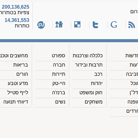
200,136,625
רום
צפיות בכותרות
14,361,553
כותרות
דשות
כלכלה וצרכנות
ספורט
מחשבים וטכנ'
עות
תרבות ובידור
חברה
בריאות
ביבה
רכב
תיירות
הורים
וכל
יהדות
היי-טק
מדע וטבע
דל"ן
חוק ומשפט
ברנז'ה
לייף סטייל
ופנה
משחקים
נשים
דיווחי תנועה
רדים