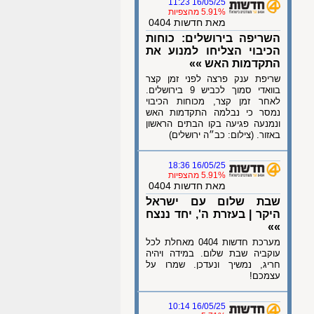
16/05/25 11:23
5.91% מהצפיות
מאת חדשות 0404
השריפה בירושלים: כוחות
הכיבוי הצליחו למנוע את
התקדמות האש »»
שריפת ענק פרצה לפני זמן קצר
בוואדי סמוך לכביש 9 בירושלים.
לאחר זמן קצר, מכוחות הכיבוי
נמסר כי נבלמה התקדמות האש
ונמנעה פגיעה בקו הבתים הראשון
באזור. (צילום: כב״ה ירושלים)
16/05/25 18:36
5.91% מהצפיות
מאת חדשות 0404
שבת שלום עם ישראל
היקר | בעזרת ה', יחד ננצח
»»
מערכת חדשות 0404 מאחלת לכל
עוקביה שבת שלום. במידה ויהיה
חריג, נמשיך ונעדכן. שמרו על
עצמכם!
16/05/25 10:14