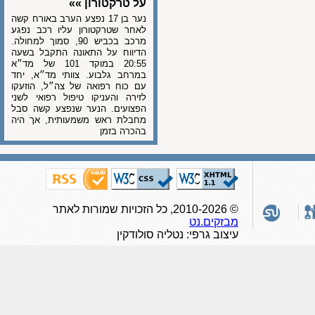
על טרקטורון »»
נער בן 17 נפצע הערב באורח קשה
לאחר שטרקטורון עליו רכב נפגע
מרכב בכביש 90, סמוך למחולה.
הדיווח על התאונה התקבל בשעה
20:55 במוקד 101 של מד״א
במרחב גלבוע. צוותי מד״א, יחד
עם כוח רפואה של צה״ל, הוזעקו
לזירה והעניקו טיפול רפואי לשני
הפצועים. הנער שנפצע קשה סבל
מחבלת ראש משמעותית, אך היה
בהכרה בזמן
© 2010-2026, כל הזכויות שמורות לאתר
מבזקים.נט
עיצוב גרפי: נטליה סולודקין