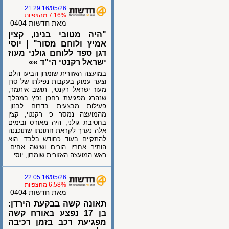
16/05/26 21:29
7.16% מהצפיות
מאת חדשות 0404
"היה מטובי בנינו, קצין
אמיץ ולוחם מסור" | יוסי
דגן ספד ללוחם גולני מעוז
ישראל רקנטי הי"ד »»
במועצה האזורית שומרון הביעו הלם
וצער עמוק בעקבות נפילתו של סרן
מעוז ישראל רקנטי, תושב איתמר,
שנהרג מפגיעת רחפן נפץ במהלך
פעילות מבצעית בדרום לבנון.
מהמועצה נמסר כי רקנטי, קצין
בחטיבת גולני, היה מאורס ובימים
אלה נערך לקראת חתונתו שתוכננה
להתקיים בעוד כחודש בלבד. הוא
הותיר אחריו הורים ושישה אחים.
ראש המועצה האזורית שומרון, יוסי
16/05/26 22:05
6.58% מהצפיות
מאת חדשות 0404
תאונה קשה בבקעת הירדן:
בן 17 נפצע באורח קשה
מפגיעת רכב בזמן רכיבה