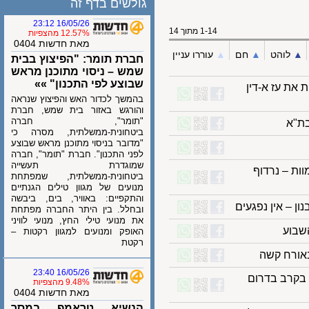
גולשים בדף זה
16/05/26 23:12
1-14 מתוך 14
12.57% מהצפיות
מאת חדשות 0404
לוהט
▲︎
חם
▲︎
עוררו עניין
חברת תומר: "הפיצוץ בבית
שמש – ניסוי מתוכנן מראש
שבוצע לפי התכנון" »»
ת את עז א-דין
בהמשך לכדור האש והפיצוץ שנראה
והורגש באזור בית שמש, חברת
"תומר", חברה
א
ביטחונית-ממשלתית, מסרה כי
"מדובר בניסוי מתוכנן מראש שבוצע
לפני התכנון". חברת "תומר", חברה
שמוגדרת תעשייה
 – נרדוף
ביטחונית-ממשלתית, שמפתחת
מנועים של מגוון טילים הגנתיים
והתקפיים: באוויר, בים, ביבשה
– אין נפגעים
ובחלל. בין היתר החברה מפתחת
את מנועי טילי החץ, מנועי לוויני
וע
האופק ומנועים למגוון רקטות –
רקטת
16/05/26 23:40
דוד 12 בגולני, נפל בקרב בדרום
9.48% מהצפיות
מאת חדשות 0404
הנשיא טראמפ במסר