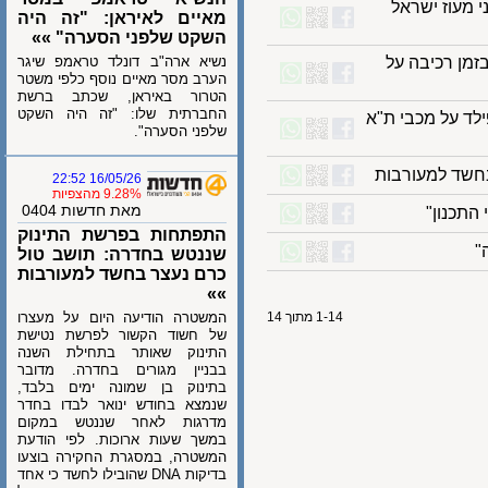
מעוז ישראל
מאיים לאיראן: "זה היה
השקט שלפני הסערה" »»
כב בזמן רכיבה על
נשיא ארה"ב דונלד טראמפ שיגר
הערב מסר מאיים נוסף כלפי משטר
הטרור באיראן, שכתב ברשת
החברתית שלו: "זה היה השקט
 על מכבי ת"א
שלפני הסערה".
ד למעורבות
16/05/26 22:52
9.28% מהצפיות
מאת חדשות 0404
נון"
התפתחות בפרשת התינוק
שננטש בחדרה: תושב טול
כרם נעצר בחשד למעורבות
»»
1-14 מתוך 14
המשטרה הודיעה היום על מעצרו
של חשוד הקשור לפרשת נטישת
התינוק שאותר בתחילת השנה
בבניין מגורים בחדרה. מדובר
בתינוק בן שמונה ימים בלבד,
שנמצא בחודש ינואר לבדו בחדר
מדרגות לאחר שננטש במקום
במשך שעות ארוכות. לפי הודעת
המשטרה, במסגרת החקירה בוצעו
בדיקות DNA שהובילו לחשד כי אחד