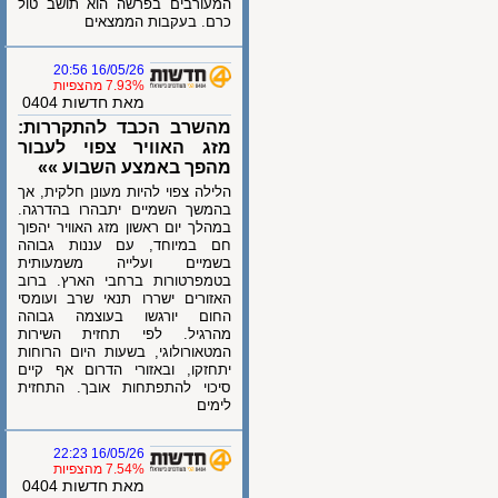
המעורבים בפרשה הוא תושב טול
כרם. בעקבות הממצאים
16/05/26 20:56
7.93% מהצפיות
מאת חדשות 0404
מהשרב הכבד להתקררות:
מזג האוויר צפוי לעבור
מהפך באמצע השבוע »»
הלילה צפוי להיות מעונן חלקית, אך
בהמשך השמיים יתבהרו בהדרגה.
במהלך יום ראשון מזג האוויר יהפוך
חם במיוחד, עם עננות גבוהה
בשמיים ועלייה משמעותית
בטמפרטורות ברחבי הארץ. ברוב
האזורים ישררו תנאי שרב ועומסי
החום יורגשו בעוצמה גבוהה
מהרגיל. לפי תחזית השירות
המטאורולוגי, בשעות היום הרוחות
יתחזקו, ובאזורי הדרום אף קיים
סיכוי להתפתחות אובך. התחזית
לימים
16/05/26 22:23
7.54% מהצפיות
מאת חדשות 0404