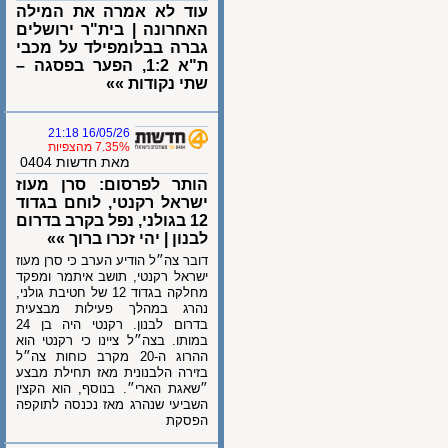
עוד לא אמרה את המילה
האחרונה | בית"ר ירושלים
גברה בבלומפילד על מכבי
ת"א 1:2, הפער בפסגה –
שתי נקודות »»
16/05/26 21:18
7.35% מהצפיות
מאת חדשות 0404
הותר לפרסום: סרן מעוז
ישראל רקנטי, לוחם בגדוד
12 בגולני, נפל בקרב בדרום
לבנון | יהי זכרו ברוך »»
דובר צה״ל הודיע הערב כי סרן מעוז
ישראל רקנטי, תושב איתמר ומפקד
מחלקה בגדוד 12 של חטיבת גולני,
נהרג במהלך פעילות מבצעית
בדרום לבנון. רקנטי היה בן 24
במותו. בצה״ל ציינו כי רקנטי הוא
ההרוג ה-20 מקרב כוחות צה״ל
בזירה הלבנונית מאז תחילת מבצע
״שאגת הארי״. בנוסף, הוא הקצין
השביעי שנהרג מאז נכנסה לתוקפה
הפסקת