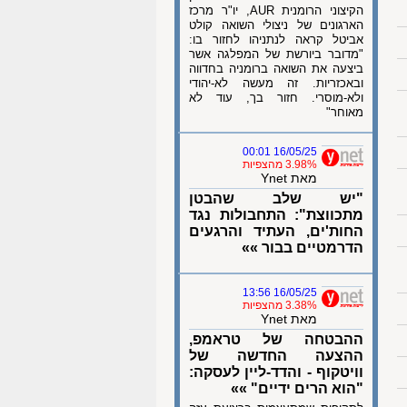
הקיצוני הרומנית AUR, יו"ר מרכז
הארגונים של ניצולי השואה קולט
אביטל קראה לנתניהו לחזור בו:
"מדובר ביורשת של המפלגה אשר
ביצעה את השואה ברומניה בחדווה
ובאכזריות. זה מעשה לא-יהודי
ולא-מוסרי. חזור בך, עוד לא
מאוחר"
16/05/25 00:01
3.98% מהצפיות
מאת Ynet
"יש שלב שהבטן
מתכווצת": התחבולות נגד
החות'ים, העתיד והרגעים
הדרמטיים בבור »»
16/05/25 13:56
3.38% מהצפיות
מאת Ynet
ההבטחה של טראמפ,
ההצעה החדשה של
וויטקוף - והדד-ליין לעסקה:
"הוא הרים ידיים" »»