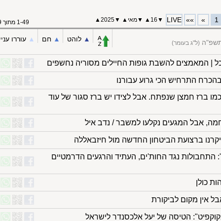
LIVE
»»
»
1
▼
16
▲
▼
מאי
▲
▼
2025
▲
1-49 מתוך 49
▲︎
לוהט
▲︎
חם
▲︎
עוררו עניי
התשפ"ה
(ל"ג בעומר)
 | המאמצים להשבת גופות החיילים מסוריה נחשפים
הכרח התרחיש הכי גרוע עבורנו
כמו ברז חמצן שנפתח. אבל לצידו יש ברז סגור של עוד
ה, אבל המגעים נקלעו למשבר / נדב איל
יקרנו ברצועת הביטחון החדשה מול חיזבאללה
 התחבולות נגד החות'ים, העתיד והרגעים הדרמטיים
ת כולן
ל אין מקום לביקורת
וקפיט": הטיסה של יעל אלכסנדר לישראל