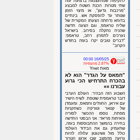
לתקיפות שמתעצמות ברצועת עזה
שתי מטרות: הכנת השטח למבצע
"מרכבות גדעון", או מיצוי הזמן
שנותר עד להפסקת אש. בינתיים
בדוחא נדחתה הצעתו המקורית של
שליח טראמפ, וגם הצעה חדשה
שהניח נתקלה בסירוב. בישראל
נערכים לתמרון רחב, טראמפ:
"דברים טובים יקרו בעזה בחודש
הקרוב"
16/05/25 00:00
2.87% מהצפיות
מאת Ynet
"חמאס על הגדר" הוא לא
בהכרח התרחיש הכי גרוע
עבורנו »»
השבוע הזה הבהיר: העולם הערבי
דובר טראמפית שוטפת. לשיח הישיר
עם איראן, החות'ים וחמאס, ומעמדן
של קטאר וטורקיה כשחקניות
מפתח, נוספו ההכשר לסוריה
והאיתות מריאד: אני הבסטי החדשה
בחירה בהמשך ההתבוססות בעזה,
שתעמיק גם את הבידוד העולמי
כולל מול וושינגטון עלולה להיות
גרועה מהמצב שבו ארגון הטרור