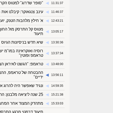
◀︎
"סופר שדרוג" למטוס הקרב הכי מתקד
11:31:37
◀︎
עינב צנגאוקר: קיבלנו אות 
11:46:37
◀︎
א' חילץ מלהבות הטנק, יוע
12:43:21
מטוס קל התרסק מול החוף ב
◀︎
13:05:17
תיעוד
◀︎
שיא חדש בניסיונות הגיוס של טהרן: בן 16 מהשפלה 
13:30:36
◀︎
13:37:34
טראמפ ופוטין"
◀︎
טראמפ: "הגשנו לאיראן הצע
13:48:00
ההבטחה של טראמפ, ההצעה 
◀︎
13:56:11
ידיים"
◀︎
ונגיד שאפשר היה להרוג א
14:59:35
◀︎
25 שנה ליציאה מלבנון: ההשלכות של הבריחה
15:21:38
◀︎
מתהדק המצוד אחר המחבל 
15:33:03
תיעוד דרמטי מרגע התרסק