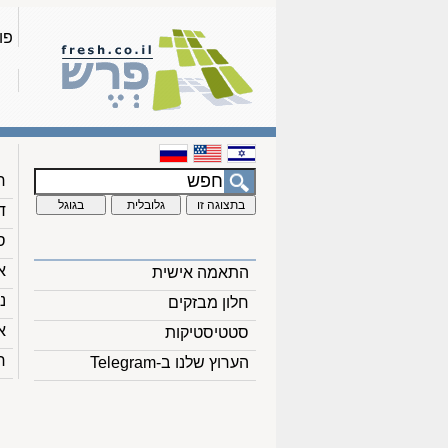
פו
ח
ד
ס
א
התאמה אישית
נ
חלון מבזקים
א
סטטיסטיקות
ח
הערוץ שלנו ב-Telegram