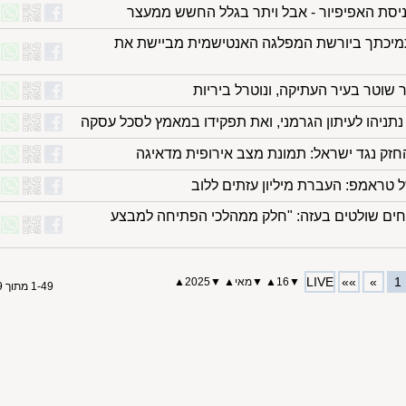
כניסת האפיפיור - אבל ויתר בגלל החשש ממעצר
תמיכתך ביורשת המפלגה האנטישמית מביישת את
 שוטר בעיר העתיקה, ונוטרל ביריות
ניהו לעיתון הגרמני, ואת תפקידו במאמץ לסכל עסקה
החזק נגד ישראל: תמונת מצב אירופית מדאיגה
טראמפ: העברת מיליון עזתים ללוב
חים שולטים בעזה: "חלק ממהלכי הפתיחה למבצע
LIVE
»»
»
1
▼
16
▲
▼
מאי
▲
▼
2025
▲
1-49 מתוך 49