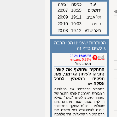
עיר
כניסה
יציאה
ירושלים
18:55
20:07
תל אביב
19:11
20:09
ן
חיפה
19:03
20:10
באר שבע
19:12
20:08
הכותרות שעניינו הכי הרבה
גולשים בדף זה
16/05/25 22:24
5.29% מהצפיות
מאת Ynet
התחקיר שחושף את קשרי
נתניהו לעיתון הגרמני, ואת
תפקידו במאמץ לסכל
עסקה »»
בתחקיר "פנורמה" של הטלוויזיה
הציבורית הגרמנית פורט הקשר של
נתניהו ולשכתו לעיתון "בילד" שאליו
הודלף המסמך הסודי, צוינו התכנים
שסולפו - ורה"מ הותקף בחריפות:
"ייכנס להיסטוריה כמי שהרס את
הדמוקרטיה הישראלית וגרר מלחמה