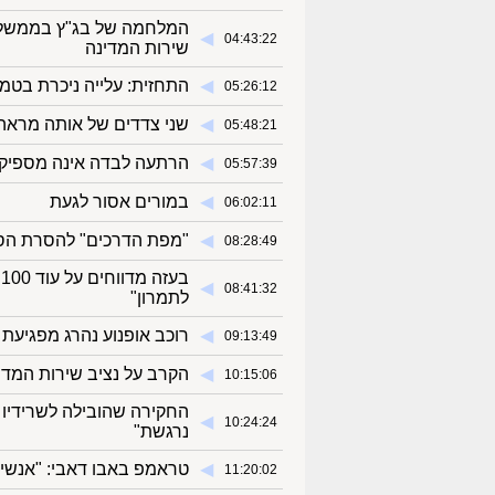
המלחמה של בג"ץ בממשלה ס
◀︎
04:43:22
שירות המדינה
◀︎
התחזית: עלייה ניכרת בטמ
05:26:12
◀︎
שני צדדים של אותה מראה
05:48:21
◀︎
הרתעה לבדה אינה מספיק
05:57:39
◀︎
במורים אסור לגעת
06:02:11
◀︎
"מפת הדרכים" להסרת הסנק
08:28:49
ב
◀︎
08:41:32
לתמרון"
◀︎
רוכב אופנוע נהרג מפגיעת רכב בכביש
09:13:49
◀︎
הקרב על נציב שירות המדינ
10:15:06
החקירה שהובילה לשרידיו 
◀︎
10:24:24
נרגשת"
◀︎
טראמפ באבו דאבי: "אנשים
11:20:02