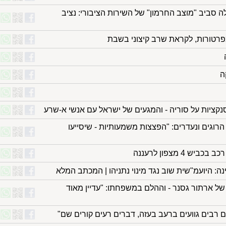
ביב "מוצב החרמון" של השירות הציבורי: נציב
פרטורות, לקראת שרב קיצוני בשבת
ה
ציות על סוריה - והמגעים של ישראל עם אנשי א-שרע
עזה מדווחים על עוד 100 הרוגים ונעדרים: "הפצצות משמעותיות - שיסייעו
 4 מצפון לרעננה
ה: היועמ"שית שוב נגד מינוי נתניהו | המכתב המלא
של ארתור גסנר - וההלם במשפחתו: "עדיין מאוד
 רבים גוועים ברעב בעזה, דברים רעים קורים שם"