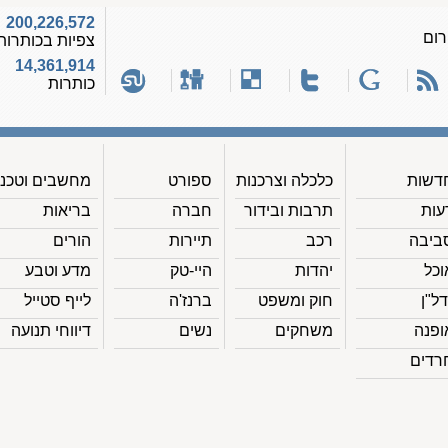
200,226,572
רום
צפיות בכותרות
14,361,914
כותרות
דשות
כלכלה וצרכנות
ספורט
מחשבים וטכנ'
עות
תרבות ובידור
חברה
בריאות
ביבה
רכב
תיירות
הורים
וכל
יהדות
היי-טק
מדע וטבע
דל"ן
חוק ומשפט
ברנז'ה
לייף סטייל
ופנה
משחקים
נשים
דיווחי תנועה
רדים