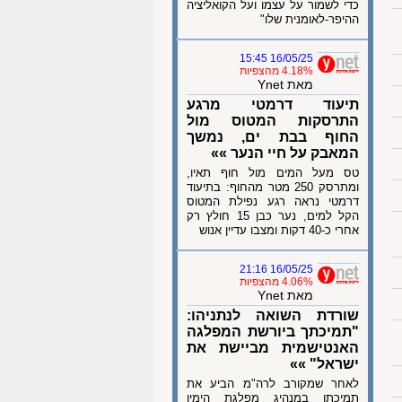
כדי לשמור על עצמו ועל הקואליציה
ההיפר-לאומנית שלו"
16/05/25 15:45
4.18% מהצפיות
מאת Ynet
תיעוד דרמטי מרגע
התרסקות המטוס מול
החוף בבת ים, נמשך
המאבק על חיי הנער »»
טס מעל המים מול חוף תאיו,
ומתרסק 250 מטר מהחוף: בתיעוד
דרמטי נראה רגע נפילת המטוס
הקל למים, נער כבן 15 חולץ רק
אחרי כ-40 דקות ומצבו עדיין אנוש
16/05/25 21:16
4.06% מהצפיות
מאת Ynet
שורדת השואה לנתניהו:
"תמיכתך ביורשת המפלגה
האנטישמית מביישת את
ישראל" »»
לאחר שמקורב לרה"מ הביע את
תמיכתו במנהיג מפלגת הימין