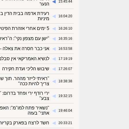
◀︎
15:45:44
הנער
רעידת אדמה בבית הדין בה
◀︎
16:04:20
מיניות
◀︎
5 ימים אחרי אזהרת הפינוי: חיל האוויר תקף שני נמלים בתימן
16:26:10
◀︎
"ישן עם מצפון נקי": ה"ראי
16:35:16
◀︎
אני כבר חסרה את צאלה - 
16:53:58
◀︎
לנשיא האמריקאי אין סבל
17:19:19
◀︎
שיבוש הליכי ועדת חקירה
17:26:07
"ראיתי לייזר מההר. תוך ש
◀︎
18:38:38
צריך להיות ככה"
◀︎
19:32:15
צבע"
"נשאיר פתח למו"מ": האפש
◀︎
19:46:04
אתני" בעזה
◀︎
חשד לרצח בפארק בקריות
20:33:21