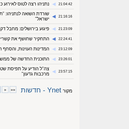
◀︎
נתניהו רצה לטוס לאירוע 
21:04:42
שורדת השואה לנתניהו: "
◀︎
21:16:16
ישראל"
◀︎
פיגוע בירושלים: מחבל דקר
21:23:09
◀︎
התחקיר שחושף את קשרי נת
22:24:41
◀︎
המדינות העוינות, והסחף 
23:12:09
◀︎
התוכנית החדשה של ממשל 
23:26:01
צה"ל הודיע על תפיסת שט
◀︎
23:57:15
מרכבות גדעון"
Ynet - חדשות
«
««
מקור