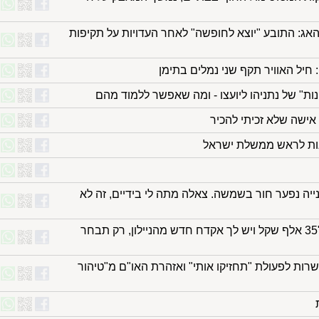
אג: התובע "יוצא לחופשה" לאחר העדויות על תקיפות
ונות" של נתניהו ליועצו - ומה שאפשר ללמוד מהם
אישה שלא זכיתי להכיר
נות לראש ממשלת ישראל
נייה נפער חור בשמשה. צאלה מתה לי בידיים, זה לא
ירי רודף ירי ופחד בדרום: "35 אלף שקל ויש לך אקדח חדש מהניילון, רק תבחר
רות לפעולת "תחזיקו אותי" ואזהרת האו"ם מ"טיהור