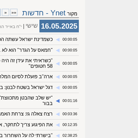
Ynet - חדשות
«
««
מקור
16.05.2025
שישי
י"ח באייר 
◀︎
כשמדינת ישראל עשתה הכל
00:00:05
◀︎
"חמאס על הגדר" הוא לא ב
00:00:05
"כשראיתי את עידן זה היה 
◀︎
00:00:05
58 חטופים"
◀︎
ארה"ב פועלת לסיום המלחמ
00:00:05
◀︎
דגל ישראל בשטח לבנון: ב
00:00:05
"יש שלב שהבטן מתכווצת":
◀︎
00:01:16
בבור
◀︎
רצח צאלה גז: צרחת האמהו
00:03:36
◀︎
את הפיגוע צריך לתחקר, אב
00:12:35
◀︎
"בישרתי לה על השחרור בק
02:38:25