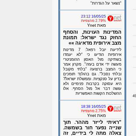
"נשאר על הגדרות"
16/05/25 23:12
2.79% מהצפיות
מאת Ynet
המדינות העוינות, והסחף
החזק נגד ישראל: תמונת
מצב אירופית מדאיגה »»
לידיעת יובל רפאל: 7 מדינות
אירופיות הודיעו כי "לא יעמדו
בשתיקה מול האסון ההומניטרי
מעשה ידי אדם בעזה". מקרון אמר
כי המצב ברצועה "בלתי מקובל
ובלתי נסבל". גם בהולנד תומכים
בדיון על סנקציות. וממשלת ישראל?
היא עסוקה בקרבות פנימיים ולא
עושה דבר אל מול הסחף. אלו
ההשלכות הקשות האפשריות
16/05/25 18:38
2.75% מהצפיות
מאת Ynet
"ראיתי לייזר מההר. תוך
שנייה נפער חור בשמשה.
צאלה מתה לי בידיים, זה