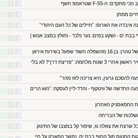
ם: ה-F-55 שטראמפ חשף
חיים ממתן
נה איבדה את הארוס: "חיילים של כל העם היהודי"
בת ים - ושקע במים: נער נלכד - וחולץ במצב אנוש |
חשוד שפעל בשירות איראן
רוסיה ואוקראינה במו"מ ישיר ראשון אחרי 3 שנות מלחמה: "פריצת דרך? לא בלי
ה להסכם גרעין, היא צריכה לזוז מהר"
החדשה של וויטקוף - והדד-ליין לעסקה: "הוא הרים
ת החמאסניק האחרון
שרצח את צאלה גז, שיפור קל במצבו של התינוק
ות המטוס מול החוף בבת ים, נמשך המאבק על חיי