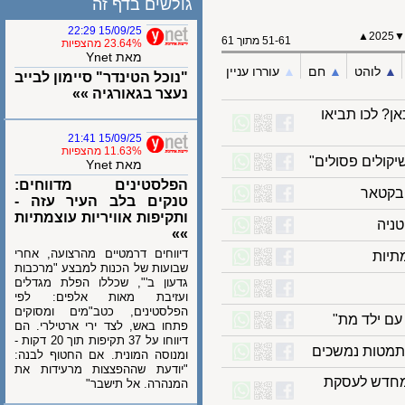
גולשים בדף זה
15/09/25 22:29
202
51-61 מתוך 61
23.64% מהצפיות
מאת Ynet
לוהט
▲︎
חם
▲︎
עוררו עניין
"נוכל הטינדר" סיימון לבייב
נעצר בגאורגיה »»
לכו תביאו
15/09/25 21:41
11.63% מהצפיות
לים פסולים"
מאת Ynet
הפלסטינים מדווחים:
טנקים בלב העיר עזה -
ותקיפות אוויריות עוצמתיות
ה
»»
דיווחים דרמטיים מהרצועה, אחרי
ות
שבועות של הכנות למבצע "מרכבות
גדעון ב'", שכללו הפלת מגדלים
ועזיבת מאות אלפים: לפי
הפלסטינים, כטב"מים ומסוקים
 ילד מת"
פתחו באש, לצד ירי ארטילרי. הם
דיווחו על 37 תקיפות תוך 20 דקות -
מטות נמשכים
ומנוסה המונית. אם החטוף לבנה:
"יודעת שההפצצות מרעידות את
חדש לעסקת
המנהרה. אל תישבר"