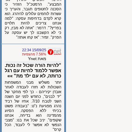
המבצע". הרמטכ"ל הזהיר כי
הסכנה לחטופים תגבר, והעריך כי
עשרות לוחמים עלולים להיהרג. הוא
קרא לקדם בדחיפות עסקה: "למה
אנחנו צריכים להיות תלויים
בפריץ?". דרמר: "אתה לא מבין, רק
כי לא הקשבנו לך יש עסקה על
הפרק". זמיר: "אז קחו אותה"
15/09/25 22:34
7.56% מהצפיות
מאת Ynet
"להיות הורה שכול זה נכות.
אפשר ללמוד לחיות עם רגל
כרותה, לא עם ילד מת" »»
יותר משליש מבני המשפחות
השכולות לא חזרו לעבודה לאחר
אובדן יקיריהם - כך לפי מחקר של
"יד לבנים", כחודש לפני יום השנה
השני לטבח 7/10. אחיו של רביד
נהרג מפגיעת נ"ט: "בעבודה פשוט
בכיתי ללא הפסקה. הסיוע
מהמדינה הוא בדיחה, אנחנו
שקופים". יניב שכל את בנו: "מצבי
הנפשי לא אפשר לי לעבוד, הכל
קרס"