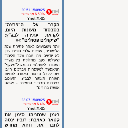
15/09/25 20:51
6.59% מהצפיות
מאת Ynet
הקרב על ה"פרצה"
בסבסוד מעונות היום,
לקראת עתירה לבג"ץ:
"שיקולים פסולים" »»
יותר משבועיים לאחר פתיחת שנת
הלימודים, עשרות אלפי הורים עדין
לא יודעים מהו גובה שכר הלימוד
שישלמו עקב מחלוקת בין משרד
העבודה ליועמ"שית בנוגע ל"מעקף"
המאפשר למשפחות אברכים חייבי
גיוס לקבל סבסוד. האגודה לזכויות
האזרח תעתור לבג"ץ: "העיכוב
בפרסום תבחיני התמיכה - פגישה
אנושה בהורים"
15/09/25 23:07
6.4% מהצפיות
מאת Ynet
בזמן שנתניהו סימן את
קטאר כאויבת: רוביו ינסה
לחבר את דוחא מחדש