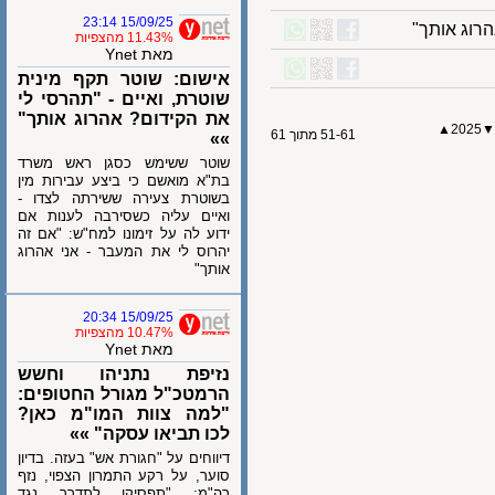
15/09/25 23:14
ג אותך"
11.43% מהצפיות
מאת Ynet
אישום: שוטר תקף מינית
שוטרת, ואיים - "תהרסי לי
את הקידום? אהרוג אותך"
202
51-61 מתוך 61
»»
שוטר ששימש כסגן ראש משרד
בת"א מואשם כי ביצע עבירות מין
בשוטרת צעירה ששירתה לצדו -
ואיים עליה כשסירבה לענות אם
ידוע לה על זימונו למח"ש: "אם זה
יהרוס לי את המעבר - אני אהרוג
אותך"
15/09/25 20:34
10.47% מהצפיות
מאת Ynet
נזיפת נתניהו וחשש
הרמטכ"ל מגורל החטופים:
"למה צוות המו"מ כאן?
לכו תביאו עסקה" »»
דיווחים על "חגורת אש" בעזה. בדיון
סוער, על רקע התמרון הצפוי, נזף
רה"מ: "תפסיקו לתדרך נגד