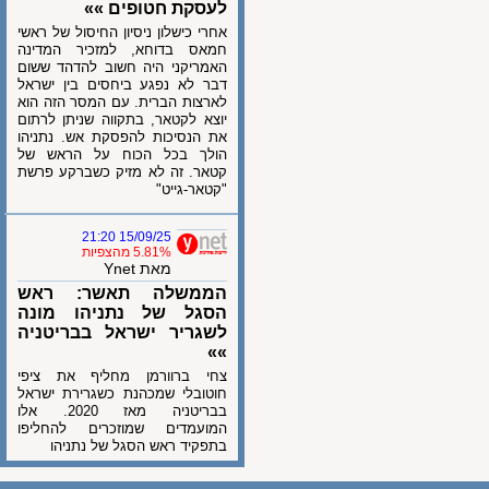
לעסקת חטופים »»
אחרי כישלון ניסיון החיסול של ראשי
חמאס בדוחא, למזכיר המדינה
האמריקני היה חשוב להדהד ששום
דבר לא נפגע ביחסים בין ישראל
לארצות הברית. עם המסר הזה הוא
יוצא לקטאר, בתקווה שניתן לרתום
את הנסיכות להפסקת אש. נתניהו
הולך בכל הכוח על הראש של
קטאר. זה לא מזיק כשברקע פרשת
"קטאר-גייט"
15/09/25 21:20
5.81% מהצפיות
מאת Ynet
הממשלה תאשר: ראש
הסגל של נתניהו מונה
לשגריר ישראל בבריטניה
»»
צחי ברוורמן מחליף את ציפי
חוטובלי שמכהנת כשגרירת ישראל
בבריטניה מאז 2020. אלו
המועמדים שמוזכרים להחליפו
בתפקיד ראש הסגל של נתניהו