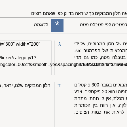
 חלון המבזקים כך שיראה בדיוק כפי שאתם רוצים
*
 פרמטרים לפי הטבלה מטה
לדוגמה
ג
ם של חלון המבזקים, על ידי
t="300" width="200"
הוספת פרמטרים לפני סגירת המרכאות של הפרמטר src.
בטבלה מטה, כמו גם מהי
/ticker/category/1?
לא תציינו אותם, מה תהיה
0&bgcolor=00ccff&smooth=yes&spacing=no&linkunderline=no&
ד
לדוגמה: נניח שאנחנו רוצים חלון מבזקים בגובה 300 פיקסלים
וחלון המבזקים שלנו, יראה, 
וברוחב 200 פיקסלים, שבו גודל הפונט הוא 20 פיקסלים, צבע
 תכלת, אין קו תחתי מתחת
קה, אין רווח בין הכותרות
ם לראות את כמות הצופים,