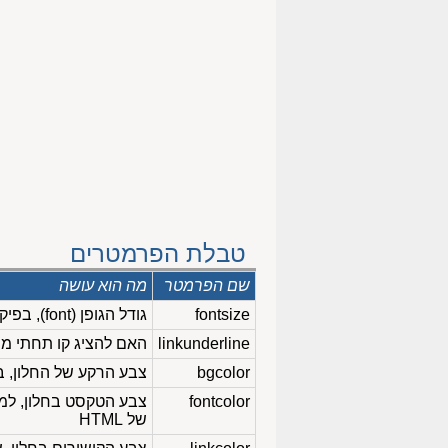
טבלת הפרמטרים
שם הפרמטר
מה הוא עושה
fontsize
גודל הגופן (font), בפיקסלים, של כותרות המבזקים
linkunderline
האם להציג קו תחתי מ
bgcolor
צבע הרקע של החלון, בקוד 6 ספרות הקסה-דצימליו
fontcolor
של HTML