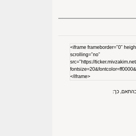
<iframe frameborder="0" heigh
scrolling="no"
src="https://ticker.mivzakim.net
fontsize=20&fontcolor=ff000
</iframe>
בהתאם, כך: