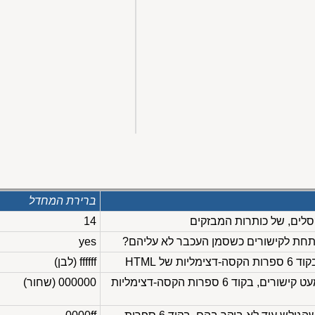
ברירת המחדל
14
תחת לקישורים כשסמן העכבר לא עליהם?
yes
ת של HTML
ffffff (לבן)
צבע הטקסט בחלון, למעט קישורים, בקוד 6 ספרות הקסה-דצימליות
000000 (שחור)