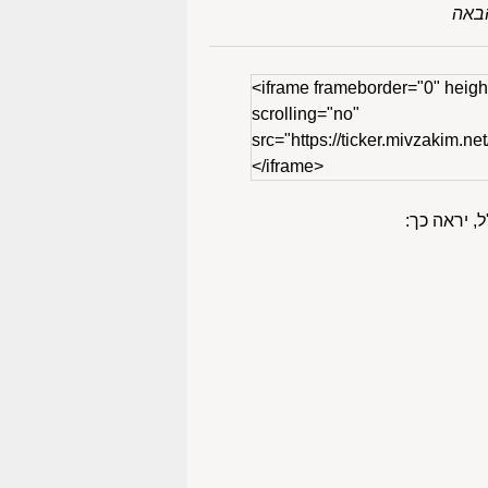
באה
<iframe frameborder="0" heigh
scrolling="no"
src="https://ticker.mivzakim.net
</iframe>
, יראה כך: