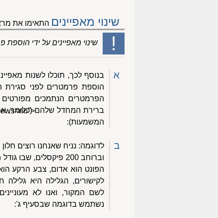
שינוי מאפיינים
התאימו את מראה
!
שינוי מאפיינים על ידי הוספת
א
בנוסף לכך, תוכלו לשנות מאפייני
הפרמטרים הנתמכים מפורטים 
ברירת המחדל שלהם (כלומר, אם 
views=no">
המשמעות):
ב
הפונט הוא אדום, צבע הרקע הוא
לקישורים, הגלילה היא גלילה חל
לשם המקור, ואנו לא מעונייני
נשתמש בדוגמה שבסעיף ג':