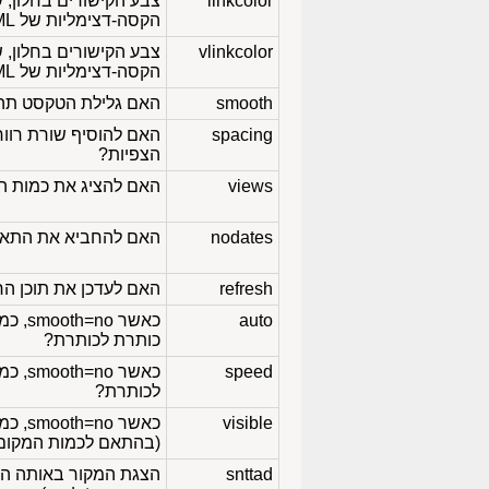
linkcolor
הקסה-דצימליות של HTML
vlinkcolor
הקסה-דצימליות של HTML
smooth
האם גלילת הטקסט תהיה
spacing
האם להוסיף שורת רווח
הצפיות?
views
האם להציג את כמות הג
nodates
האם להחביא את התארי
refresh
האם לעדכן את תוכן החל
auto
כאשר smooth=no, כמה זמן,
כותרת לכותרת?
speed
כאשר smooth=no, כמה זמן,
לכותרת?
visible
כאשר 
(בהתאם לכמות המקום ה
snttad
הצגת המקור באותה ה