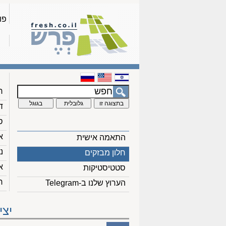
פו
ח
ד
ס
א
התאמה אישית
נ
חלון מבזקים
א
סטטיסטיקות
ח
הערוץ שלנו ב-Telegram
יצי