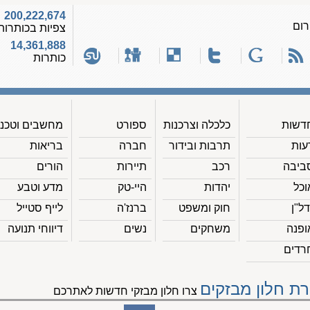
200,222,674
רום
צפיות בכותרות
14,361,888
כותרות
דשות
כלכלה וצרכנות
ספורט
מחשבים וטכנ'
עות
תרבות ובידור
חברה
בריאות
ביבה
רכב
תיירות
הורים
וכל
יהדות
היי-טק
מדע וטבע
דל"ן
חוק ומשפט
ברנז'ה
לייף סטייל
ופנה
משחקים
נשים
דיווחי תנועה
רדים
רת חלון מבזקים
צרו חלון מבזקי חדשות לאתרכם