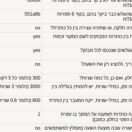
צבע הקישורים בחלון, שהגולש עוד לא ביקר בהם, בקוד 6 ספרות
0000ff
צבע הקישורים בחלון, שהגולש כבר ביקר בהם, בקוד 6 ספרות
551a8b
 חלקה, או שתהיה עצירה בין כל כותרת?
no
 בין כותרות המבזקים לשם המקור וכמות
yes
ולשים שנכנסו לכל מבזק?
yes
ך, ולהציג רק את השעה?
no
ון, ואם כן, כל כמה שניות?
300 (כלומר כל 5 דקות)
במילי-שניות
, יש להמתין בגלילה בין
3000 (כלומר 3 שניות)
במילי-שניות
, ייקח המעבר בין כותרת
600 (כלומר 0.6 שנייה)
smooth=no, כמה כותרות תופענה על המסך בו זמנית
1
פנוי בחלון, כמובן)
שורה שבה מוצגת השעה (מומלץ למשתמשים
no