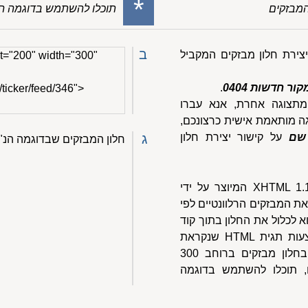
*
המבזקים
תוכלו להשתמש בדוגמה ה
ב
יצירת חלון מבזקים המקביל
t="200" width="300"
 חדשות 0404
.
/ticker/feed/346">
מתצוגה אחרת, אנא עברו
גה מותאמת אישית כרצונכם,
שם
על קישור יצירת חלון
ג
חלון המבזקים שבדוגמה הנ"ל
חלון המבזקים הוא בעצם דף XHTML 1.1 המיוצר על ידי
את המבזקים הרלוונטיים לפי
 לכלול את החלון בתוך קוד
האתר שלכם. זאת עושים באמצעות תגית HTML שנקראת
iframe. נניח שאתם מעוניינים בחלון מבזקים ברוחב 300
ה 200 פיקסלים, תוכלו להשתמש בדוגמה