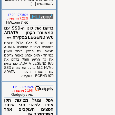
למשתמשים […]
17/05/24 17:20
7.22% מהצפיות
מאת HWzone
בדקנו את כונן ה-SSD עם
המאוורר הקטן – ADATA
LEGEND 970 בסקירה »»
כונני דור PCIe Gen 5 ידועים
כלוהטים ויצרנית החומרה ADATA
מגיעה עם פתרון קירור מעניין
במיוחד - האם אנחנו באמת צריכים
את כל הרעש הזה? בדקנו את
ADATA LEGEND 970, כונן בתקן
M.2 NVMe בדקנו את כונן ה-SSD
עם המאוורר הקטן – ADATA
LEGEND 970 בסקירה
17/05/24 11:13
6.19% מהצפיות
מאת Gadgety
אפל וגוגל מציגות תקן
אחיד לזיהוי תגי איתור
חפצים העוקבים אחר
משתמשים »»