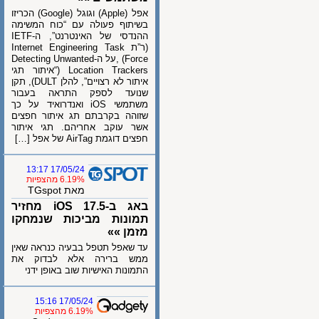
אפל (Apple) וגוגל (Google) הכריזו
בשיתוף פעולה עם “כוח המשימה
ההנדסי של האינטרנט”, ה-IETF
(ר”ת Internet Engineering Task
Force) ,על ה-Detecting Unwanted
Location Trackers (“איתור תגי
איתור לא רצויים”, להלן DULT), תקן
שנועד לספק התראה בעבור
משתמשי iOS ואנדרואיד על כך
שזוהה בקרבתם תג איתור חפצים
אשר עוקב אחריהם. תגי איתור
חפצים דוגמת AirTag של אפל […]
17/05/24 13:17
6.19% מהצפיות
מאת TGspot
באג ב-iOS 17.5 מחזיר
תמונות מביכות שנמחקו
מזמן »»
עד שאפל תטפל בבעיה כנראה שאין
ממש ברירה אלא לבדוק את
התמונות האישיות שוב באופן ידני
17/05/24 15:16
6.19% מהצפיות