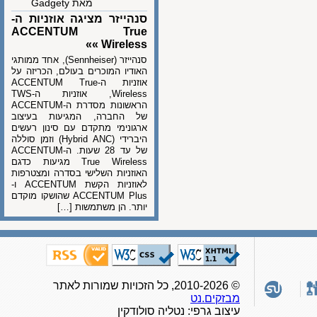
מאת Gadgety
סנהייזר מציגה אוזניות ה-
ACCENTUM True
Wireless »»
סנהייזר (Sennheiser), אחד ממותגי
האודיו המוכרים בעולם, הכריזה על
אוזניות ה-ACCENTUM True
Wireless, אוזניות ה-TWS
הראשונות מסדרת ה-ACCENTUM
של החברה, המגיעות בעיצוב
ארגונימי מתקדם עם סינון רעשים
היברידי (Hybrid ANC) וזמן סוללה
של עד 28 שעות. ה-ACCENTUM
True Wireless מגיעות כדגם
האוזניות השלישי בסדרה ומצטרפות
לאוזניות הקשת ACCENTUM ו-
ACCENTUM Plus שהושקו מוקדם
יותר. הן משתמשות […]
© 2010-2026, כל הזכויות שמורות לאתר
מבזקים.נט
עיצוב גרפי: נטליה סולודקין