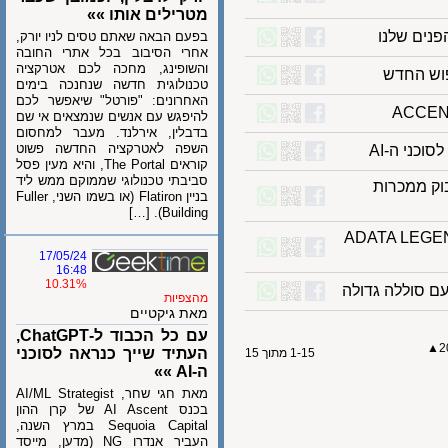
מטרילים אותו »»
ם שלנו
בפעם הבאה שאתם טסים לניו יורק,
אחרי הסיבוב בכל אתרי החובה
והשופינג, מחכה לכם אטרקציה
טכנולוגית חדשה שנחנכה בימים
האחרונים: "פורטל" שיאפשר לכם
להיפגש עם אנשים שנמצאים אי שם
בדבלין, אירלנד. מעבר למחסום
השפה לאטרקציה החדשה פשוט
קוראים The Portal, והיא מעין פסל
סביבתי טכנולוגי שממוקם ממש ליד
 ממכרות
בניין Flatiron (או בשמו השני, Fuller
Building). […]
SSD עם המאוורר הקטן – ADATA LEGEND
17/05/24
16:48
10.31%
מהצפיות
מאת גיקטיים
עם כל הכבוד ל-ChatGPT,
העתיד שייך כנראה לסוכני
1-15 מתוך 15
ה-AI »»
מאת חגי שחר, AI/ML Strategist
בכנס AI Ascent של קרן ההון
Sequoia Capital במרץ השנה,
העביר אנדרו NG (מדען, מייסד