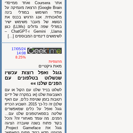
אתר Coursera ואחד ממייסדי
Google Brain) הרצאה מעמיקה על
עתיד השימוש במודלי בינה
מלאכותית. אנג הדגיש בכנס את
הנושא של מעבר משימוש ישיר
במודלי שפה גדולים (LLMs) כגון
Gemini ,Llama ו-ChatGPT –
לשימושים דינמיים המבוססים […]
17/05/24
14:08
8.25%
מהצפיות
מאת גיקטיים
גוגל ואפל רוצות עכשיו
שנשלוט בטלפונים עם
הפנים שלנו »»
לשלוט בנייד שלנו עם הקול או עם
האצבעות שלנו (או במקרה של ידיים
רטובות בזמן שטיפת כלים, עם האף
שלנו) זה כל-כך 2015. השבוע הכריזו
גוגל ואפל על כלים שמאפשרים
שליטה בסמארטפונים שלנו עם…
הפנים. מה עומד מאחורי זה? והכל
בקוד פתוח בשנה שעברה הציגה
גוגל את Project Gameface,
פרויקט חדש בקוד פתוח המאפשר