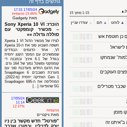
גולשים בדף זה
17/05/24 17:31
1-15 מתוך 15
15.46% מהצפיות
מאת Gadgety
לוהט
▲︎
חם
▲︎
עוררו עניין
הוכרז: Sony Xperia 10 VI
– מכשיר קומפקטי עם
סוללה גדולה »»
לצידו של מכשיר הדגל Xperia 1 VI
חשפה השבוע סוני את ה-Xperia 10
VI, אחד הדגמים הבודדים
שממשיכים עם המסך הקטן יחסית
ולמות" שנמחקו
בגודל של 6.1 אינץ’ ובמבנה די
קומפקטי ומשקל נמוך של 164 גרם.
את הדגם החדש מעדכנת סוני עם
ים העוקבים
מערכת השבבים Snapdragon 6
Gen 1 הוותיקה יחסית (מ-2022),
המחליפה את ה-Snapdragon 695
כבר מטרילים
5G שהופיעה […]
17/05/24
11:14
12.37%
מהצפיות
מאת גיקטיים
"פורטל" חדש מקשר בין ניו
יתנו זה
יורק לדבלין, וכמובן שכבר