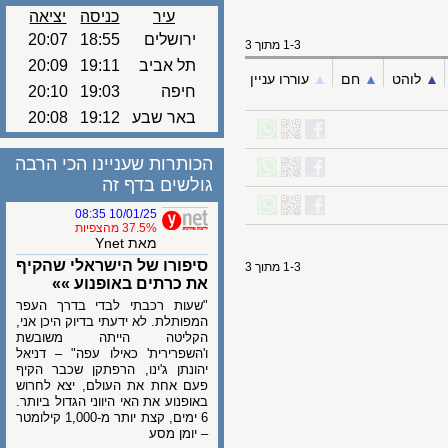
עיר
כניסה
יציאה
ירושלים
18:55
20:07
1-3 מתוך 3
תל אביב
19:11
20:09
לוהט
▲︎
חם
▲︎
עוררו עניין
חיפה
19:03
20:10
באר שבע
19:12
20:08
הכותרות שעניינו הכי הרבה
גולשים בדף זה
10/01/25 08:35
37.5% מהצפיות
מאת Ynet
סיפורו של הישראלי שהקיף
1-3 מתוך 3
את כרתים באופנוע »»
"שעות רכבתי לבדי בדרך העפר
המפותלת. לא ידעתי בדיוק היכן אני,
הקליטה הייתה משובשת
ו'השפרירית' כאילו עפה" – דניאל
יהונתן ג'ינו, הרפתקן שכבר הקיף
פעם אחת את העולם, יצא לחרוש
באופנוע את האי היווני הגדול ביותר.
6 ימים, קצת יותר מ-1,000 קילומטר
– יומן מסע