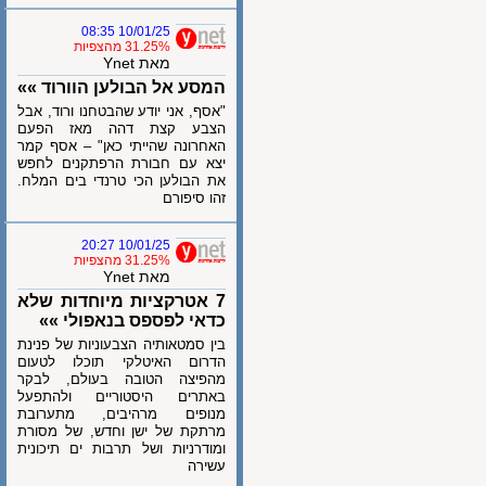
10/01/25 08:35
31.25% מהצפיות
מאת Ynet
המסע אל הבולען הוורוד »»
"אסף, אני יודע שהבטחנו ורוד, אבל
הצבע קצת דהה מאז הפעם
האחרונה שהייתי כאן" – אסף קמר
יצא עם חבורת הרפתקנים לחפש
את הבולען הכי טרנדי בים המלח.
זהו סיפורם
10/01/25 20:27
31.25% מהצפיות
מאת Ynet
7 אטרקציות מיוחדות שלא
כדאי לפספס בנאפולי »»
בין סמטאותיה הצבעוניות של פנינת
הדרום האיטלקי תוכלו לטעום
מהפיצה הטובה בעולם, לבקר
באתרים היסטוריים ולהתפעל
מנופים מרהיבים, מתערובת
מרתקת של ישן וחדש, של מסורת
ומודרניות ושל תרבות ים תיכונית
עשירה