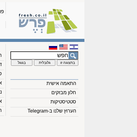
פו
ח
ד
ס
א
התאמה אישית
נ
חלון מבזקים
א
סטטיסטיקות
ח
הערוץ שלנו ב-Telegram