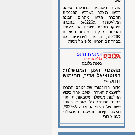
»»
ענקית השבבים ברודקום סיימה
רבעון מוצלח כשרבע מהכנסות
החברה הגיעו מתחום הבינה
המלאכותית &#8226; בחברה
סיפקו תחזית חיובית גם לעתיד
ומנייתה מזנקת במסחר המוקדם
&#8226; בדומה לאנבידיה, גם
בברודקום הכריזו על פיצול מניות
13/06/24 16:31
0% מהצפיות
מאת גלובס
מהפכת הענן הממשלתי:
הפוטנציאל אדיר, המימוש
רחוק »»
מדור "המוניטור", של גלובס והמרכז
להעצמת האזרח, עוקב אחר ביצוע
החלטות ממשלה משמעותיות, תוך
בחינה מפורטת של יישום או היעדר
יישום של סעיפי ההחלטה &#8226;
הפעם: קידום המעבר הממשלתי
לענן ציבורי