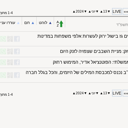
LIVE
»
▼
13
▲
▼
יוני
▲
▼
2024
▲
1-4 מתוך 4
▲︎
לוהט
▲︎
חם
▲︎
עוררו עניי
התשפ"ד
 גז בישול ירוק לעשרות אלפי משפחות במדינות
: מניית השבבים שצפויה לזנק היום
שלתי: הפוטנציאל אדיר, המימוש רחוק
ב נכנס למכבסת המילים של היזמים, והכל בגלל חברה
LIVE
»
▼
13
▲
▼
יוני
▲
▼
2024
▲
1-4 מתוך 4