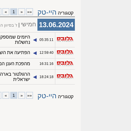
היי-טק
»
»
1
«
««
קטגוריה
13.06.2024
חמישי
ז' בסיוון 
היזמים שמספקים
◀︎
05:35:11
נחשלות
הפתיעה את השוק
◀︎
12:59:40
מהפכת הענן הממ
◀︎
16:31:16
הרגולטור בארה"
◀︎
18:24:18
ישראלית
היי-טק
»
»
1
«
««
קטגוריה