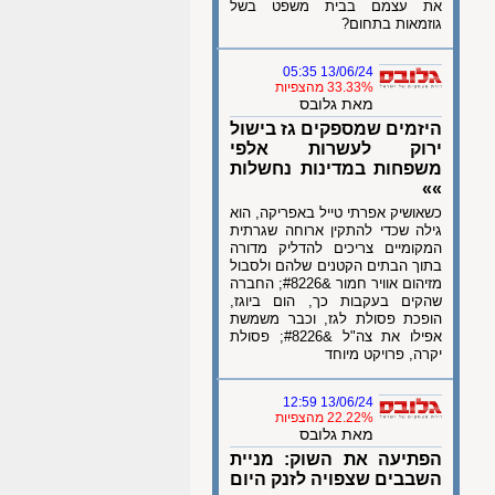
את עצמם בבית משפט בשל
גוזמאות בתחום?
13/06/24 05:35
33.33% מהצפיות
מאת גלובס
היזמים שמספקים גז בישול
ירוק לעשרות אלפי
משפחות במדינות נחשלות
»»
כשאושיק אפרתי טייל באפריקה, הוא
גילה שכדי להתקין ארוחה שגרתית
המקומיים צריכים להדליק מדורה
בתוך הבתים הקטנים שלהם ולסבול
מזיהום אוויר חמור &#8226; החברה
שהקים בעקבות כך, הום ביוגז,
הופכת פסולת לגז, וכבר משמשת
אפילו את צה"ל &#8226; פסולת
יקרה, פרויקט מיוחד
13/06/24 12:59
22.22% מהצפיות
מאת גלובס
הפתיעה את השוק: מניית
השבבים שצפויה לזנק היום