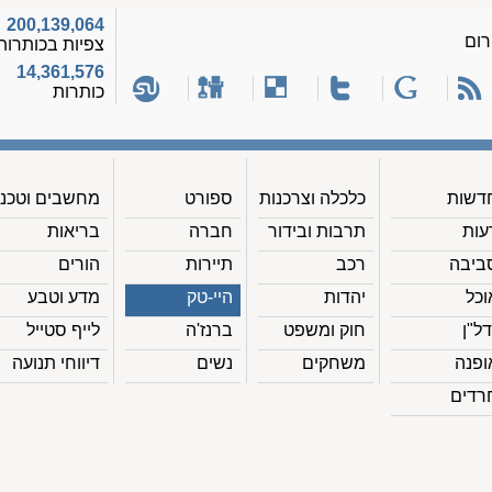
200,139,064
רום
צפיות בכותרות
14,361,576
כותרות
דשות
כלכלה וצרכנות
ספורט
מחשבים וטכנ'
עות
תרבות ובידור
חברה
בריאות
ביבה
רכב
תיירות
הורים
וכל
יהדות
היי-טק
מדע וטבע
דל"ן
חוק ומשפט
ברנז'ה
לייף סטייל
ופנה
משחקים
נשים
דיווחי תנועה
רדים