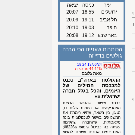
עיר
כניסה
יציאה
ירושלים
18:55
20:07
תל אביב
19:11
20:09
ן
חיפה
19:03
20:10
באר שבע
19:12
20:08
הכותרות שעניינו הכי הרבה
גולשים בדף זה
13/06/24 18:24
44.44% מהצפיות
מאת גלובס
הרגולטור בארה"ב נכנס
למכבסת המילים של
היזמים, והכל בגלל חברה
ישראלית »»
בכתב אישום שהגישה הרשות
האמריקאית נגד היזמית עילית רז,
נטען, בין השאר, שהיא רימתה את
המשקיעים באשר לטכנולוגיית בינה
מלאכותית, שהחברה שהקימה
עשתה בה כביכול שימוש &#8226;
האם יזמים אחרים עשויים למצוא