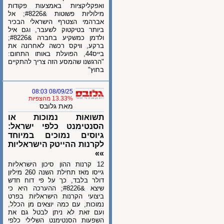
ואפקליקציות באמצעות פקודות
מילוליות פשוטות &#8226; אל
אברהמי הצטרף הישראלי הבכיר
ביותר בטיקטוק לשעבר, וגם איל
ולדמן כמשקיע בחברה &#8226;
ברקע, וויקס רכשה לאחרונה את
בייס44, הפועלת באותו התחום:
"הרגשנו שהמסע הזה צריך להתקיים
בחוץ"
08/09/25 08:03
13.33% מהצפיות
מאת גלובס
תשואות נמוכות או
הסנטימנט כלפי ישראל:
גיוסים נמוכים במיוחד
לקרנות ההייטק הישראליות
»»
12 קרנות ההון סיכון הישראליות
גייסו מאז תחילת השנה 260 מיליון
דולר בלבד, כך על פי דוח חדש
שיצא &#8226; ההערכה היא כי
ביצועי הקרנות הישראליות בפרט
נמוכות, עם כמה יוצאים מן הכלל,
ועם זאת לא ניתן לבטל גם את
השפעות הסנטימנט השלילי כלפי