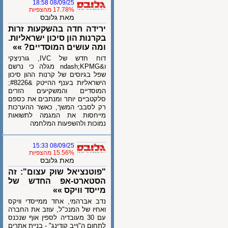
08/09/25 18:58
17.78% מהצפיות
מאת גלובס
ירידה חדה בהשקעות זרות
בקרנות הון סיכון ישראליות.
ומה עושים המוסדיים? »»
דוח חדש של IVC, גורניצקי
ו&ndash;KPMG מגלה כי נרשם
שפל בגיוסים של קרנות ההון סיכון
הישראליות בענף ההייטק &#8226;
המוסדיים והמשקיעים הזרים
סלקטביים יותר ומנתבים את כספם
רק לסבבי המשך, כאשר ההערכות
מייחסות את המגמה לתשואות
נמוכות ולהשפעות המלחמה
08/09/25 15:33
15.56% מהצפיות
מאת גלובס
"פוטנציאל שוק עצום": זה
הסטארט-אפ החדש של
מייסד וויקס »»
נדב אברהמי, אחד ממייסדי וויקס
ואחיו של המנכ"ל, עוזב את החברה
עם 30 מעובדיה לספין אוף שנכנס
לתחום ה"וייב קודינג" - בניית אתרים