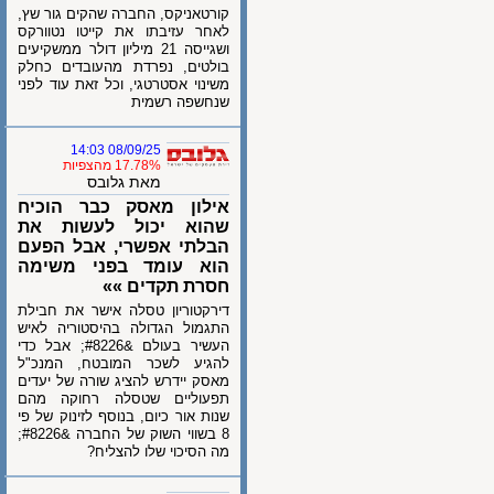
קורטאניקס, החברה שהקים גור שץ,
לאחר עזיבתו את קייטו נטוורקס
ושגייסה 21 מיליון דולר ממשקיעים
בולטים, נפרדת מהעובדים כחלק
משינוי אסטרטגי, וכל זאת עוד לפני
שנחשפה רשמית
08/09/25 14:03
17.78% מהצפיות
מאת גלובס
אילון מאסק כבר הוכיח
שהוא יכול לעשות את
הבלתי אפשרי, אבל הפעם
הוא עומד בפני משימה
חסרת תקדים »»
דירקטוריון טסלה אישר את חבילת
התגמול הגדולה בהיסטוריה לאיש
העשיר בעולם &#8226; אבל כדי
להגיע לשכר המובטח, המנכ"ל
מאסק יידרש להציג שורה של יעדים
תפעוליים שטסלה רחוקה מהם
שנות אור כיום, בנוסף לזינוק של פי
8 בשווי השוק של החברה &#8226;
מה הסיכוי שלו להצליח?