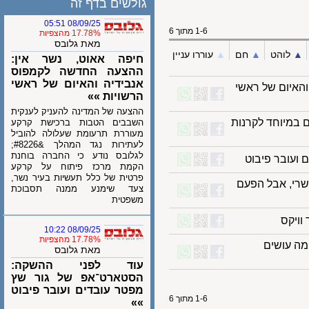
גולשים בדף זה
08/09/25 05:51
1-6 מתוך 6
17.78% מהצפיות
מאת גלובס
לוהט
▲︎
חם
▲︎
עוררו עניין
חיפה אאוט, נשר אין:
ההצעה החדשה לקמפוס
אנבידיה והאיום של ראשי
יום של ראשי
הרשויות »»
ההצעה של המדינה להעניק לענקית
מיוחד לקרנות
השבבים הטבות ברכישת קרקע
מעוררת תרעומת שעלולה להוביל
לעתירות נגד המהלך &#8226;
לגלובס נודע כי החברה בוחנת
ובר פיבוט
הקמת מרכז פיתוח על קרקע
פרטית של כלל תעשיות בעיר נשר,
י, אבל הפעם
צעד שימנע ממנה תסבוכת
משפטית
קס
08/09/25 10:22
17.78% מהצפיות
 עושים
מאת גלובס
עוד לפני ההשקה:
הסטארט־אפ של גור שץ
מפטר עובדים ועובר פיבוט
1-6 מתוך 6
»»