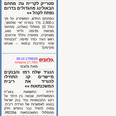
סטרייק לקריית גת: מתחם
הבאולינג מהגדולים בדרום
נפתח לקהל »»
המתחם החדש, המשתרע על פני
כ-2,000 מ”ר במרכז “איי סולומון”,
כולל 10 מסלולי באולינג, מתחמי
מציאות מדומה ולייזר טאג,
משחקייה, מסעדה וחללי אירועים.
ראש העיר כפיר סויסה: “הבטחתי
שינוי בתרבות ובפנאי – ואנחנו
מקיימים”
17/06/26 06:10
17.78% מהצפיות
מאת גלובס
הנגיד שלח רמז והבנקים
מיישרים קו: התחילו
להוריד את ריבית
המשכנתאות »»
ירידת התשואות באג"ח
הממשלתיות, שבאה בין היתר על
רקע התבטאויות נגיד בנק ישראל
בנוגע לאפשרות של הורדת ריבית,
צפויה להוזיל כבר החודש חלק
ממסלולי המשכנתאות &#8226;