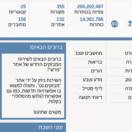
25
355
200,202,497
צפיות בכותרות
מקורות
קטגוריות
158
132
14,361,786
כותרות
אתרים
מחוברים
ברוכים הבאים!
מחשבים וטכנ'
ברוכים הבאים לשירות
בריאות
המבזקים החדש של אתר
"פרש"!
הורים
מדע וטבע
השירות ניתן על ידי אתר
"מבזקים.נט", ותוכלו למצוא
לייף סטייל
בו אפשרויות חדשות, כמו גם
אפשרות לגלוש מהסלולרי
דיווחי תנועה
בקלות.
מקווים שתהנו!
זמני השבת