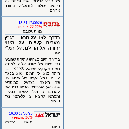
של רוכשי הדירות, אבל הצרות של
היזמים יכולות להתגלגל בחזרה
אליהם
17/06/26 13:24
22.22% מהצפיות
מאת גלובס
בדרך לצו על-תנאי: בג"ץ
מערים קשיים על מינוי
יהודה אליהו למנהל רמ"י
»»
בג"ץ דן היום בשלוש עתירות שהוגשו
נגד מינויו של יהודה אליהו למנהל
רשות מקרקעי ישראל &#8226; בין
היתר נטען כי המינוי נגוע בניגוד
עניינים בשל הקשר של אליהו עם
שר האוצר בצלאל סמוטריץ'
&#8226; השופטים הביעו בדיון את
עמדתם כי נפלו קשיים בהליך,
ומסתמן שיוציאו צו על-תנאי נגד
המינוי
17/06/26 16:00
20% מהצפיות
מאת ישראל
היום