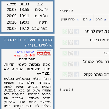
עיר
כניסה
יציאה
ירושלים
18:55
20:07
1-5 מתוך 5
תל אביב
19:11
20:09
לוהט
▲︎
חם
▲︎
עוררו עניין
חיפה
19:03
20:10
באר שבע
19:12
20:08
ורשה להיתר
הכותרות שעניינו הכי הרבה
את ריבית
גולשים בדף זה
17/06/26 06:50
24.44% מהצפיות
מאת גלובס
 אליהו למנהל
מכה נוספת ליזמי הדיור:
מדד תשומות הבנייה לא
עוצר »»
 נפתח לקהל
הדולר נחלש, האינפלציה הכללית
מתקררת, אולם מדד תשומות
הבנייה למגורים המשיך לטפס
1-5 מתוך 5
והוסיף 0.6% גם במאי &#8226;
הסיבה המרכזית: התייקרות חדה
בשכר העבודה, שמקזזת את
השפעת היבוא הזול &#8226;
העליות לאו דווקא מורגשות בכיס