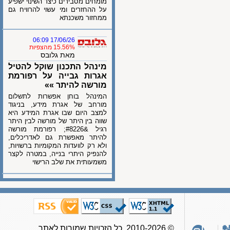
מומחים מסבירים כיצד השינוי ישפיע
על ההחזרים ומי עשוי להרוויח גם
ממחזור משכנתא
17/06/26 06:09
15.56% מהצפיות
מאת גלובס
מינהל התכנון שוקל להטיל
אגרות גבייה על רפורמת
מורשה להיתר »»
המינהל בוחן אפשרות לתשלום
מורחב של אגרת מידע, בניגוד
למצב היום שבו אגרת המידע היא
שווה בין היתר של מורשה לבין היתר
רגיל &#8226; רפורמת מורשה
להיתר מאפשרת גם לאדריכלים,
ולא רק לוועדות המקומיות ברשויות,
להנפיק היתרי בנייה, במטרה לקצר
משמעותית את שלב הרישוי
© 2010-2026, כל הזכויות שמורות לאתר