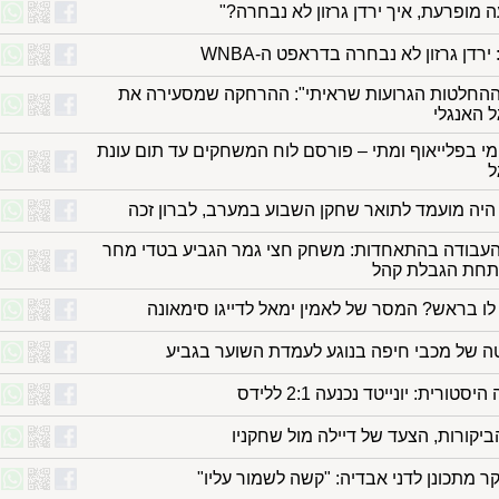
 מופרעת, איך ירדן גרזון לא נבחרה?"
ירדן גרזון לא נבחרה בדראפט ה-WNBA
החלטות הגרועות שראיתי": ההרחקה שמסעירה את
ל האנגלי
 מי בפלייאוף ומתי – פורסם לוח המשחקים עד תום עונת
ל
היה מועמד לתואר שחקן השבוע במערב, לברון זכה
עבודה בהתאחדות: משחק חצי גמר הגביע בטדי מחר
תחת הגבלת קהל
ו בראש? המסר של לאמין ימאל לדייגו סימאונה
 של מכבי חיפה בנוגע לעמדת השוער בגביע
טורית: יונייטד נכנעה 2:1 ללידס
יקורות, הצעד של דיילה מול שחקניו
וקר מתכונן לדני אבדיה: "קשה לשמור עליו"