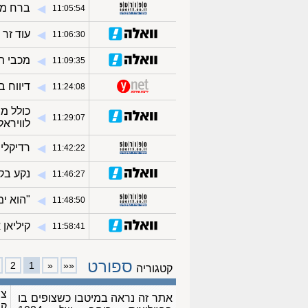
ברח מה
◀︎
11:05:54
עוד זר 
◀︎
11:06:30
מכבי ת
◀︎
11:09:35
דיווח ב
◀︎
11:24:08
כולל מ
◀︎
11:29:07
לוויראל
רדיקלי:
◀︎
11:42:22
נקע בק
◀︎
11:46:27
"הוא י
◀︎
11:48:50
קיליאן
◀︎
11:58:41
ספורט
2
1
«
««
קטגוריה
צו
אתר זה נראה במיטבו כשצופים בו
ק