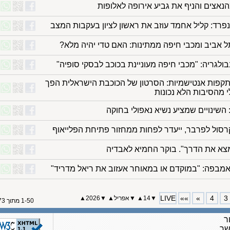
נאצים והניף את גביע אירופה לאלופות
נפרד: קליל אחמד עוזב את ראשון לציון בעקבות המצב
ל אביב ומכבי חיפה ממתינות: האם טדי יהיה מלא?
בולגריה: "מכבי חיפה מעוניינת בכוכב לבסקי סופיה"
תקפות אנטישמיות: הסרטון של הכוכבת הישראלית הפך
י מהסיבות הלא נכונות
 השינויים שמציע נשיא נאפולי בחוקה
רסול לפרבר, ייעדר לפחות ממחזור פתיחת הפלייאוף
מצא את הדרך". בוקר החמיא לאבדיה
 אמבפה: "במוקדם או במאוחר אעזוב את ריאל מדריד"
LIVE
»»
»
4
3
▼
14
▲
▼
אפריל
▲
▼
2026▲
1-50 מתוך 173
ר
שר