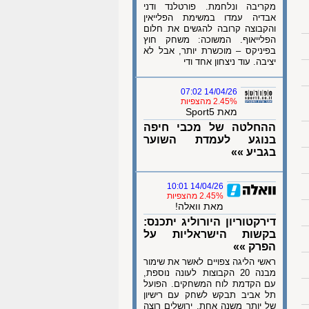
מקריבה ונלחמת. פורטלנד ודני
אבדיה עמדו במשימת הפלייאין
והקבוצה קרובה להגשים את חלום
הפלייאוף. המשוכה: משחק חוץ
בפיניקס – מוכשרת יותר, אבל לא
יציבה. עוד ניצחון אחד ודי
14/04/26 07:02
2.45% מהצפיות
מאת Sport5
ההחלטה של מכבי חיפה
בנוגע לעמדת השוער
בגביע »»
14/04/26 10:01
2.45% מהצפיות
מאת וואלה!
דירקטוריון היורוליג יתכנס:
בקשות הישראליות על
הפרק »»
ראשי הליגה צפויים לאשר את שימור
מבנה 20 הקבוצות לעונה נוספת,
עם הקדמת לוח המשחקים. הפועל
תל אביב תבקש לשחק עם רישיון
של יותר משנה אחת, ירושלים רוצה