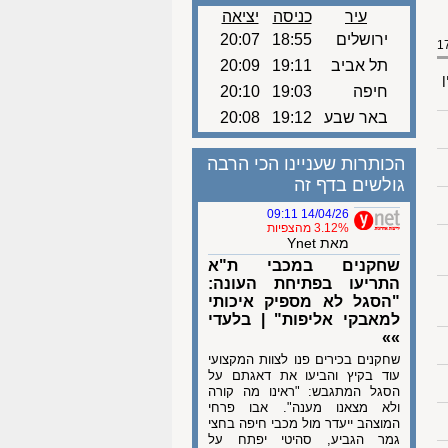
עיר
כניסה
יציאה
ירושלים
18:55
20:07
תל אביב
19:11
20:09
ן
חיפה
19:03
20:10
באר שבע
19:12
20:08
הכותרות שעניינו הכי הרבה
גולשים בדף זה
14/04/26 09:11
3.12% מהצפיות
מאת Ynet
שחקנים במכבי ת"א
התריעו בפתיחת העונה:
"הסגל לא מספיק איכותי
למאבקי אליפות" | בלעדי
»»
שחקנים בכירים פנו לצוות המקצועי
עוד בקיץ והביעו את דאגתם על
הסגל המתגבש: "ראינו מה קורה
ולא מצאנו מענה". אבו פרחי
המוצהב ייעדר מול מכבי חיפה בחצי
גמר הגביע, סהיטי יפתח על