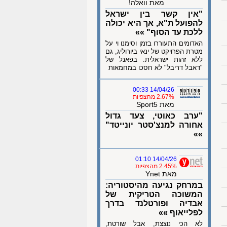
מאת וואלה!
"אין קשר בין ישראל
להפועל ת"א, אך היא יכולה
ללכת עד הסוף" »»
האדומים התעוררו בזמן וסימנו וי על
מטרת הפרויקט של ינאי ביורוליג, גם
ללא זהות ישראלית. בפאנל של
"דאבל דריבל" לא חסכו במחמאות
14/04/26 00:33
2.67% מהצפיות
מאת Sport5
"ערב כאוטי, צעד גדול
אחורה למנצ'סטר יונייטד"
»»
14/04/26 01:10
2.45% מהצפיות
מאת Ynet
במרחק נגיעה מהיסטוריה:
המשוכה הטריקית של
אבדיה ופורטלנד בדרך
לפלייאוף »»
לא הכי נוצצת, אבל שורטת,