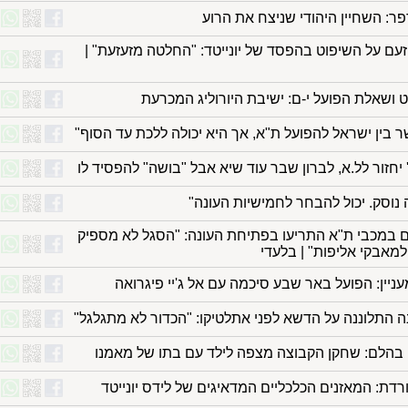
ר: השחיין היהודי שניצח את הרוע
זעם על השיפוט בהפסד של יונייטד: "החלטה מזעזעת" |
 ושאלת הפועל י-ם: ישיבת היורוליג המכרעת
ר בין ישראל להפועל ת"א, אך היא יכולה ללכת עד הסוף"
' יחזור לל.א, לברון שבר עוד שיא אבל "בושה" להפסיד לו
נוסק. יכול להבחר לחמישיות העונה"
 במכבי ת"א התריעו בפתיחת העונה: "הסגל לא מספיק
למאבקי אליפות" | בלעדי
עניין: הפועל באר שבע סיכמה עם אל ג'יי פיגרואה
ה התלוננה על הדשא לפני אתלטיקו: "הכדור לא מתגלגל"
 בהלם: שחקן הקבוצה מצפה לילד עם בתו של מאמנו
ורדת: המאזנים הכלכליים המדאיגים של לידס יונייטד