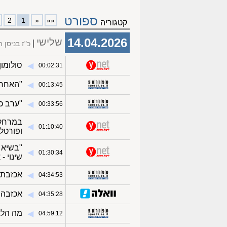
ספורט
2
1
«
««
קטגוריה
14.04.2026
שלישי
כ"ז בניסן 
סולומון ח
◀︎
00:02:31
"האחר?"
◀︎
00:13:45
"ערב כא
◀︎
00:33:56
במרחק 
◀︎
01:10:40
ופורטל
"בשיא 
◀︎
01:30:34
שינוי -
אכזבת ע
◀︎
04:34:53
אכזבה ג
◀︎
04:35:28
מה הלאה
◀︎
04:59:12