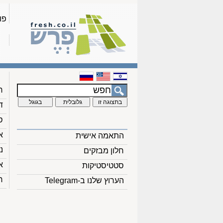
פו
ח
ד
ס
א
התאמה אישית
נ
חלון מבזקים
א
סטטיסטיקות
ח
הערוץ שלנו ב-Telegram