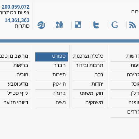
200,059,072
רום
צפיות בכותרות
14,361,363
כותרות
דשות
כלכלה וצרכנות
ספורט
מחשבים וטכנ'
עות
תרבות ובידור
חברה
בריאות
ביבה
רכב
תיירות
הורים
וכל
יהדות
היי-טק
מדע וטבע
דל"ן
חוק ומשפט
ברנז'ה
לייף סטייל
ופנה
משחקים
נשים
דיווחי תנועה
רדים