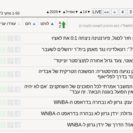
LIVE
»»
»
4
3
▼
14
▲
▼
אפריל
▲
▼
2026▲
1-50 מתוך 173
▲︎
לוהט
▲︎
חם
▲︎
עוררו עניי
התשפ"ו
(יום הזיכרון לשואה ולגבורה)
זר לסגל, פיורנטינה ניצחה 0:1 את לאציו
: רונאלדיניו נגד מאמן בית"ר ירושלים לשעבר
וטי, צעד גדול אחורה למנצ'סטר יונייטד"
נגיעה מהיסטוריה: המשוכה הטריקית של אבדיה
נד בדרך לפלייאוף
המשבר אמרתי לכל הסוכנים של השחקנים: 'אם לא יהיה
 אין הפועל בעונה הבאה'. זה עבד"
נק: גרזון לא נבחרה בדראפט ה-WNBA
דולה: ירדן גרזון לא נבחרה בדראפט ה-WNBA
? הדרך של ירדן גרזון ל-WNBA