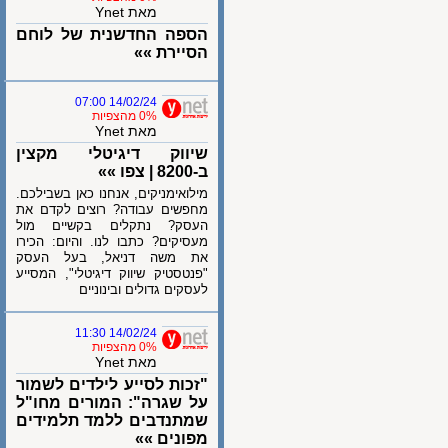
מאת Ynet
הספה החדשנית של לוחם
הסיירת »»
14/02/24 07:00
0% מהצפיות
מאת Ynet
שיווק דיגיטלי מקצין
ב-8200 | צפו »»
מילואימניקים, אנחנו כאן בשבילכם.
מחפשים עבודה? רוצים לקדם את
העסק? נתקלים בקשיים מול
מעסיקים? כתבו לנו. והיום: הכירו
את משה דניאל, בעל העסק
"פנטסטיק שיווק דיגיטלי", המסייע
לעסקים גדולים ובינוניים
14/02/24 11:30
0% מהצפיות
מאת Ynet
"זכות לסייע לילדים לשמור
על שגרה": המורים מחו"ל
שמתנדבים ללמד תלמידים
מפונים »»