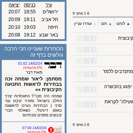
עיר
כניסה
יציאה
ירושלים
18:55
20:07
1-6 מתוך 6
תל אביב
19:11
20:09
לוהט
▲︎
חם
▲︎
עוררו עניין
חיפה
19:03
20:10
באר שבע
19:12
20:08
צית
הכותרות שעניינו הכי הרבה
גולשים בדף זה
14/02/24 01:02
0% מהצפיות
נדבים ללמד
מאת דבר
מסתמן: ליאור שמחה זכה
בבחירות לראשות התנועה
יפגע בהכשרה
הקיבוצית »»
שמחה היה מנכ"ל התאחדות יצרני
החלב בישראל ומזכיר קיבוץ נצר
יה מועילה" לקראת
סרני | הבחירות נערכו לראשונה
באופן דיגיטלי, כשאלפי חברי
קיבוצים מפונים מבתיהם
1-6 מתוך 6
14/02/24 07:00
0% מהצפיות