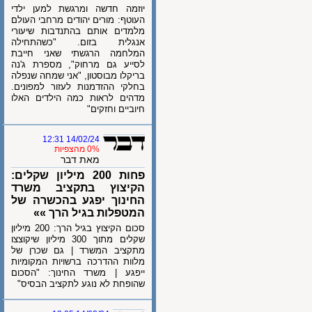
יוזמה חדשה ומרגשת למען ילדי
העוטף: מורים יהודים מרחבי העולם
מלמדים אותם בהתנדבות שיעורי
אנגלית בזום. "כשהתחילה
המלחמה הרגשתי שאני חייבת
לסייע גם מרחוק", מספרת ג'נה
בריקלו מבוסטון, "אני שמחה שנפלה
בחלקי ההזדמנות לעזור למפונים.
מדהים לראות כמה הילדים האלו
חיוביים וחזקים"
14/02/24 12:31
0% מהצפיות
מאת דבר
פחות 200 מיליון שקלים:
הקיצוץ בתקציב משרד
החינוך יפגע בהכשרה של
המטפלות בגיל הרך »»
סכום הקיצוץ בגיל הרך: 200 מיליון
שקלים מתוך 300 מיליון שיקוצצו
מתקציב המשרד | גם שכרן של
מלוות ההדרכה ברשויות המקומיות
ייפגע | משרד החינוך: "הסכום
שהופחת לא נוגע לתקציב הבסיס"