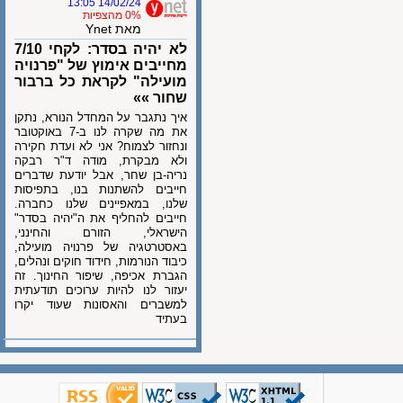
14/02/24 13:05
0% מהצפיות
מאת Ynet
לא יהיה בסדר: לקחי 7/10
מחייבים אימוץ של "פרנויה
מועילה" לקראת כל ברבור
שחור »»
איך נתגבר על המחדל הנורא, נתקן
את מה שקרה לנו ב-7 באוקטובר
ונחזור לצמוח? אני לא ועדת חקירה
ולא מבקרת, מודה ד"ר רבקה
נריה-בן שחר, אבל יודעת שדברים
חייבים להשתנות בנו, בתפיסות
שלנו, במאפיינים שלנו כחברה.
חייבים להחליף את ה"יהיה בסדר"
הישראלי, הזורם והחינני,
באסטרטגיה של פרנויה מועילה,
כיבוד הנורמות, חידוד חוקים ונהלים,
הגברת אכיפה, שיפור החינוך. זה
יעזור לנו להיות ערוכים תודעתית
למשברים והאסונות שעוד יקרו
בעתיד