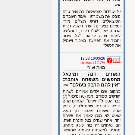
»»
40 עובדות סוציאליות במועצה טרם
קיבלו את משכורתן | איגוד העובדים
הסוציאליים דורש תשלום מיידי
ומאיים בצעדים | ועדה חשפה גביית
ארנונה של 0.4% בלבד, וממליצה
למנות ועדה קרואה: "כל עיכוב
יחמיר את הפגיעה בציבור ויעמיק
את הכשל"
16/03/26 12:03
12.7% מהצפיות
מאת Ynet
האחים דנה ומיכאל
מחפשים משפחה אוהבת:
"אין להם הרבה בעולם" »»
במקום שבו ילדים אמורים לשהות
חודשים ספורים, דנה (6) ומיכאל (7)
כבר הפכו ל"וותיקים". שנתיים שהם
צופים בחברים שמתחלפים, בזמן
שהם נשארים מאחור רק בגלל
שאיש לא מוכן לאמץ את שניהם
יחד. אחרי שגדלו בצל הזנחה קשה,
הם נאחזים זה בזה כעוגן אחרון,
מחכים למשפחת האומנה שתעצור
את שעון החול ותעניק להם בית