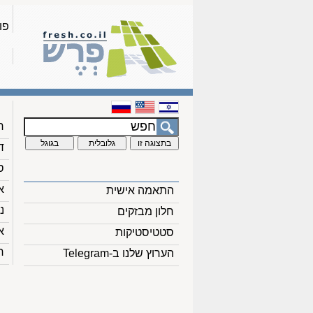
פו
ח
ד
ס
א
התאמה אישית
נ
חלון מבזקים
א
סטטיסטיקות
ח
הערוץ שלנו ב-Telegram