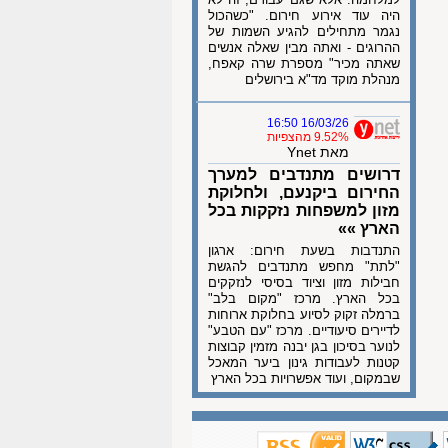
היה עוד אירוע חירום. "כשהכול
נגמר מתחילים להגיע השמות של
ההרוגים - ואתה מבין שאלה אנשים
שאתה מכיר" מספרת שרה קאפח,
מנהלת מוקד מד"א בירושלים
16/03/26 16:50
9.52% מהצפיות
מאת Ynet
דרושים מתנדבים למערך
החירום ביקנעם, ולחלוקת
מזון למשפחות נזקקות בכל
הארץ »»
התנדבות בשעת חירום: ארגון
"לתת" מחפש מתנדבים להגשת
חבילות מזון וציוד בסיסי לנזקקים
בכל הארץ. מרכז "מקום בלב"
ברמלה זקוק לסיוע בחלוקת ארוחות
לדיירים סיעודיים. מרכז "עם הטבע"
לנוער בסיכון בגן יבנה מזמין קבוצות
קטנות לעבודות גינון ביער המאכל
שבמקום, ועוד אפשרויות בכל הארץ