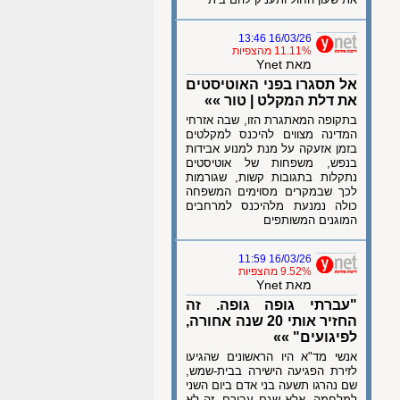
16/03/26 13:46
11.11% מהצפיות
מאת Ynet
אל תסגרו בפני האוטיסטים
את דלת המקלט | טור »»
בתקופה המאתגרת הזו, שבה אזרחי
המדינה מצווים להיכנס למקלטים
בזמן אזעקה על מנת למנוע אבידות
בנפש, משפחות של אוטיסטים
נתקלות בתגובות קשות, שגורמות
לכך שבמקרים מסוימים המשפחה
כולה נמנעת מלהיכנס למרחבים
המוגנים המשותפים
16/03/26 11:59
9.52% מהצפיות
מאת Ynet
"עברתי גופה גופה. זה
החזיר אותי 20 שנה אחורה,
לפיגועים" »»
אנשי מד"א היו הראשונים שהגיעו
לזירת הפגיעה הישירה בבית-שמש,
שם נהרגו תשעה בני אדם ביום השני
למלחמה. אלא שגם עבורם, זה לא