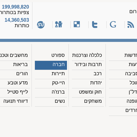
199,998,820
רום
צפיות בכותרות
14,360,503
כותרות
דשות
כלכלה וצרכנות
ספורט
מחשבים וטכנ'
עות
תרבות ובידור
חברה
בריאות
ביבה
רכב
תיירות
הורים
וכל
יהדות
היי-טק
מדע וטבע
דל"ן
חוק ומשפט
ברנז'ה
לייף סטייל
ופנה
משחקים
נשים
דיווחי תנועה
רדים