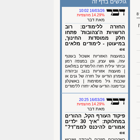
גולשים בדף זה
16/03/26 10:02
14.29% מהצפיות
מאת דבר
ן
החזרה ללימודים: רוב
הרשויות ה'צהובות' פתחו
חלק ממוסדות החינוך,
במיעוטן - לימודים מלאים
»»
במועצות האזוריות אשכול בעוטף
עזה, גוש עציון, וכן במצפה רמון
וביתר עילית חזרו הלימודים במלואם
| מועצות אזוריות בנגב וביהודה
ושומרון הודיעו על חזרה של גנים או
שכבות גיל מסוימות | באשקלון
ובדימונה הודיעו שלא יחזרו ללימודים
16/03/26 20:25
14.29% מהצפיות
מאת דבר
פיקוד העורף הקל, ההורים
במחלוקת: "איך 30 ילדים
אמורים להיכנס לממ"ד?"
»»
כשההורים חוזרים לעבודה ושיבוש