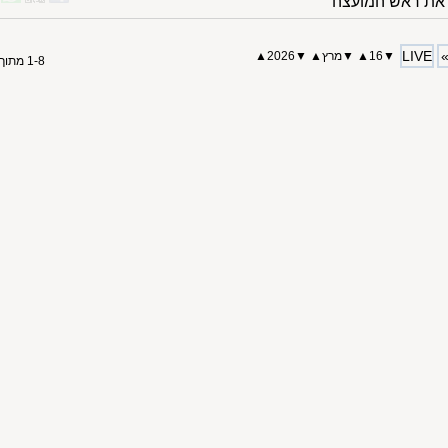
את ראש המועצה
LIVE
▼
16
▲
▼
מרץ
▲
▼
2026▲
1-8 מתוך 8