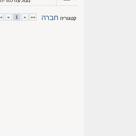
ממליצה להדיח 
חברה
»»
»
1
«
««
קטגוריה