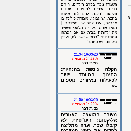
השגרה ניכר בקרב הילדים, הורים
רבים מצפים לפתיחת מוסדות
הלימוד: "הכנתי להם לונה פארק
בחצר, יש גבול", אומרת פולינה בן
אברהם, אם לחמישה משדרות |
מאיה פורמן מקריית מלאכי תשאיר
את ילדותיה בבית גם אם ייפתחו
המסגרות: "ברור שקשה לנו, ועדיין
ביטחונן חשוב יותר"
16/03/26 21:34
14.29% מהצפיות
מאת דבר
הקלה נוספת בהנחיות:
החינוך המיוחד ישוב
לפעילות באזורים נוספים
»»
16/03/26 21:50
14.29% מהצפיות
מאת דבר
משבר במועצה האזורית
אל-קסום: העו"סיות לא
קיבלו שכר, ועדה ממליצה
להדיח את ראש המועצה