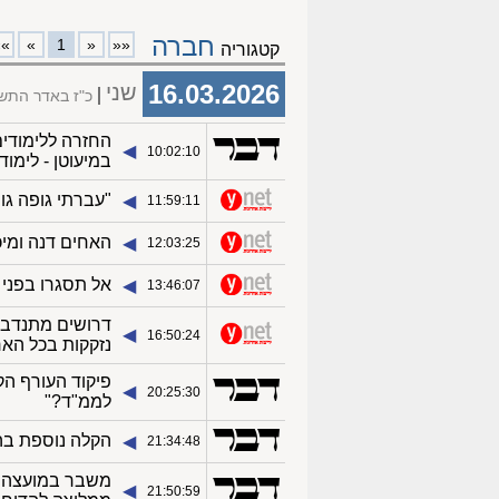
חברה
»»
»
1
«
««
קטגוריה
16.03.2026
שני
כ"ז באדר התש
החזרה ללימודים
◀︎
10:02:10
במיעוטן - לימוד
"עברתי גופה גופה. זה החזי
◀︎
11:59:11
האחים דנה ומי
◀︎
12:03:25
אל תסגרו בפני 
◀︎
13:46:07
דרושים מתנדבי
◀︎
16:50:24
נזקקות בכל האר
◀︎
20:25:30
לממ"ד?"
הקלה נוספת בהנ
◀︎
21:34:48
משבר במועצה הא
◀︎
21:50:59