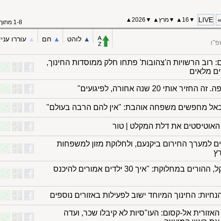
LIVE
▼
16
▲
▼
מרץ
▲
▼
2026▲
1-8 מתוך 8
▲︎
לוהט
▲︎
חם
▲︎
עוררו עניי
פ"ו
: רוב הרשויות ה'צהובות' פתחו חלק ממוסדות החינוך,
ים מלאים
ר אותי 20 שנה אחורה, לפיגועים"
כאל מחפשים משפחה אוהבת: "אין להם הרבה בעולם"
האוטיסטים את דלת המקלט | טור
ם למערך החירום ביקנעם, ולחלוקת מזון למשפחות
ץ
פיקוד העורף הקל, ההורים במחלוקת: "איך 30 ילדים אמורים להיכנס
חיות: החינוך המיוחד ישוב לפעילות באזורים נוספים
זורית אל-קסום: העו"סיות לא קיבלו שכר, ועדה