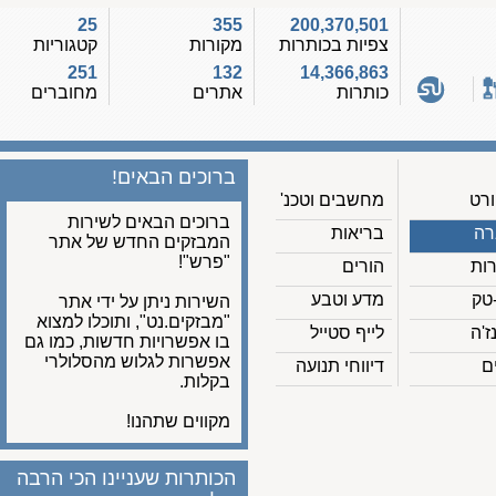
25
355
200,370,501
צפיות בכותרות
מקורות
קטגוריות
251
132
14,366,863
כותרות
אתרים
מחוברים
ברוכים הבאים!
מחשבים וטכנ'
ברוכים הבאים לשירות
בריאות
המבזקים החדש של אתר
"פרש"!
הורים
מדע וטבע
השירות ניתן על ידי אתר
"מבזקים.נט", ותוכלו למצוא
לייף סטייל
בו אפשרויות חדשות, כמו גם
אפשרות לגלוש מהסלולרי
דיווחי תנועה
בקלות.
מקווים שתהנו!
הכותרות שעניינו הכי הרבה