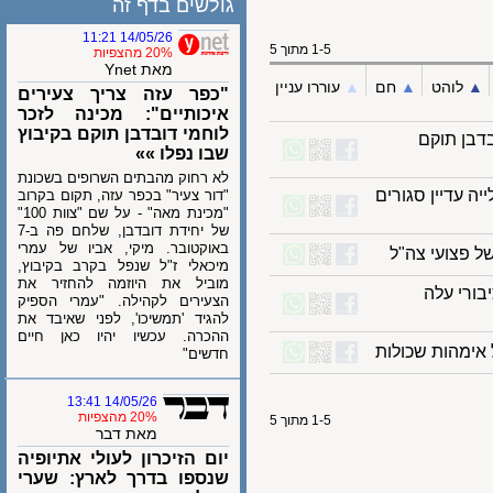
גולשים בדף זה
14/05/26 11:21
1-5 מתוך 5
20% מהצפיות
מאת Ynet
לוהט
▲︎
חם
▲︎
עוררו עניין
"כפר עזה צריך צעירים
איכותיים": מכינה לזכר
לוחמי דובדבן תוקם בקיבוץ
ן תוקם
שבו נפלו »»
לא רחוק מהבתים השרופים בשכונת
עדיין סגורים
"דור צעיר" בכפר עזה, תקום בקרוב
"מכינת מאה" - על שם "צוות 100"
של יחידת דובדבן, שלחם פה ב-7
באוקטובר. מיקי, אביו של עמרי
צועי צה"ל
מיכאלי ז"ל שנפל בקרב בקיבוץ,
מוביל את היוזמה להחזיר את
רי עלה
הצעירים לקהילה. "עמרי הספיק
להגיד 'תמשיכו', לפני שאיבד את
ההכרה. עכשיו יהיו כאן חיים
מהות שכולות
חדשים"
14/05/26 13:41
20% מהצפיות
1-5 מתוך 5
מאת דבר
יום הזיכרון לעולי אתיופיה
שנספו בדרך לארץ: שערי