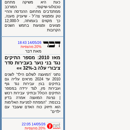
כעת היא משיקה מתחם
טכנולוגי-שיקומי, המורכב
ממתנדבים מתחום ההנדסה וההיי
טק ומפצועי צה"ל - שיעניק מענה,
כך מקווים בעמותה, ל-12,000
פצועים ופצועות בחמש השנים
הקרובות
14/05/26 18:43
20% מהצפיות
מאת דבר
מאז 2010: מספר התיקים
נגד בני נוער בעבירות סדר
ציבורי עלה ב-32% »»
נתוני 'המועצה לשלום הילד' לשנים
2010 עד 2024 מראים עלייה גם
בתיקים בגין עבירות נגד גוף
ועבירות מין, לצד ירידה במספר
התיקים הכולל ובתיקי עבירות רכוש
| נציגת המועצה אמרה בדיון
בכנסת: "המפתח למניעת האלימות
הוא חיזוק כוח האדם שעובד עם
ילדים"
14/05/26 22:05
20% מהצפיות