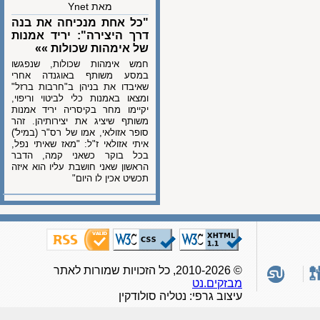
מאת Ynet
"כל אחת מנכיחה את בנה
דרך היצירה": יריד אמנות
של אימהות שכולות »»
חמש אימהות שכולות, שנפגשו
במסע משותף באוגנדה אחרי
שאיבדו את בניהן ב"חרבות ברזל"
ומצאו באמנות כלי לביטוי וריפוי,
יקיימו מחר בקיסריה יריד אמנות
משותף שיציג את יצירותיהן. זהר
סופר אזולאי, אמו של רס"ר (במיל')
איתי אזולאי ז"ל: "מאז שאיתי נפל,
בכל בוקר כשאני קמה, הדבר
הראשון שאני חושבת עליו הוא איזה
תכשיט אכין לו היום"
© 2010-2026, כל הזכויות שמורות לאתר
מבזקים.נט
עיצוב גרפי: נטליה סולודקין