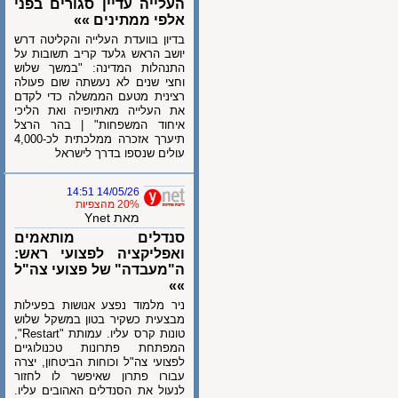
העלייה עדיין סגורים בפני
אלפי ממתינים »»
בדיון בוועדת העלייה והקליטה דרש
יושב הראש גלעד קריב תשובות על
התנהלות המדינה: "במשך שלוש
וחצי שנים לא נעשתה שום פעולה
רצינית מטעם הממשלה כדי לקדם
את העלייה מאתיופיה ואת הליכי
איחוד המשפחות" | בהר הרצל
תיערך אזכרה ממלכתית לכ-4,000
עולים שנספו בדרך לישראל
14/05/26 14:51
20% מהצפיות
מאת Ynet
סנדלים מותאמים
ואפליקציה לפצועי ראש:
ה"מעבדה" של פצועי צה"ל
»»
ניר מלמוד נפצע אנושות בפעילות
מבצעית כשקיר בטון במשקל שלוש
טונות קרס עליו. עמותת "Restart",
המפתחת פתרונות טכנולוגיים
לפצועי צה"ל וכוחות הביטחון, יצרה
עבורו פתרון שאיפשר לו לחזור
לנעול את הסנדלים האהובים עליו.