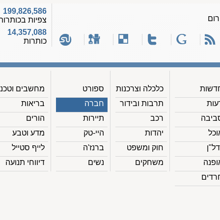
199,826,586
רום
צפיות בכותרות
14,357,088
כותרות
דשות
כלכלה וצרכנות
ספורט
מחשבים וטכנ'
עות
תרבות ובידור
חברה
בריאות
ביבה
רכב
תיירות
הורים
וכל
יהדות
היי-טק
מדע וטבע
דל"ן
חוק ומשפט
ברנז'ה
לייף סטייל
ופנה
משחקים
נשים
דיווחי תנועה
רדים