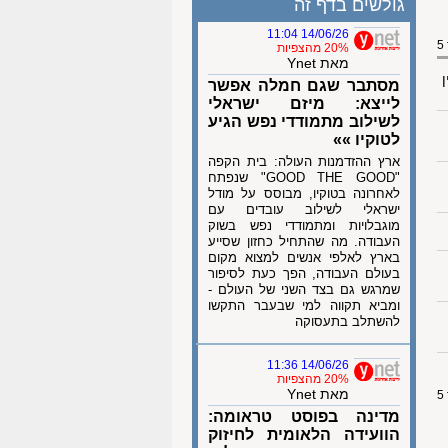
גולשים בדף זה
14/06/26 11:04
20% מהצפיות
מאת Ynet
ן
מסתבר שגם חמלה אפשר
לייצא: מיזם ישראלי
לשילוב מתמודדי נפש הגיע
לטוקיו »»
ארץ ההזדמנות העולה: בית הקפה
"GOOD THE GOOD" שנפתח
לאחרונה בטוקיו, מבוסס על מודל
ישראלי לשילוב עובדים עם
מוגבלויות ומתמודדי נפש בשוק
העבודה. מה שהתחיל כחזון שסייע
בארץ לאלפי אנשים למצוא מקום
בעולם העבודה, הפך כעת לסיפור
שמרגש גם בצד השני של העולם -
ומביא תקווה למי שבעבר התקשו
להשתלב בתעסוקה
14/06/26 11:36
20% מהצפיות
מאת Ynet
מדינה בפוסט טראומה:
הוועידה הלאומית לחיזוק