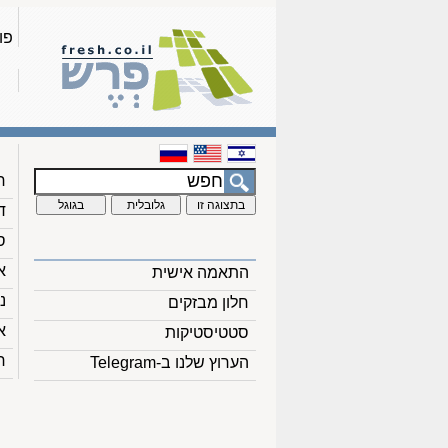
פו
ח
ד
ס
א
התאמה אישית
נ
חלון מבזקים
א
סטטיסטיקות
ח
הערוץ שלנו ב-Telegram