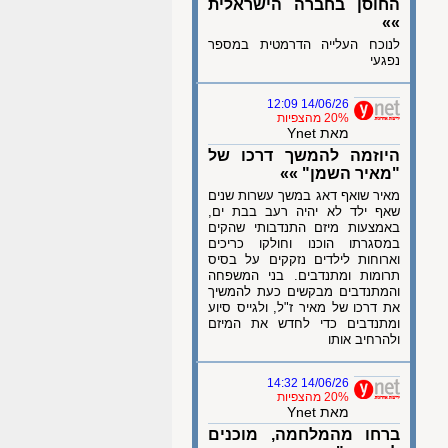
החוסן בחברה הישראלית
»»
לנוכח העלייה הדרמטית במספר
נפגעי
14/06/26 12:09
20% מהצפיות
מאת Ynet
היוזמה להמשך דרכו של
"מאיר השמן" »»
מאיר שואף דאג במשך עשרות שנים
שאף ילד לא יהיה רעב בבת ים,
באמצעות מיזם התנדבותי שהקים
במסגרתו הוכנו וחולקו כריכים
וארוחות לילדים נזקקים על בסיס
תרומות ומתנדבים. בני המשפחה
והמתנדבים מבקשים כעת להמשיך
את דרכו של מאיר ז"ל, ולגייס סיוע
ומתנדבים כדי לחדש את המיזם
ולהרחיב אותו
14/06/26 14:32
20% מהצפיות
מאת Ynet
ברחו מהמלחמה, מוכנים