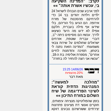
לקרב: "המדינה השקיעה
בי, עכשיו אשרת אותה" »»
לפני ארבע שנים הובהלו לישראל 24
ילדים וילדות יהודים בני 14 כדי
להרחיקם מהסכנות של מזרח
אירופה. הם הגיעו בלי הוריהם, בלי
שידעו אף מילה בעברית, חלקם
אפילו לא ידעו מה היעד כשיצאו
לדרך. עכשיו הם מסיימים כיתה י"ב,
דוברי עברית שוטפת, אזרחים
ישראלים שחולמים על שירות צבאי
משמעותי. "המדינה הזאת נתנה לי
ביטחון, תמיכה והזדמנות לחיים
אחרים", מספרת אוליסיה בת ה-18,
"עכשיו אני רוצה להחזיר לה בחזרה"
14/06/26 15:25
20% מהצפיות
מאת דבר
"מהלכה למעשה":
המנהיגות הדתית קוראת
לשינוי הפרדיגמה של שיח
השלום במזרח התיכון »»
בזמן שהפוליטיקה מנציחה עימותים,
חוקרים ואנשי דת מציעים פתרונות
יצירתיים ששורשיהם נובעים דווקא