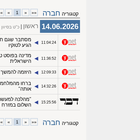
חברה
»»
»
1
«
««
קטגוריה
14.06.2026
ראשון
כ"ט בסיוון
מסתבר שגם חמל
◀︎
11:04:24
הגיע לטוקיו
מדינה בפוסט טר
◀︎
11:36:52
הישראלית
היוזמה להמשך 
◀︎
12:09:33
ברחו מהמלחמה,
◀︎
14:32:26
אותה"
"מהלכה למעשה"
◀︎
15:25:56
השלום במזרח ה
חברה
»»
»
1
«
««
קטגוריה