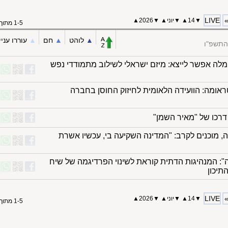
LIVE
▼
14
▲
▼
יוני
▲
▼
2026▲
1-5 מתוך 5
▲︎
לוהט
▲︎
חם
▲︎
עוררו עניי
 התשפ"ו
ה אפשר לייצא: מיזם ישראלי לשילוב מתמודדי נפש
אומה: הוועידה הלאומית לחיזוק החוסן בחברה
דרכו של "מאיר השמן"
 מוכנים לקרב: "המדינה השקיעה בי, עכשיו אשרת
: המנהיגות הדתית קוראת לשינוי הפרדיגמה של שיח
תיכון
LIVE
▼
14
▲
▼
יוני
▲
▼
2026▲
1-5 מתוך 5