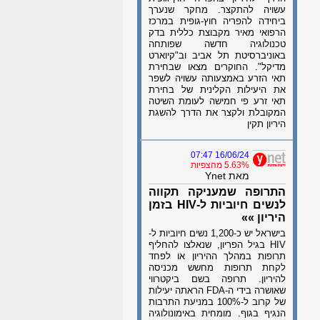
עשויה להתקצר. מחקר שנערך
ביחידה להפריה חוץ-גופית במרכז
הרפואי מאיר מקבוצת כללית בדק
טכנולוגיה חדשה שפותחה
באוניברסיטת תל אביב וב"קיוארט
מדיקל". החוקרים מצאו שבחירת
תאי הזרע באמצעותה עשויה לשפר
את היעילות הקלינית של בחירת
תאי זרע פי חמישה לעומת השיטה
המקובלת ולקצר את הדרך להשגת
היריון תקין
16/06/24 07:47
5.63% מהצפיות
מאת Ynet
התרופה שמעניקה תקווה
לנשים חיוביות ל-HIV בזמן
היריון »»
בישראל יש כ-1,200 נשים חיוביות ל-
HIV בגיל הפריון, שנאלצו להחליף
תרופות במהלך ההיריון או לפחד
לקחת תרופות מחשש מכניסה
להיריון. תרופה בשם ביקטרווי
שאושרה בידי ה-FDA הראתה יעילות
של קרוב ל-100% במניעת התרבות
הנגיף בגוף. מומחית באימונולוגיה