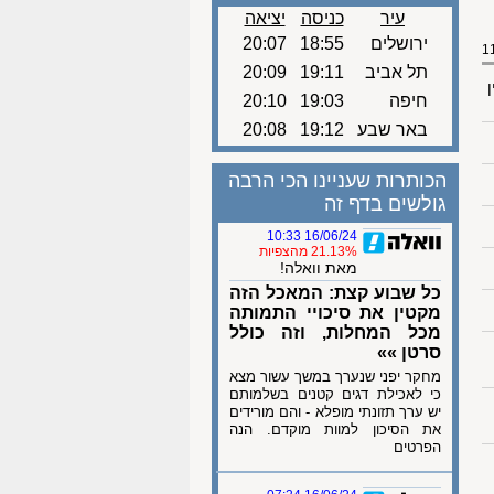
עיר
כניסה
יציאה
ירושלים
18:55
20:07
תל אביב
19:11
20:09
ן
חיפה
19:03
20:10
באר שבע
19:12
20:08
הכותרות שעניינו הכי הרבה
גולשים בדף זה
16/06/24 10:33
21.13% מהצפיות
מאת וואלה!
כל שבוע קצת: המאכל הזה
מקטין את סיכויי התמותה
מכל המחלות, וזה כולל
סרטן »»
מחקר יפני שנערך במשך עשור מצא
כי לאכילת דגים קטנים בשלמותם
יש ערך תזונתי מופלא - והם מורידים
את הסיכון למוות מוקדם. הנה
הפרטים