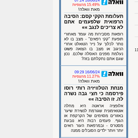
16/06/24 07:24
15.49% מהצפיות
מאת וואלה!
תעלומת הקקי קסם: הסיבה
הרפואית שלפעמים אתם
לא צריכים לנגב »»
רופאות מסבירות מה עומד מאחורי
תופעת "קקי רפאים" - מצב בו לא
נותר לכלוך על נייר הטואלט אחרי
הניגוב או מצב בו הצואה פשוט
נעלמת מפנים האסלה שלכם. נכון
שגם אתם נתקלתם בזה?
16/06/24 09:29
11.27% מהצפיות
מאת וואלה!
מנחת הטלוויזיה רותי רוסו
פירסמה כי חצי גבה נשרה
לה. זו הסיבה »»
אלופציה אראטה היא מחלה
אוטואימונית שגורמת לנשירת שיער
באזורים מסוימים של הקרקפת או
הגוף. פעמים רבות היא נובעת
מסטרס - ובמרפאות העור רואים
יותר ויותר ילדים הסובלים ממנה