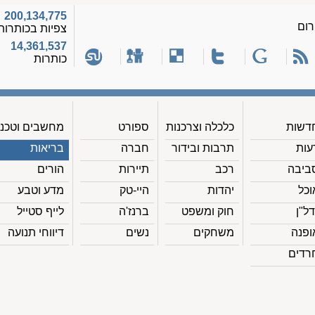
200,134,775
רום
צפיות בכותרות
14,361,537
כותרות
דשות
כלכלה וצרכנות
ספורט
מחשבים וטכנ'
עות
תרבות ובידור
חברה
בריאות
ביבה
רכב
תיירות
הורים
וכל
יהדות
היי-טק
מדע וטבע
דל"ן
חוק ומשפט
ברנז'ה
לייף סטייל
ופנה
משחקים
נשים
דיווחי תנועה
רדים