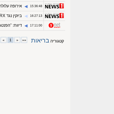
אירופה עלול
◀︎
15:36:48
ביוקין נגד BLRX: תובעת 23.9 מ"ש על תרופה למטופלי כימותרפיה
◀︎
16:27:13
דיווח: "הפנטגו
◀︎
17:11:00
בריאות
»
1
«
««
קטגוריה