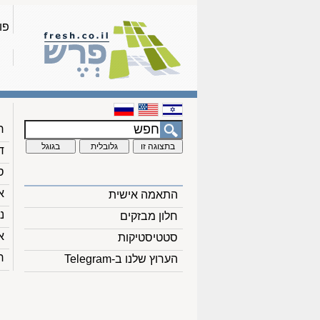
פו
ח
ד
ס
א
התאמה אישית
נ
חלון מבזקים
א
סטטיסטיקות
ח
הערוץ שלנו ב-Telegram