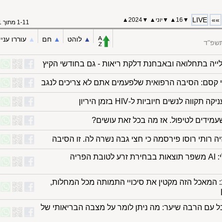
LIVE
»»
▼
16
▲
▼
יוני
▲
▼
2024
▲
1-11 מתוך 11
▲︎
לוהט
▲︎
חם
▲︎
עוררו עניי
תשפ"ד
עלייה בתחלואה ובאבחנת דלקת ריאות - גם בחודשי הקיץ
 קסם: הסיבה הרפואית שלפעמים אתם לא צריכים לנגב
ווה לנשים חיוביות ל-HIV בזמן היריון
שעמידים לטיפול. אז מה בכל זאת עושים?
ה רותי רוסו פירסמה כי חצי גבה נשרה לה. זו הסיבה
מחקר ישראלי: AI משפר תוצאות בבחירת זרע לטובת הפריה
 המאכל הזה מקטין את סיכויי התמותה מכל המחלות,
ל עם הרבה שיער: מה ניתן לומר על מצבה הבריאותי של