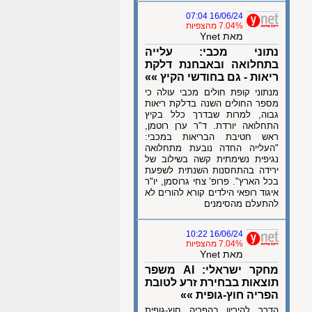
16/06/24 07:04
7.04% מהצפיות
מאת Ynet
נתוני מכבי: עלייה
בתחלואה ובאבחנת דלקת
ריאות - גם בחודשי הקיץ »»
מנתוני קופת חולים מכבי עולה כי
מספר החולים השנה בדלקת ריאות
גבוה, למרות שבדרך כלל בקיץ
התחלואה יורדת. ד"ר ערן רוטמן,
ראש חטיבת הבריאות במכבי:
"העלייה החדה נובעת מתחלואה
נגיפית נשימתית קשה בשילוב של
ירידה בהתחסנות השנתית לשפעת
בכל הארץ". פרופ’ צחי גרוסמן, יו"ר
איגוד רופאי הילדים קורא להורים לא
להתעלם מהסימנים
16/06/24 10:22
7.04% מהצפיות
מאת Ynet
מחקר ישראלי: AI משפר
תוצאות בבחירת זרע לטובת
הפריה חוץ-גופית »»
הדרך להיריון בהפריה חוץ-גופית