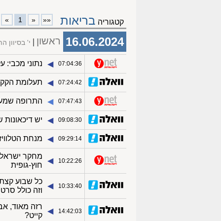
בריאות
»
1
«
««
קטגוריה
16.06.2024
ראשון
י' בסיוון ה
נתוני מכבי: 
◀︎
07:04:36
תעלומת הקקי
◀︎
07:24:42
התרופה שמעניקה תק
◀︎
07:47:43
יש דיכאונות 
◀︎
09:08:30
מנחת הטלוויזי
◀︎
09:29:14
◀︎
10:22:26
חוץ-גופית
כל שבוע קצת:
◀︎
10:33:40
וזה כולל סרטן
רזה מאוד, אב
◀︎
14:42:03
קייט?