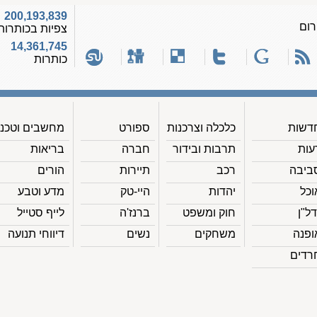
200,193,839
רום
צפיות בכותרות
14,361,745
כותרות
דשות
כלכלה וצרכנות
ספורט
מחשבים וטכנ'
עות
תרבות ובידור
חברה
בריאות
ביבה
רכב
תיירות
הורים
וכל
יהדות
היי-טק
מדע וטבע
דל"ן
חוק ומשפט
ברנז'ה
לייף סטייל
ופנה
משחקים
נשים
דיווחי תנועה
רדים