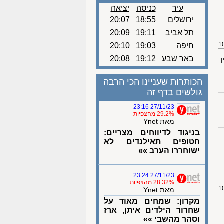
עיר
כניסה
יציאה
ירושלים
18:55
20:07
תל אביב
19:11
20:09
חיפה
19:03
20:10
באר שבע
19:12
20:08
ן
הכותרות שעניינו הכי הרבה
גולשים בדף זה
27/11/23 23:16
29.2% מהצפיות
מאת Ynet
בניגוד לדיווחים מצריים:
חטופים תאילנדים לא
ישוחררו הערב »»
27/11/23 23:24
28.32% מהצפיות
מאת Ynet
מקרון: שמחים מאוד על
שחרור הילדים איתן, ארז
וסהר מהשבי »»