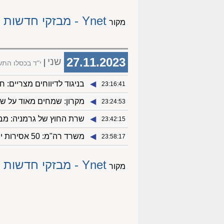
Ynet - מבזקי חדשות
מקור
27.11.2023
שני
י"ד בכסלו הת
◀︎
בניגוד לדיווחים מצריים: 
23:16:41
◀︎
מקרון: שמחים מאוד על שח
23:24:53
◀︎
שרת החוץ של גרמניה: מבר
23:42:15
◀︎
משרד רה"מ: 50 אסירות יוכללו ברשימת האסירים האפשריים לשחרור
23:58:17
Ynet - מבזקי חדשות
מקור