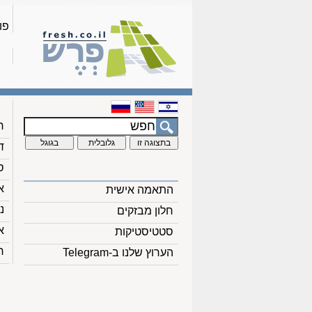
פו
ח
ד
ס
א
התאמה אישית
נ
חלון מבזקים
א
סטטיסטיקות
ח
הערוץ שלנו ב-Telegram