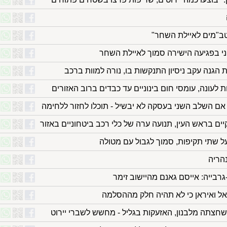
כטב"מים לאיילת השחר"
נוני בפגיעה הישירה סמוך לאיילת השחר
 הגנה עקב ניסיון התנקשות בו, נורה למוות ברכב
 לעונה, עומסי חום בינוניים עד כבדים ברוב האזורים
 אם השלב השני בעסקה לא יבשיל - תוכלו לחזור ללחימה
יים בראש העין, תנועה ערה של כלי רכב ביטחוניים באזור
 על שתי תקיפות, סמוך לגבול עם מטולה
הריה
בייה: אייסם גאנם מהיישוב זימר
ראל ואיראן כי לא תהיה חלק מההסלמה
שחצתה מלבנון, האזעקות בגליל - מחשש לשברי יירוט