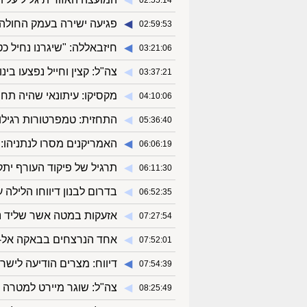
02:55:14
◀︎
פגיעה ישירה בעמק החולה
02:59:53
◀︎
חיזבאללה: "שיגרנו נחיל 
03:21:06
◀︎
צה"ל: קצין וחייל נפצעו בי
03:37:21
◀︎
מקסיקו: עיתונאי שהיה תחת
04:10:06
◀︎
התחזית: טמפרטורות רגילות
05:36:40
◀︎
האמריקנים מסרו לנתניהו:
06:06:19
◀︎
תרגיל של פיקוד העורף יתק
06:11:30
◀︎
בדרום לבנון דיווחו הלילה
06:52:35
◀︎
אזעקות במטה אשר שליד נ
07:27:54
◀︎
אחד הנרצחים בבאקה אל-גר
07:52:01
◀︎
דיווח: מצרים הודיעה ליש
07:54:39
◀︎
צה"ל: שוגר מיירט למטרה 
08:25:49