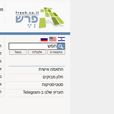
פו
ח
ד
ס
א
התאמה אישית
נ
חלון מבזקים
א
סטטיסטיקות
ח
הערוץ שלנו ב-Telegram