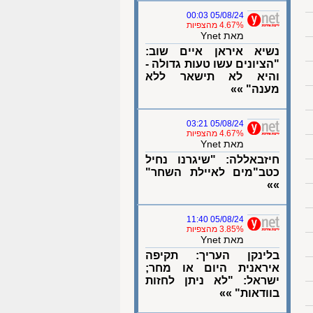
05/08/24 00:03
4.67% מהצפיות
מאת Ynet
נשיא איראן איים שוב:
"הציונים עשו טעות גדולה -
והיא לא תישאר ללא
מענה" »»
05/08/24 03:21
4.67% מהצפיות
מאת Ynet
חיזבאללה: "שיגרנו נחיל
כטב"מים לאיילת השחר"
»»
05/08/24 11:40
3.85% מהצפיות
מאת Ynet
בלינקן העריך: תקיפה
איראנית היום או מחר;
ישראל: "לא ניתן לחזות
בוודאות" »»