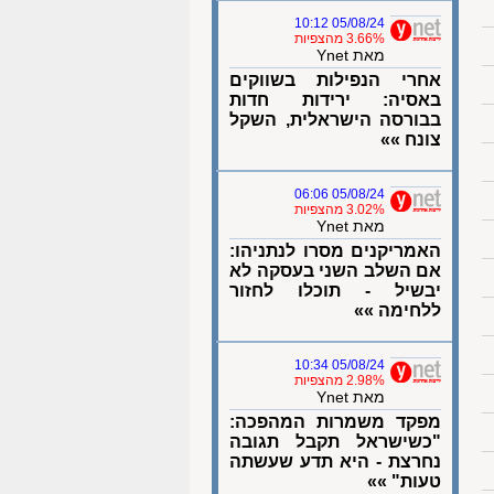
05/08/24 10:12
3.66% מהצפיות
מאת Ynet
אחרי הנפילות בשווקים
באסיה: ירידות חדות
בבורסה הישראלית, השקל
צונח »»
05/08/24 06:06
3.02% מהצפיות
מאת Ynet
האמריקנים מסרו לנתניהו:
אם השלב השני בעסקה לא
יבשיל - תוכלו לחזור
ללחימה »»
05/08/24 10:34
2.98% מהצפיות
מאת Ynet
מפקד משמרות המהפכה:
"כשישראל תקבל תגובה
נחרצת - היא תדע שעשתה
טעות" »»