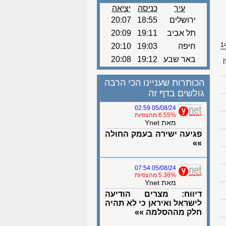
עיר
כניסה
יציאה
ירושלים
18:55
20:07
תל אביב
19:11
20:09
חיפה
19:03
20:10
באר שבע
19:12
20:08
ן
הכותרות שעניינו הכי הרבה
גולשים בדף זה
05/08/24 02:59
6.55% מהצפיות
מאת Ynet
פגיעה ישירה בעמק החולה
»»
05/08/24 07:54
5.36% מהצפיות
מאת Ynet
דיווח: מצרים הודיעה
לישראל ואיראן כי לא תהיה
חלק מההסלמה »»