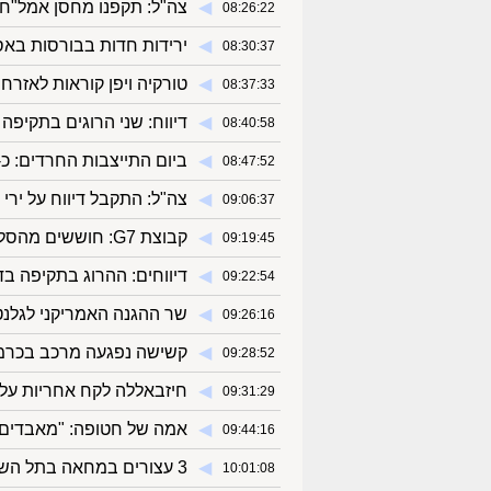
◀︎
צה"ל: תקפנו מחסן אמל"ח 
08:26:22
◀︎
ירידות חדות בבורסות באסיה
08:30:37
◀︎
טורקיה ויפן קוראות לאזרחי
08:37:33
◀︎
דיווח: שני הרוגים בתקיפה 
08:40:58
◀︎
ביום התייצבות החרדים: כ-300 מפגינים בבקו"ם, עימותים עם שוטרים במקו
08:47:52
◀︎
צה"ל: התקבל דיווח על ירי 
09:06:37
◀︎
קבוצת G7: חוששים מהסלמה רחבה, די למעגל האלימות ההרסני
09:19:45
◀︎
דיווחים: ההרוג בתקיפה ב
09:22:54
◀︎
שר ההגנה האמריקני לגלנט:
09:26:16
◀︎
קשישה נפגעה מרכב בכרמ
09:28:52
◀︎
חיזבאללה לקח אחריות על ש
09:31:29
◀︎
אמה של חטופה: "מאבדים את
09:44:16
◀︎
3 עצורים במחאה בתל השומר: "שיהיה פה בית קברות, העיקר שלא יתגייסו"
10:01:08