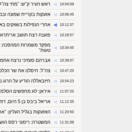
◀︎
ראש העיר ק"ש: "מתי צה"ל
10:04:09
◀︎
אזעקות בקריית שמונה ובמ
10:06:45
◀︎
אחרי הנפילות בשווקים בא
10:12:37
◀︎
פוענח רצח תושב אריתראה בתל
10:28:57
מפקד משמרות המהפכה: "
◀︎
10:34:45
טעות"
◀︎
אברהם סומיכי נרצח אתמול 
10:39:07
◀︎
צה"ל: חיסלנו את שר הכל
10:47:20
◀︎
חיזבאללה הודיע על הרוג נוסף משורותי
10:54:23
◀︎
איראן: לא מחפשים הסלמה
11:07:20
◀︎
אריאל ביבס בן 5 היום, דודתו קראה לרה"מ: "הגורל שלהם בידיים שלך"
11:12:35
◀︎
האזעקות בגליל העליון: "אר
11:20:50
◀︎
המשטרה: רימוני רסס הושלכ
11:31:08