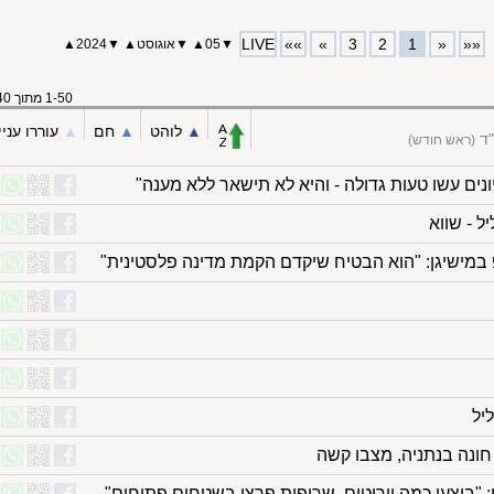
LIVE
»»
»
3
2
1
«
««
▼
05
▲
▼
אוגוסט
▲
▼
2024
▲
1-50 מתוך 140
▲︎
לוהט
▲︎
חם
▲︎
עוררו עניי
"ד
(ראש חודש)
ונים עשו טעות גדולה - והיא לא תישאר ללא מענה"
 - שווא
במישיגן: "הוא הבטיח שיקדם הקמת מדינה פלסטינית"
יל
חונה בנתניה, מצבו קשה
ן: "בוצעו כמה יירוטים, שריפות פרצו בשטחים פתוחים"