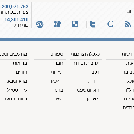
200,071,763
רום
צפיות בכותרות
14,361,416
כותרות
דשות
כלכלה וצרכנות
ספורט
מחשבים וטכנ'
עות
תרבות ובידור
חברה
בריאות
ביבה
רכב
תיירות
הורים
וכל
יהדות
היי-טק
מדע וטבע
דל"ן
חוק ומשפט
ברנז'ה
לייף סטייל
ופנה
משחקים
נשים
דיווחי תנועה
רדים