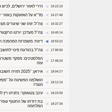
◀︎
הירי לאזור ירושלים, לכיש
16:22:10
◀︎
מד"א על האזעקות באזור ירו
16:27:46
◀︎
צה"ל: זוהו שני שיגורים מצפ
16:32:27
◀︎
צה"ל מעדכן: יורטו הרקטות
16:40:14
◀︎
דיווח: משמרות המהפכה תכ
16:53:22
◀︎
צה"ל בהודעת פינוי לתושבי
17:06:50
הפלסטינים: מפקד משטרת
◀︎
17:49:24
עזה
◀︎
איראן: "2025 תהיה חשובה לנושא הגרעין"
18:04:27
◀︎
18:12:14
נעצרו
◀︎
עינב צנגאוקר: נתניהו רץ 
18:23:50
בת דודתו של החטוף עופר 
◀︎
18:27:34
המלחמה