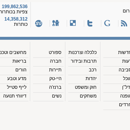
199,862,536
רום
צפיות בכותרות
14,358,312
כותרות
דשות
כלכלה וצרכנות
ספורט
מחשבים וטכנ'
עות
תרבות ובידור
חברה
בריאות
ביבה
רכב
תיירות
הורים
וכל
יהדות
היי-טק
מדע וטבע
דל"ן
חוק ומשפט
ברנז'ה
לייף סטייל
ופנה
משחקים
נשים
דיווחי תנועה
רדים