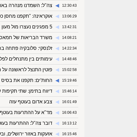
◀︎
צה"ל: השמדנו מנהרה באורך 100 מטרים שהובילה למפקדה של חיזבאללה
12:30:43
◀︎
אוקראינה: "תקפנו מחסן כ
13:06:29
◀︎
5 מפגינים נעצרו מול מעון נתניהו בי-ם, ושוחררו בתנאים מגבילים
13:42:31
◀︎
משרד הבריאות של חמאס: 48 פלסטינים נהרגו ביממה האחרונה ברצועת 
14:08:21
◀︎
זלנסקי: סלובקיה פתחה בחז
14:22:34
◀︎
עימותים בין מתנחלים לפל
14:48:46
◀︎
פוטין התנצל לראשונה על 
15:02:58
◀︎
החות'ים: תקפנו את בסיס "
15:19:46
◀︎
דיווח בתימן: שתי תקיפות 
15:46:14
◀︎
צבע אדום בעוטף עזה
16:01:49
◀︎
מד"א על ההתרעות בעוטף: "
16:06:43
◀︎
דובר צה"ל: ההתרעות בעוט
16:13:12
◀︎
אזעקות באזור ירושלים, וב
16:15:46