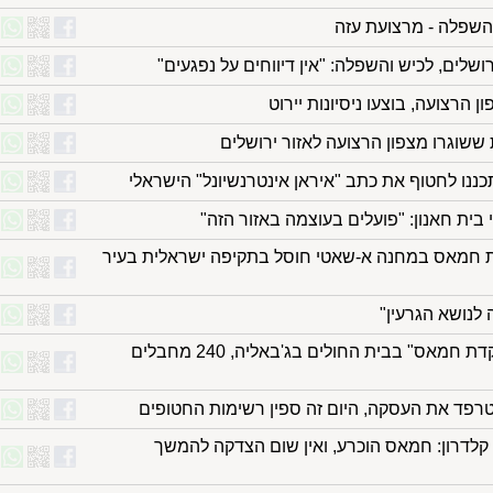
 והשפלה - מרצועת עזה
שלים, לכיש והשפלה: "אין דיווחים על נפגעים"
ון הרצועה, בוצעו ניסיונות יירוט
 ששוגרו מצפון הרצועה לאזור ירושלים
ננו לחטוף את כתב "איראן אינטרנשיונל" הישראלי
 בית חאנון: "פועלים בעוצמה באזור הזה"
 חמאס במחנה א-שאטי חוסל בתקיפה ישראלית בעיר
הושלמה הפשיטה על "מפקדת חמאס" בבית החולים בג'באליה, 240 מחבלים
לטרפד את העסקה, היום זה ספין רשימות החטופים
קלדרון: חמאס הוכרע, ואין שום הצדקה להמשך