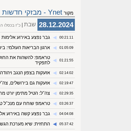
Ynet - מבזקי חדשות
מקור
28.12.2024
שבת
כ"ז בכסלו 
◀︎
גבר נפצע באירוע אלימות 
00:21:11
◀︎
ארגון הבריאות העולמי: ב
01:05:09
טראמפ: להשהות את החוק 
◀︎
01:21:55
לתפקיד
◀︎
אזעקות בצפון הנגב ויהודה
02:14:02
◀︎
אזעקות גם בירושלים, צה"ל
02:19:47
◀︎
צה"ל: הטיל מתימן יורט מ
02:29:35
◀︎
טראמפ שוחח עם מנכ"ל טי
03:26:37
◀︎
גבר נפצע קשה באירוע אלי
04:04:08
◀︎
התחזית: שיא מערכת הגשם
05:37:42