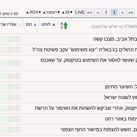
LIVE
»»
»
2
1
«
««
▼
28
▲
▼
דצמבר
▲
▼
2024
▲
1-50 מתוך 70
▲︎
לוהט
▲︎
חם
▲︎
עוררו עניי
התשפ"ה
(נר שלישי של חנוכה)
בתל אביב, מצבו קשה
ית החולים בג'באליה "יצא משימוש" עקב פשיטת צה"ל
שעשוי לאסור את השימוש בטיקטוק, עד שאכנס
: השיגור מתימן
חוץ לשטח ישראל
קטוק, אחרי שביקש להשהות את האיסור על הרשת
מות באזור רהט
, חשש להצפות במישור החוף הצפוני