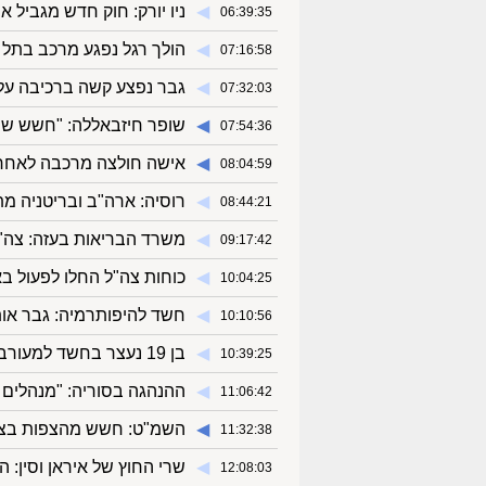
◀︎
ניו יורק: חוק חדש מגביל את שימוש הממשל ב
06:39:35
◀︎
הולך רגל נפגע מרכב בתל 
07:16:58
◀︎
גבר נפצע קשה ברכיבה על 
07:32:03
◀︎
שופר חיזבאללה: "חשש שה
07:54:36
◀︎
אישה חולצה מרכבה לאחר 
08:04:59
◀︎
רוסיה: ארה"ב ובריטניה מת
08:44:21
◀︎
משרד הבריאות בעזה: צה"ל
09:17:42
◀︎
כוחות צה"ל החלו לפעול בא
10:04:25
◀︎
חשד להיפותרמיה: גבר או
10:10:56
◀︎
בן 19 נעצר בחשד למעורבות ברצח בלוד
10:39:25
◀︎
ההנהגה בסוריה: "מנהלים
11:06:42
◀︎
השמ"ט: חשש מהצפות בצפון
11:32:38
◀︎
שרי החוץ של איראן וסין: 
12:08:03