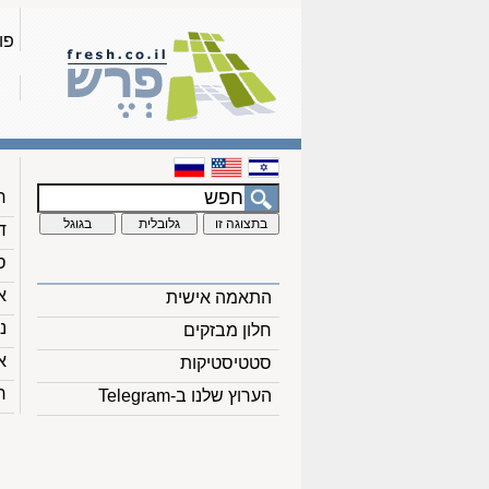
פו
ח
ד
ס
א
התאמה אישית
נ
חלון מבזקים
א
סטטיסטיקות
ח
הערוץ שלנו ב-Telegram