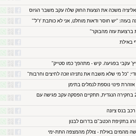
ליציה משכה את הצעות החוק שלה עקב משבר הגיוס
בעזה: "יש חוסר ודאות מוחלט, אני לא כותבת 'ז"ל'"
 באילת
יץ' עקבי בפגיעה. קיש - מתהפך כמו סטייק"
י: "כל מי שלא משבח את נתניהו זוכה לחיצים וחרבות"
זהרת פינוי נוספת לנמלים בתימן
עדות נתניהו: החל היום ה-2 בחקירה הנגדית, תתקיים הפסקה עקב פגישה עם
רכב בנס ציונה
הרג בתקיפת הכטב"ם בדרום לבנון
שה מהמים באילת - צוללן מהמצפה התת-ימי