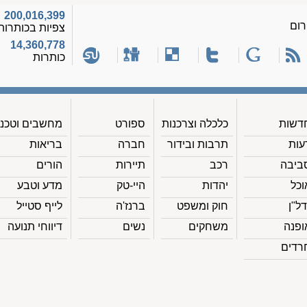
200,016,399
רום
צפיות בכותרות
14,360,778
כותרות
דשות
כלכלה וצרכנות
ספורט
מחשבים וטכנ'
עות
תרבות ובידור
חברה
בריאות
ביבה
רכב
תיירות
הורים
וכל
יהדות
היי-טק
מדע וטבע
דל"ן
חוק ומשפט
ברנז'ה
לייף סטייל
ופנה
משחקים
נשים
דיווחי תנועה
רדים