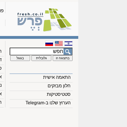
פו
ח
ד
ס
א
התאמה אישית
נ
חלון מבזקים
א
סטטיסטיקות
ח
הערוץ שלנו ב-Telegram