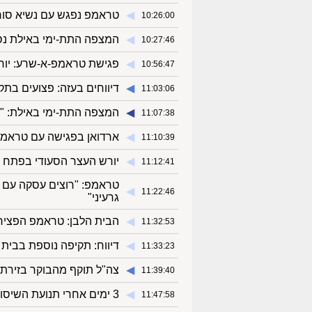
◀︎
טראמפ נפגש עם נשיא סור
10:26:00
◀︎
המצפה התת-ימי באילת נסג
10:27:46
◀︎
פגישת טראמפ-א-שרע: יורש
10:56:47
◀︎
דיווחים בעזה: פצועים בת
11:03:06
◀︎
המצפה התת-ימי באילת: "הת
11:07:38
◀︎
ארדואן בפגישה עם טראמפ 
11:10:39
◀︎
יורש העצר הסעודי בפתח 
11:12:41
טראמפ: "רוצים עסקה עם א
◀︎
11:22:46
גרעיני"
◀︎
הבית הלבן: טראמפ הפציר
11:32:53
◀︎
דיווח: תקיפה נוספת בבית 
11:33:23
◀︎
צה"ל תוקף מהבוקר בזירת נ
11:39:40
◀︎
3 ימים אחרי תנועת השיסוף לחברי משלחת האירוויזיון בבאזל: "לא היו אף מעצרים"
11:47:58