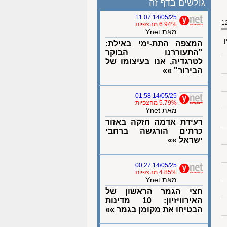
גולשים בדף זה
14/05/25 11:07
6.94% מהצפיות
מאת Ynet
ן
המצפה התת-ימי באילת:
"התעוררנו הבוקר
לטרגדיה, אנו בעיצומו של
הבירור" »»
14/05/25 01:58
5.79% מהצפיות
מאת Ynet
רעידת אדמה חזקה באזור
כרתים הורגשה ברחבי
ישראל »»
14/05/25 00:27
4.85% מהצפיות
מאת Ynet
חצי הגמר הראשון של
האירוויזיון: 10 מדינות
הבטיחו את מקומן בגמר »»