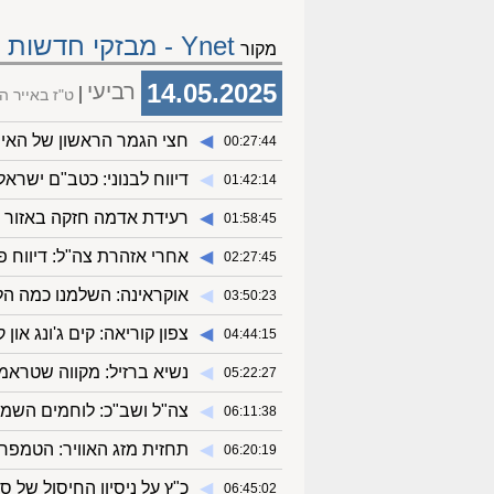
Ynet - מבזקי חדשות
מקור
14.05.2025
רביעי
ט"ז באייר 
◀︎
חצי הגמר הראשון של האירוויזיון: 10 מדינות הבטיחו א
00:27:44
◀︎
דיווח לבנוני: כטב"ם ישרא
01:42:14
◀︎
רעידת אדמה חזקה באזור 
01:58:45
◀︎
אחרי אזהרת צה"ל: דיווח פ
02:27:45
◀︎
אוקראינה: השלמנו כמה הל
03:50:23
◀︎
צפון קוריאה: קים ג'ונג א
04:44:15
◀︎
נשיא ברזיל: מקווה שטראמ
05:22:27
◀︎
צה"ל ושב"כ: לוחמים השמידו מעבדה ע
06:11:38
◀︎
תחזית מזג האוויר: הטמפרטו
06:20:19
◀︎
כ"ץ על ניסיון החיסול של ס
06:45:02