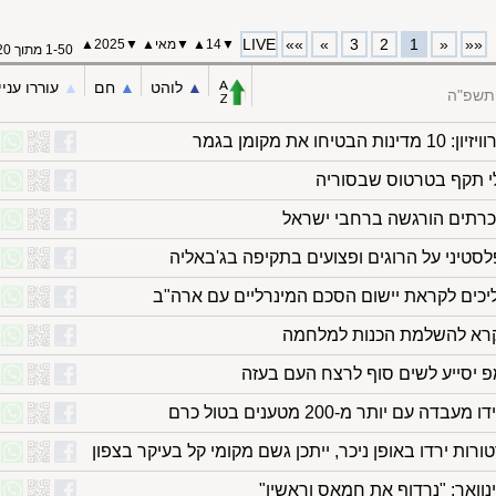
LIVE
»»
»
3
2
1
«
««
▼
14
▲
▼
מאי
▲
▼
2025
▲
1-50 מתוך 120
▲︎
לוהט
▲︎
חם
▲︎
עוררו עניי
התשפ"ה
ת מקומן בגמר
לי תקף בטרטוס שבסוריה
כרתים הורגשה ברחבי ישראל
לסטיני על הרוגים ופצועים בתקיפה בג'באליה
יכים לקראת יישום הסכם המינרליים עם ארה"ב
ון קרא להשלמת הכנות למלחמה
פ יסייע לשים סוף לרצח העם בעזה
ם יותר מ-200 מטענים בטול כרם
רות ירדו באופן ניכר, ייתכן גשם מקומי קל בעיקר בצפון
ינוואר: "נרדוף את חמאס וראשיו"