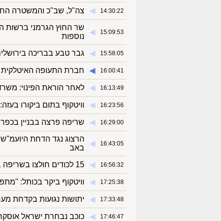
◀︎
צה"ל, שב"כ והמשטרה החרימו כ-30 אמצעי לחימה 
14:30:22
שר החוץ הגרמני ברשות הפ
◀︎
15:09:53
נוספות
◀︎
גבר טבע בבריכה בירושלי
15:58:05
◀︎
חברת התעופה האיטלקית ITA: כל הטיסות לישראל מבוטלות עד 1 באוקטובר
16:00:41
◀︎
לאחר הוראת הפינוי: משרד
16:13:49
◀︎
וויטקוף בתום ביקורו בעז
16:23:56
◀︎
שריפה פרצה בבניין בכפר 
16:29:00
הרצוג נגד הדחת היועמ"שי
◀︎
16:43:05
באב
◀︎
15 לכודים חולצו בשריפה בכפר קאסם
16:56:32
◀︎
וויטקוף ביקר בכותל: "מת
17:25:38
◀︎
יתושות נגועות בקדחת מער
17:33:48
◀︎
כוכב נבחרת ישראל אוסקר
17:46:47