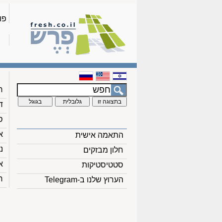
פו
ח
ד
ס
א
התאמה אישית
נ
חלון מבזקים
א
סטטיסטיקות
ח
הערוץ שלנו ב-Telegram