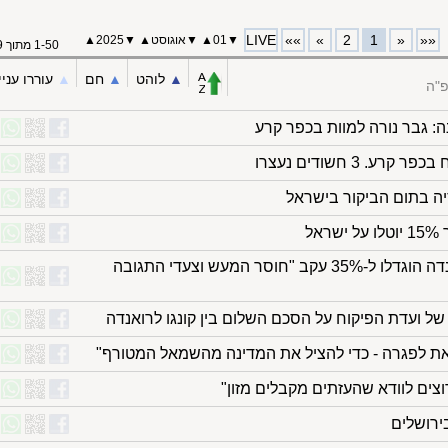
LIVE
»»
»
2
1
«
««
▼
01
▲
▼
אוגוסט
▲
▼
2025
▲
1-50 מתוך 69
▲︎
לוהט
▲︎
חם
▲︎
עוררו עניי
פ"ה
 3 חשודים נעצרו
יה בתום הביקור בישראל
אל
הבית הלבן: המכסים על קנדה הוגדלו ל-35% עקב "חוסר המעש וצעדי התגובה
 ועדת הפיקוח על הסכם השלום בין קונגו לרואנדה
ת לפגרה - כדי להציל את המדינה מהשמאל המטורף"
ירושלים