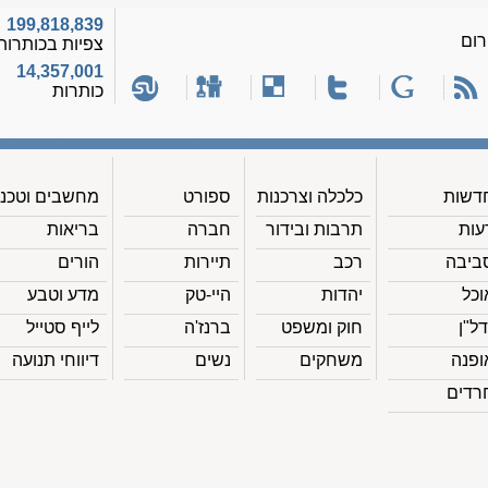
199,818,839
רום
צפיות בכותרות
14,357,001
כותרות
דשות
כלכלה וצרכנות
ספורט
מחשבים וטכנ'
עות
תרבות ובידור
חברה
בריאות
ביבה
רכב
תיירות
הורים
וכל
יהדות
היי-טק
מדע וטבע
דל"ן
חוק ומשפט
ברנז'ה
לייף סטייל
ופנה
משחקים
נשים
דיווחי תנועה
רדים