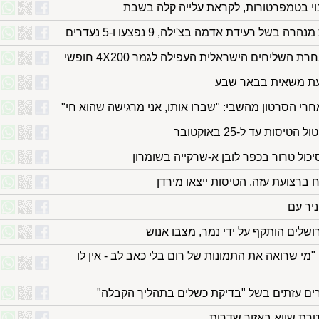
נוי בטמפרטורות, לקראת עלייה קלה בשבת
של רעידת אדמה בצ'ילה, 9 נפצעו ו-5 נעדרים
השליחים הישראלית העפילה לגמר 4X200 חופשי
עת משאית בבאר שבע
רי הסרטון מהשבי: "שברו אותו, אני מרגישה שהוא חי"
סות עד ל-25 באוקטובר
יכול טרור בכפר לובן א-שרקייה בשומרון
יר עם
רושלים הותקף על ידי נמר, מצבו אנוש
מי שרואה את התמונות של רום בלי כאב לב - אין לו
ם עזתים בשל "בדיקת כשלים בתהליך הקבלה"
טרת שווא באזור שדרות