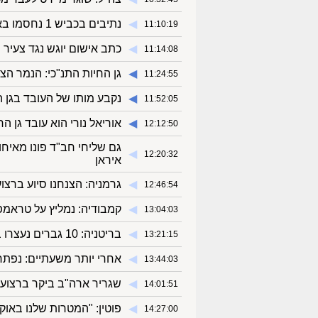
◀︎
נתיבים בכביש 1 נחסמו באזור מחלף ענבה בשל "פגם בגשר"
11:10:19
◀︎
כתב אישום יוגש נגד צעיר
11:14:08
◀︎
גן החיות התנ"כי: הנמר הצ
11:24:55
◀︎
נקבע מותו של העובד בגן ה
11:52:05
◀︎
אוריאל נורי הוא עובד גן 
12:12:50
גם שליחי חב"ד פונו מאיח
◀︎
12:20:32
איראן
◀︎
גרמניה: הצנחנו סיוע ברצו
12:46:54
◀︎
קמבודיה: נמליץ על טראמפ
13:04:03
◀︎
בריטניה: 10 גברים נעצרו בחשד לעבירות מין "מאורגנות" נגד נערים בשנות ה-90
13:21:15
◀︎
אחרי יותר משעתיים: נפתחו כלל הנ
13:44:03
◀︎
שגריר ארה"ב ביקר ברצועת 
14:01:51
◀︎
פוטין: "המטרות שלנו באוק
14:27:00