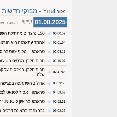
Ynet - מבזקי חדשות
מקור
01.08.2025
שישי
ז' באב התש
◀︎
150 נרצחים מתחילת השנה: גבר נורה למוות בכפר קרע
00:00:59
◀︎
אחמד עתאמנה הוא הנרצח בכפר קרע.
01:01:04
◀︎
טראמפ: וויטקוף יטוס לרוס
02:04:11
◀︎
הבית הלבן: מכסים בשיעור 15% יוטלו על ישר
02:19:07
◀︎
02:41:45
שלה"
◀︎
ארה"ב השתתפה בפגישה של
03:59:53
◀︎
טראמפ: "אסור לסנאט לצא
04:59:58
◀︎
טראמפ בריאיון ל-NBC: "רוצים לוודא שהעזתים מקבלים מזון"
05:52:33
◀︎
גבר נהרג בתאונת דרכים ב
06:02:26