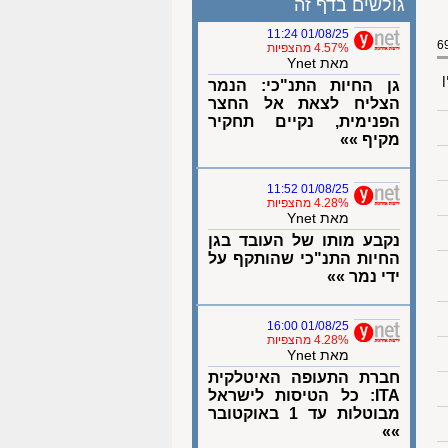
גולשים בדף זה
01/08/25 11:24
4.57% מהצפיות
מאת Ynet
ן
גן החיות התנ"כי: הנמר
הצליח לצאת אל החצר
הפנימית, נקיים תחקיר
מקיף »»
01/08/25 11:52
4.28% מהצפיות
מאת Ynet
נקבע מותו של העובד בגן
החיות התנ"כי שהותקף על
ידי נמר »»
01/08/25 16:00
4.28% מהצפיות
מאת Ynet
חברת התעופה האיטלקית
ITA: כל הטיסות לישראל
מבוטלות עד 1 באוקטובר
»»