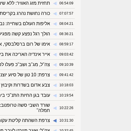
◀︎
תחזית מזג האוויר: ללא שי
06:54:09
◀︎
כורה נחושת נהרג בקריסת מנהרה ב
07:07:57
◀︎
אליפות העולם בשחייה: נבחרת 
08:04:21
◀︎
הולך רגל נפצע קשה מפגי
08:36:21
◀︎
אימו של רום ברסלבסקי, אח
08:59:17
◀︎
אייר אינדיה האריכה את ביטול הטי
09:03:42
◀︎
צה"ל, מג"ב ושב"כ פעלו לס
09:10:39
◀︎
צרפת: 10 טון של סיוע יוצנח ברצועת עזה, הטיסות ייצאו מירדן
09:41:42
◀︎
צבע אדום בשדרות וקיבוץ נ
10:18:03
◀︎
עובד בגן החיות התנ"כי בי
10:19:54
שורד השבי סשה טרופנוב: "
◀︎
10:22:26
חמלה"
◀︎
צרפת השהתה קליטת עקורי
10:31:30
◀︎
צה"ל: שוגר מיירט לעבר מ
10:32:45