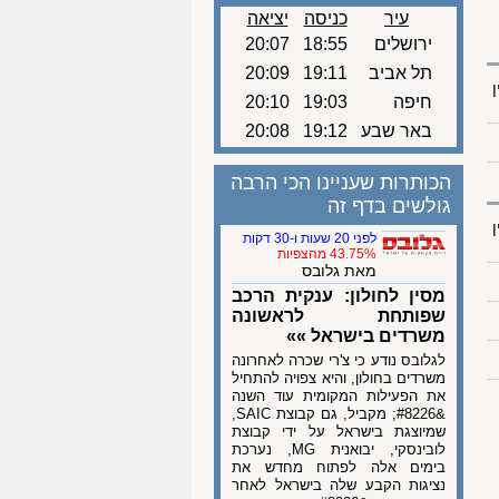
עיר
כניסה
יציאה
ירושלים
18:55
20:07
תל אביב
19:11
20:09
ן
חיפה
19:03
20:10
באר שבע
19:12
20:08
הכותרות שעניינו הכי הרבה
גולשים בדף זה
ן
לפני 20 שעות ו-30 דקות
43.75% מהצפיות
מאת גלובס
מסין לחולון: ענקית הרכב
שפותחת לראשונה
משרדים בישראל »»
לגלובס נודע כי צ'רי שכרה לאחרונה
משרדים בחולון, והיא צפויה להתחיל
את הפעילות המקומית עוד השנה
&#8226; מקביל, גם קבוצת SAIC,
שמיוצגת בישראל על ידי קבוצת
לובינסקי, יבואנית MG, נערכת
בימים אלה לפתוח מחדש את
נציגות הקבע שלה בישראל לאחר