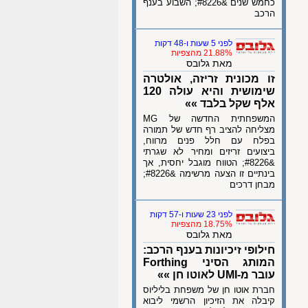
כחמש שנים &#8226; השבוע בענף
הרכב
לפני 5 שעות ו-48 דקות
21.88% מהצפיות
מאת גלובס
זו מכונית זריזה, אולטרה
שימושית והיא עולה 120
אלף שקל בלבד »»
המשפחתית החדשה של MG
מצליחה להציב רף חדש של תמורה
בפלח עם חלל פנים מרווח,
ביצועים זריזים ומחיר לא שגרתי
&#8226; הטווח מוגבל יחסית, אך
בינתיים זו הצעה מרשימה &#8226;
מבחן דרכים
לפני 23 שעות ו-57 דקות
18.75% מהצפיות
מאת גלובס
חילופי זיכיונות בענף הרכב:
המותג הסיני Forthing
עובר מ-UMI לאוטו חן »»
חברת אוטו חן של משפחת בליליוס
קיבלה את הזיכיון הרשמי ליבוא