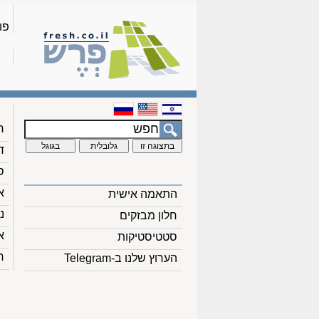
פו
ח
ד
ס
א
התאמה אישית
נ
חלון מבזקים
א
סטטיסטיקות
ח
הערוץ שלנו ב-Telegram