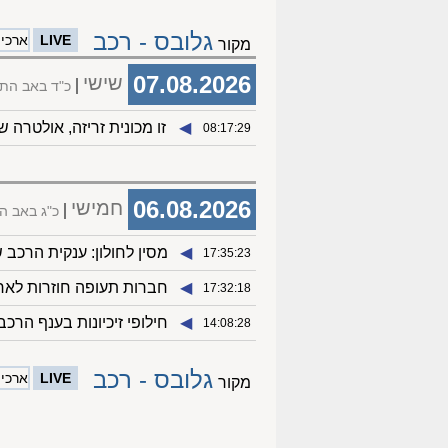
גלובס - רכב
LIVE
ארכיון 08
מקור
07.08.2026
שישי
כ"ד באב הת
◀︎
זו מכונית זריזה, אולטרה שימושית וה
08:17:29
06.08.2026
חמישי
כ"ג באב ה
◀︎
מסין לחולון: ענקית הרכ
17:35:23
◀︎
חברות תעופה חוזרות לארץ
17:32:18
◀︎
חילופי זיכיונות בענף הרכב: המותג הסיני hing
14:08:28
גלובס - רכב
LIVE
ארכיון 08
מקור