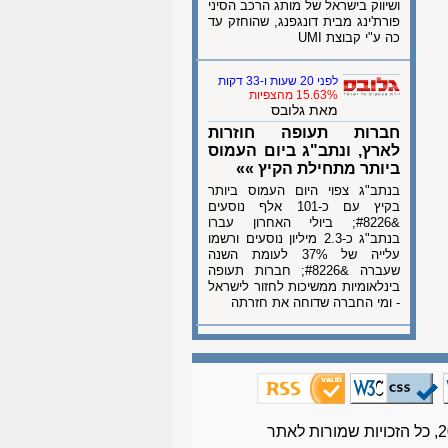
ושיווק בישראל של מותג הרכב הסיני
פורת'ינג מבית דונגפנג, שהוחזק עד
כה ע"י קבוצת UMI
לפני 20 שעות ו-33 דקות
15.63% מהצפיות
מאת גלובס
חברות תעופה חוזרות
לארץ, ונתב"ג ביום העמוס
ביותר מתחילת הקיץ »»
בנתב"ג צפוי היום העמוס ביותר
בקיץ עם כ-101 אלף נוסעים
&#8226; ביולי האחרון עברו
בנתב"ג כ-2.3 מיליון נוסעים ורשמו
עלייה של 37% לעומת השנה
שעברה &#8226; חברות תעופה
בינלאומיות ממשיכות לחזור לישראל
- ומי החברה שדוחה את חזרתה