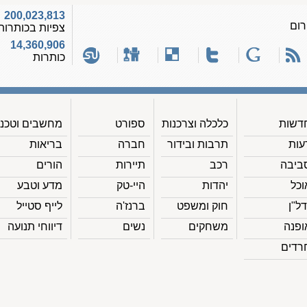
200,023,813
רום
צפיות בכותרות
14,360,906
כותרות
דשות
כלכלה וצרכנות
ספורט
מחשבים וטכנ'
עות
תרבות ובידור
חברה
בריאות
ביבה
רכב
תיירות
הורים
וכל
יהדות
היי-טק
מדע וטבע
דל"ן
חוק ומשפט
ברנז'ה
לייף סטייל
ופנה
משחקים
נשים
דיווחי תנועה
רדים