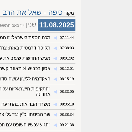
כיפה - שאל את הרב
מקור
11.08.2025
שני
י"ז באב התשפ
◀︎
מכה נוספת לישראל: זו המ
07:11:44
◀︎
תקיפה דרמטית בעזה: צה"ל
07:38:03
◀︎
מגיש החדשות שעזב את ערוץ 14 פתח בקריירת דוגמנות - וחטף בענק
08:01:02
◀︎
אסון בכביש 4: תאונה קשה בין רכב למשאית - צעיר במצב קשה
08:12:01
◀︎
האקדמיה ללשון עושה סדר:
08:15:19
"התקיפות הישראליות על ה
◀︎
08:33:05
אחרונה
◀︎
משרד הבריאות בהתרעה חמ
08:35:18
◀︎
שר הביטחון כ"ץ נגד גלי 
08:38:34
◀︎
"הגיע עכשיו השופט עם הכ
09:21:38