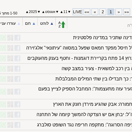
LIVE
»»
»
2
1
«
««
▼
11
▲
▼
אוגוסט
▲
▼
2025▲
1-50 מתוך 75
▲︎
לוהט
▲︎
חם
▲︎
עוררו עניי
"ה
דינה שתכיר במדינה פלסטינית
 חיסל מפקד חמאס שפעל במסווה "עיתונאי" אלג'זירה
 מהעוקבים
 כך תבדילו בין שתי המילים המבלבלות
עיר עזה מתעצמות": המחבל הספיק לצייץ בפעם
ורה: אבק שהגיע מירדן חונק את הארץ
צה"ל: יבחן אם יש הצדקה להמשך קיומה של התחנה
יפה הסרוגה": מתקפה חריפה נגד השופט סולברג