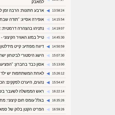
למאבק
◀︎
ארבע חתונות: הרבה זמן לא
13:58:24
◀︎
אופירה אסייג: "תודה שבח
14:15:54
◀︎
נתניהו בהצהרה דרמטית: א
14:19:07
◀︎
טייל במזג האוויר הקיצוני 
14:45:30
◀︎
דיווח מפתיע: קייט מידלטו
14:50:59
◀︎
הישג היסטורי לביטחון ישר
15:07:30
◀︎
אסון כבד בחברון: "הפציעה
15:13:00
◀︎
לאחת המשתתפות יש ילד בן
15:26:12
◀︎
נהגים, היערכו לפקקים: ה
15:54:47
◀︎
ראש הממשלה לשעבר בשיתוף
16:22:14
◀︎
בגלל עומס חום קיצוני: מח
16:35:26
◀︎
הפריט הקטן בלוק של סמו
16:59:26