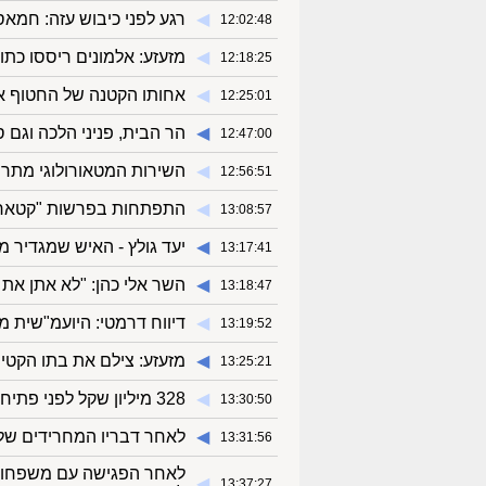
◀︎
רגע לפני כיבוש עזה: חמאס
12:02:48
◀︎
מזעזע: אלמונים ריססו כתו
12:18:25
◀︎
אחותו הקטנה של החטוף א
12:25:01
◀︎
הר הבית, פניני הלכה וגם 
12:47:00
◀︎
השירות המטאורולוגי מתריע
12:56:51
◀︎
התפתחות בפרשות "קטארגיי
13:08:57
◀︎
יעד גולץ - האיש שמגדיר 
13:17:41
◀︎
השר אלי כהן: "לא אתן את 
13:18:47
◀︎
דיווח דרמטי: היועמ"שית 
13:19:52
◀︎
מזעזע: צילם את בתו הקטי
13:25:21
◀︎
328 מיליון שקל לפני פתיחת השנה: מי הילדים שזכו במענק של ביטוח לאומי?
13:30:50
◀︎
לאחר דבריו המחרידים של 
13:31:56
לאחר הפגישה עם משפחות
◀︎
13:37:27