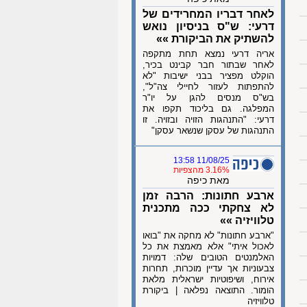
לאחר דבריו המחרידים של
דרעי: ש"ס בניסיון נואש
להשתיק את הביקורת »»
אריה דרעי נמצא תחת מתקפה
לאחר שבתור חבר קבינט בכיר,
הוקלט מפציר בבני ישיבות "לא
להתפתות לעזור לחיילי צה"ל",
בש"ס מנסים להגן על יו"ר
המפלגה. גם בליכוד תקפו את
דרעי: "התנהגות הזויה ובזויה. זו
התנהגות של עסקן שנשאר עסקן"
11/08/25 13:58
3.16% מהצפיות
מאת כיפה
ארבע חתונות: הרבה זמן
לא צחקתי ככה מתכנית
טלוויזיה »»
"ארבע חתונות" לא מחקה את "בואו
לאכול איתי" אלא מאמצת את כל
האלמנטים הטובים שלה: דמויות
צבעוניות אך עדיין מוכרות, תחרות
אירוח, ושיפוטיות ישראלית מלאת
הומור. התוצאה נפלאה | ביקורת
טלוויזיה