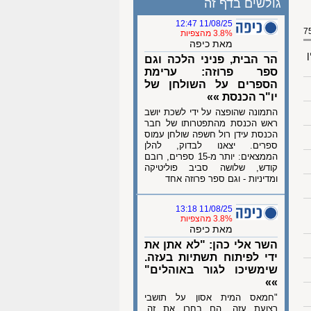
גולשים בדף זה
11/08/25 12:47
3.8% מהצפיות
מאת כיפה
ן
הר הבית, פניני הלכה וגם
ספר פרוזה: ערימת
הספרים על השולחן של
יו"ר הכנסת »»
התמונה שהופצה על ידי לשכת יושב
ראש הכנסת מהתפטרותו של חבר
הכנסת עידן רול חשפה שולחן עמוס
ספרים. יצאנו לבדוק, להלן
הממצאים: יותר מ-15 ספרים, רובם
קודש, שלושה סביב פוליטיקה
ומדיניות - וגם ספר פרוזה אחד
11/08/25 13:18
3.8% מהצפיות
מאת כיפה
השר אלי כהן: "לא אתן את
ידי לפיתוח תשתיות בעזה.
שימשיכו לגור באוהלים"
»»
"חמאס המית אסון על תושבי
רצועת עזה, הם בחרו את זה,