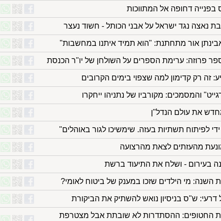
 בפנייה דחופה אל המתווכות
בת נאצה נגד ישראל על אבני הכותל - חשוד נעצר
בינתן אור מתחתנת: "הוא תמיד איתנו במחשבות"
ספר פרוזה: ערימת הספרים על השולחן של יו"ר הכנסת
: זה רק קדימון למה שצפוי בימים הקרובים
ט" והמסמכים: מקורביו של נתניהו ייחקרו
מחדש את עולם הנדל"ן
ידי לפיתוח תשתיות בעזה. שימשיכו לגור באוהלים"
מונעת מהעזתים לצאת מהרצועה
נה בעירום - ושלח את התיעוד ברשת
דרעי: ש"ס בניסיון נואש להשתיק את הביקורת
 החטופים: ההסתדרות לא שובתת אבל מצטרפת