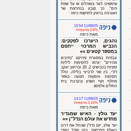
שימשיכו לגור באוהלים או על שפת
הים", כך קובע בנחרצות שר
האנרגיה בראיון לחדשות כיפה
11/08/25 15:54
3.8% מהצפיות
מאת כיפה
נהגים, היערכו לפקקים:
הכביש המרכזי ייחסם
במספר קטעים »»
עבודות במסגרת פרויקט "נתיבים
מהירים" יגרמו לחסימות ליליות
זמניות בכבישים 2, 20 וברחוב יעקב
דורי, בין שני לרביעי בלילה, כולל
חסימות והסטות תנועה באזור
מחלף חוף השרון ובקרבת בית
החולים וולפסון
11/08/25 13:17
3.16% מהצפיות
מאת כיפה
יעד גולץ - האיש שמגדיר
מחדש את עולם הנדל"ן »»
יעד גולץ, יזם נדל"ן שהחל את דרכו
בעולם הפרסום, בנה מודל ייחודי