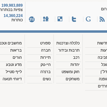
199,983,889
רום
צפיות בכותרות
14,360,224
כותרות
דשות
כלכלה וצרכנות
ספורט
מחשבים וטכנ'
עות
תרבות ובידור
חברה
בריאות
ביבה
רכב
תיירות
הורים
וכל
יהדות
היי-טק
מדע וטבע
דל"ן
חוק ומשפט
ברנז'ה
לייף סטייל
ופנה
משחקים
נשים
דיווחי תנועה
רדים