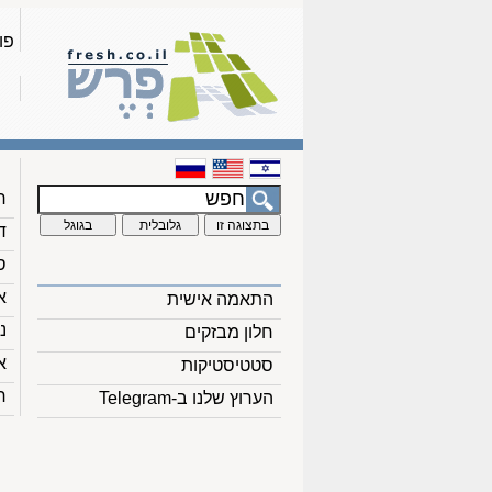
פו
ח
ד
ס
א
התאמה אישית
נ
חלון מבזקים
א
סטטיסטיקות
ח
הערוץ שלנו ב-Telegram