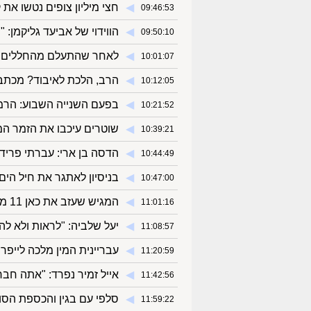
◀︎
חצי מיליון צופים נטשו את קשת 12 | ר
09:46:53
◀︎
הווידוי של אביעד גליקמן: "
09:50:10
◀︎
לאחר שהתעלם מהחללים - 
10:01:07
◀︎
הרב, הלכת לאיבוד? מכתב
10:12:05
◀︎
בפעם השנייה השבוע: הרמ
10:21:52
◀︎
שוטרים עיכבו את הזמר המ
10:39:21
◀︎
הדסה בן ארי: עברתי פריד
10:44:49
◀︎
בניסיון לאתגר את חיל הי
10:47:00
◀︎
המגיש שעזב את כאן 11 מגלה למה עבר לערוץ 14: "מעולם לא צנזרו אותי"
11:01:16
◀︎
יעל שלביה: "לראות ולא לה
11:08:57
◀︎
עבריינית המין מלכה לייפ
11:20:59
◀︎
אייל זמיר נפרד: "אתה חבר
11:42:56
◀︎
סלפי עם בגין והכספת הסוד
11:59:22