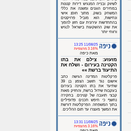
לשיווק ובנייה המנגיש דירות קטנות
במחירים הוגנים ומשנה את כללי
המשחק בשוק. מתוך חוסן אישי
ונחישות, הוא מוביל פרויקטים
בהתחדשות עירונית עם חזון להפוך
את שוק ההשקעות בישראל לנגיש
ורווחי יותר
11/08/25 13:25
3.16% מהצפיות
מאת כיפה
מזעזע: צילם את בתו
הקטינה בעירום - ושלח את
התיעוד ברשת »»
פרקליטות המדינה הגישה כתב
אישום נגד תושב הצפון בן 39
שתיעד את בתו הקטינה בעירום
בעקבות שידול ברשת, והחזיק מאות
קבצי תועבה של קטינים. בחקירה
נחשף כי חיפש תכנים פדופיליים
בתוך המשפחה. הפרקליטות דורשת
את המשך מעצרו עד תום ההליכים.
11/08/25 13:31
3.16% מהצפיות
מאת כיפה