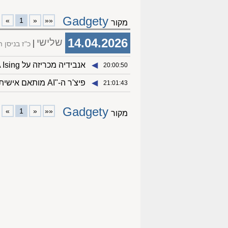
Gadgety
»
1
«
««
מקור
14.04.2026
שלישי
כ"ז בניסן 
◀︎
אנבידיה מכריזה על NVIDIA Ising: מודלי AI לפיתוח מחשבים קוונטיים
20:00:50
◀︎
פיצ'ר ה-"AI מותאם אישית" ב-Gemini מגיע לישראל
21:01:43
Gadgety
»
1
«
««
מקור