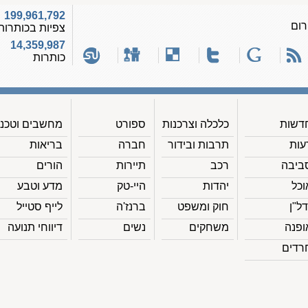
199,961,792
רום
צפיות בכותרות
14,359,987
כותרות
דשות
כלכלה וצרכנות
ספורט
מחשבים וטכנ'
עות
תרבות ובידור
חברה
בריאות
ביבה
רכב
תיירות
הורים
וכל
יהדות
היי-טק
מדע וטבע
דל"ן
חוק ומשפט
ברנז'ה
לייף סטייל
ופנה
משחקים
נשים
דיווחי תנועה
רדים