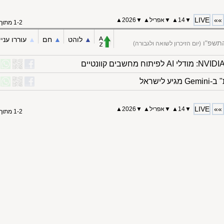
LIVE
»»
▼
14
▲
▼
אפריל
▲
▼
2026▲
1-2 מתוך 2
▲︎
לוהט
▲︎
חם
▲︎
עוררו עניי
התשפ"ו
(יום הזיכרון לשואה ולגבורה)
LIVE
»»
▼
14
▲
▼
אפריל
▲
▼
2026▲
1-2 מתוך 2