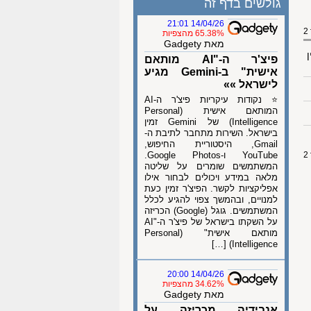
גולשים בדף זה
14/04/26 21:01
65.38% מהצפיות
מאת Gadgety
ן
פיצ'ר ה-"AI מותאם
אישית" ב-Gemini מגיע
לישראל »»
⭐ נקודות עיקריות פיצ'ר ה-AI
המותאם אישית (Personal
Intelligence) של Gemini זמין
בישראל. השירות מתחבר לתיבת ה-
Gmail, היסטוריית החיפוש,
YouTube ו-Google Photos.
המשתמשים שומרים על שליטה
מלאה במידע ויכולים לבחור אילו
אפליקציות לקשר. הפיצ'ר זמין כעת
למנויים, ובהמשך צפוי להגיע לכלל
המשתמשים. גוגל (Google) הכריזה
על השקתו בישראל של פיצ'ר ה-"AI
מותאם אישית" (Personal
Intelligence) […]
14/04/26 20:00
34.62% מהצפיות
מאת Gadgety
אנבידיה מכריזה על