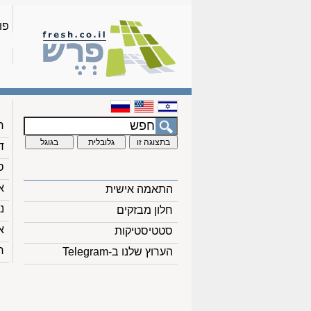
פו
ח
ד
ס
א
התאמה אישית
נ
חלון מבזקים
א
סטטיסטיקות
ח
הערוץ שלנו ב-Telegram