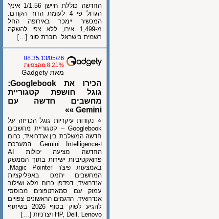
החדשה כוללת חיישן 1/1.56 אינץ'
הגדול פי 4 לעומת הדור הקודם.
המכשיר יימכר באירופה החל
מ-1,499 אירו, ללא צפי להשקה
רשמית בישראל. חברת סוני […]
13/05/26 08:35
8.21% מהצפיות
מאת Gadgety
הכירו את Googlebook:
גוגל חושפת קטגוריית
מחשבים חדשה עם
Gemini »»
⭐ נקודות עיקריות גוגל הכריזה על
Googlebook – קטגוריית מחשבים
חדשה המשלבת בין אנדרואיד, כרום
ו-Gemini Intelligence. המערכת
החדשה מציעה יכולות AI
פרואקטיביות ישירות בתוך הממשק
באמצעות פיצ'ר Magic Pointer.
המחשבים יתמכו באפליקציות
אנדרואיד, דפדפן כרום מלא ושילוב
עמוק עם סמארטפונים מבוססי
אנדרואיד. הדגמים הראשונים צפויים
להגיע לשוק בסוף 2026 בשיתוף
HP, Dell, Lenovo ויצרניות […]