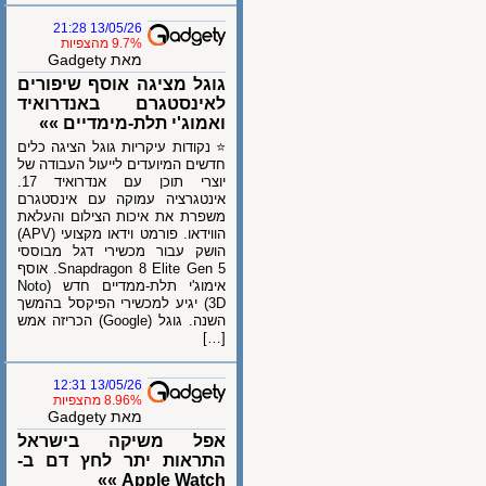
13/05/26 21:28
9.7% מהצפיות
מאת Gadgety
גוגל מציגה אוסף שיפורים
לאינסטגרם באנדרואיד
ואמוג'י תלת-מימדיים »»
⭐ נקודות עיקריות גוגל הציגה כלים
חדשים המיועדים לייעול העבודה של
יוצרי תוכן עם אנדרואיד 17.
אינטגרציה עמוקה עם אינסטגרם
משפרת את איכות הצילום והעלאת
הווידאו. פורמט וידאו מקצועי (APV)
הושק עבור מכשירי דגל מבוססי
Snapdragon 8 Elite Gen 5. אוסף
אימוג'י תלת-ממדיים חדש (Noto
3D) יגיע למכשירי הפיקסל בהמשך
השנה. גוגל (Google) הכריזה אמש
[…]
13/05/26 12:31
8.96% מהצפיות
מאת Gadgety
אפל משיקה בישראל
התראות יתר לחץ דם ב-
Apple Watch »»