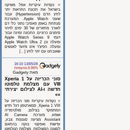
⭐ נקודות עיקריות אפל משיקה
בישראל את תכונת התראות יתר
לחץ הדם (Hypertension) עבור
שעוני Apple Watch. המערכת
מנתחת באופן פאסיבי נתוני כלי דם
לאורך מחזורים של 30 ימים לזיהוי
סימנים כרוניים. התכונה זמינה עבור
דגמי Apple Watch Series 9
ומעלה וכן Apple Watch Ultra 2
ומעלה. הפיצ'ר אינו מיועד לאנשים
שאובחנו עם יתר לחץ […]
13/05/26 16:10
8.96% מהצפיות
מאת Gadgety
סוני הכריזה על Xperia 1
VIII עם מצלמת טלפוטו
חדשה ו-AI לצילום יצירתי
»»
⭐ נקודות עיקריות סוני הכריזה על
Xperia 1 VIII, סמארטפון דגל חדש
המתמקד בצילום, מולטימדיה
ושמע. מערכת AI Camera
Assistant מציעה סגנונות צבע,
עדשות ואפקטי בוקה בהתאם
לסצנה המצולמת. מצלמת הטלפוטו