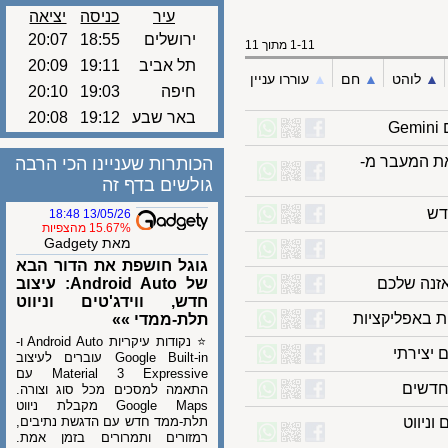
עיר
כניסה
יציאה
ירושלים
18:55
20:07
1-11 מתוך 11
תל אביב
19:11
20:09
לוהט
▲︎
חם
▲︎
עוררו עניין
חיפה
19:03
20:10
באר שבע
19:12
20:08
-AirDrop ומשפרת את המעבר מ-
הכותרות שעניינו הכי הרבה
גולשים בדף זה
13/05/26 18:48
15.67% מהצפיות
מאת Gadgety
גוגל חושפת את הדור הבא
של Android Auto: עיצוב
חדש, ווידג'טים וניווט
תלת-ממדי »»
⭐ נקודות עיקריות Android Auto ו-
Google Built-in עוברים לעיצוב
Material 3 Expressive עם
שים
התאמה למסכים מכל סוג וצורה.
Google Maps מקבלת ניווט
ים וניווט
תלת-ממד חדש עם הדגשת נתיבים,
רמזורים ותמרורים בזמן אמת.