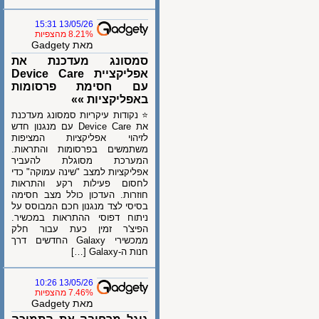
13/05/26 15:31
8.21% מהצפיות
מאת Gadgety
סמסונג מעדכנת את
אפליקציית Device Care
עם חסימת פרסומות
באפליקציות »»
⭐ נקודות עיקריות סמסונג מעדכנת
את Device Care עם מנגנון חדש
לזיהוי אפליקציות המציפות
משתמשים בפרסומות והתראות.
המערכת מסוגלת להעביר
אפליקציות למצב "שינה עמוקה" כדי
לחסום פעילות רקע והתראות
חוזרות. העדכון כולל מצב חסימה
בסיסי לצד מנגנון חכם המבוסס על
ניתוח דפוסי ההתראות במכשיר.
הפיצ'ר זמין כעת עבור חלק
ממכשירי Galaxy החדשים דרך
חנות ה-Galaxy […]
13/05/26 10:26
7.46% מהצפיות
מאת Gadgety