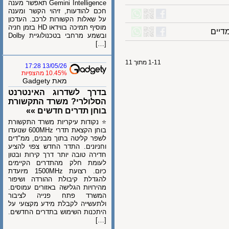
Gemini Intelligence תאפשר מענה
חכם להודעות, זיהוי הקשר ומענה
על שאלות הקשורות לרכב. העדכון
מוסיף תמיכה בווידאו HD בזמן חניה
ים
ובשמע מרחבי בטכנולוגיית Dolby
[…]
1-11 מתוך 11
13/05/26 17:28
10.45% מהצפיות
מאת Gadgety
בדרך לשדרוג האינטרנט
הסלולרי? משרד התקשורת
בוחן תדרים חדשים »»
⭐ נקודות עיקריות משרד התקשורת
בוחן הקצאת תדרי 600MHz שנועדו
לשפר קליטה בתוך מבנים, ממ"דים
וחניונים. התדר החדש צפוי להציע
חדירה טובה יותר דרך קירות ובטון
לעומת חלק מהתדרים הקיימים
כיום. רצועת 1500MHz מיועדת
להגדלת קיבולת ההורדה ושיפור
מהירויות הגלישה באזורים עמוסים.
המשרד פתח פנייה לציבור
ולתעשייה לקבלת מידע מקצועי על
היתכנות השימוש בתדרים החדשים.
[…]