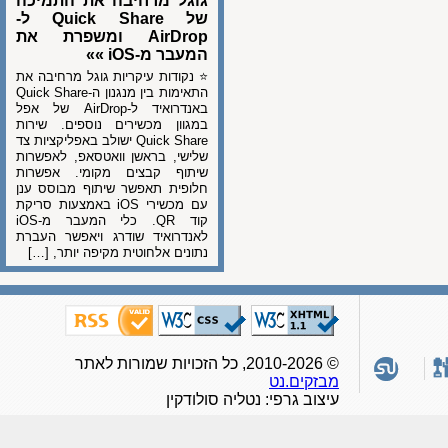
גוגל מרחיבה את התמיכה
של Quick Share ל-
AirDrop ומשפרת את
המעבר מ-iOS »»
⭐ נקודות עיקריות גוגל מרחיבה את
התאימות בין מנגנון ה-Quick Share
באנדרואיד ל-AirDrop של אפל
במגוון מכשירים נוספים. שירות
Quick Share ישולב באפליקציות צד
שלישי, בראשן וואטסאפ, לאפשרות
שיתוף קבצים מקומי. אפשרות
חלופית תאפשר שיתוף מבוסס ענן
עם מכשירי iOS באמצעות סריקת
קוד QR. כלי המעבר מ-iOS
לאנדרואיד שודרג ויאפשר העברת
נתונים אלחוטית מקיפה יותר, […]
© 2010-2026, כל הזכויות שמורות לאתר
מבזקים.נט
עיצוב גרפי: נטליה סולודקין