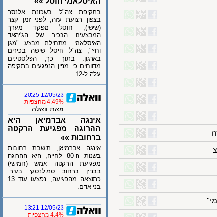
האיסלאמי חוסל »»
בתקיפת צה"ל בשכונת אלנסר
בצפון רצועת עזה, לפני זמן קצר
(שישי), חוסל מפקד מערך
המבצעים הבכיר של הג'יהאד
האיסלאמי. מתחילת מבצע "מגן
וחץ", צה"ל חיסל שישה בכירים
בארגון. בתוך כך, הפלסטינים
מדווחים כי מניין הנפגעים בתקיפה
עלה ל-12.
12/05/23 20:25
4.49% מהצפיות
מאת וואלה!
אינגה אברמיאן היא
ההרוגה מפגיעת הרקטה
ברחובות »»
אינגה אברמיאן, תושבת רחובות
בשנות ה-80 לחייה, היא ההרוגה
מפגיעת הרקטה אמש (חמישי)
בבניין ברחוב סמילנסקי בעיר.
כתוצאה מהפגיעה, נפצעו עוד 13
בני אדם.
12/05/23 13:21
4.4% מהצפיות