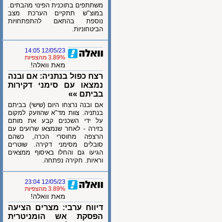
משתתפים בתוכנית הפינוי מהבתים.
במוצ"ש תתקיים הערכת מצב
נוספת בהתאם להתפתחויות
הביטחוניות.
12/05/23 14:05
3.89% מהצפיות
מאת וואלה!
רצח כפול בנתניה: אם ובנה
נמצאו עם סימני דקירות
בביתם »»
אם ובנה נרצחו היום (שישי) בביתם
בנתניה. צוות מד"א שהוזעק למקום
על ידי השכנים קבע את מותם
בזירה - לאחר שנמצאו שרועים עם
הרצפה מחוסרי הכרה, כשהם
סובלים מסימני דקירה. שוטרים
הגיעו גם והחלו באיסוף ממצאים
וראיות. חקירה נפתחה.
12/05/23 23:04
3.89% מהצפיות
מאת וואלה!
דיווח ערבי: מצרים הציעה
הפסקת אש הומניטרית