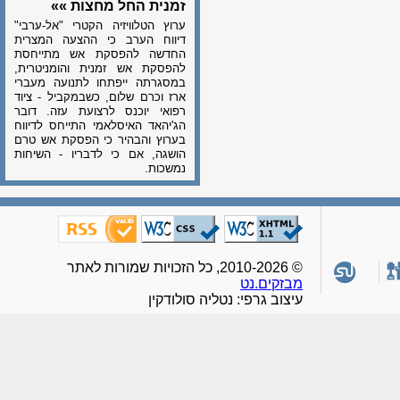
זמנית החל מחצות »»
ערוץ הטלוויזיה הקטרי "אל-ערבי"
דיווח הערב כי ההצעה המצרית
החדשה להפסקת אש מתייחסת
להפסקת אש זמנית והומניטרית,
במסגרתה ייפתחו לתנועה מעברי
ארז וכרם שלום, כשבמקביל - ציוד
רפואי יוכנס לרצועת עזה. דובר
הג'יהאד האיסלאמי התייחס לדיווח
בערוץ והבהיר כי הפסקת אש טרם
הושגה, אם כי לדבריו - השיחות
נמשכות.
© 2010-2026, כל הזכויות שמורות לאתר
מבזקים.נט
עיצוב גרפי: נטליה סולודקין