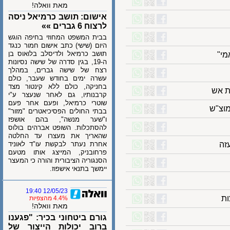
מאת וואלה!
אישום: תושב כרמיאל ניסה
לרצוח 6 גברים »»
בבית המשפט המחוזי בחיפה הוגש
היום (שישי) כתב אישום חמור כנגד
תושב כרמיאל ולדיסלב בלואוס בן
ה-19, בגין סדרה של שישה נסיונות
רצח של שישה גברים, במהלך
עשרה ימים בחודש שעבר, כולם
בחניקה, כולם ללא קינטור מצד
ש
קרבנותיו, גם לאחר שנעצר ע"י
שוטרי כרמיאל, ופעם אחר פעם
"ש
בבתי החולים הפסיכיאטרים "מזור"
ו"שער מנשה", בהם אושפז
להסתכלות. השופט אברהים בולוס
שהאריך את מעצרו עד החלטה
אחרת נעתר לבקשת עו"ד לאוניד
פרחובניק, המייצג אותו מטעם
הסנגוריה הציבורית והורה כי המעצר
יימשך בתנאי אישפוז.
12/05/23 19:40
4.4% מהצפיות
מאת וואלה!
גורם ביטחוני בכיר: "פגענו
ברוב יכולות הייצור של