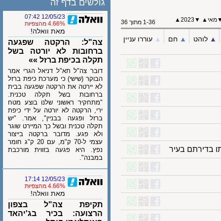
גולשים בדף זה
12/05/23 07:42
י
▲
▼
2023
▲
1-36 מתוך 36
4.66% מהצפיות
מאת וואלה!
לוהט
▲︎
חם
▲︎
עוררו עניין
צה"ל: הרקטה שפגעה
ברחובות לא יורטה בשל
תקלה בכיפת ברזל »»
דובר צה"ל תא"ל דניאל הגרי אמר
הבוקר (שישי) כי מערכת כיפת ברזל
לא יירטה את הרקטה שפגעה בבית
ברחובות בשל תקלה טכנית.
"מתחקיר ראשוני שלנו בוצע מטח
ירי, הרקטה לא יורטה על ידי כיפת
ברזל ופגעה בבניין", אמר. "יש
תקלה טכנית ובשל כך המיירט שוגר
ולא פגע. מדובר ברקטה בייצור
עצמי ל-70 ק"מ, עם 20 ק"ג חומר
בדירתם בעיר
נפץ. היא פגעה בזווית מורכבת
במבנה".
12/05/23 17:14
4.66% מהצפיות
מאת וואלה!
תקיפת צה"ל בצפון
הרצועה: בכיר בג'יהאד