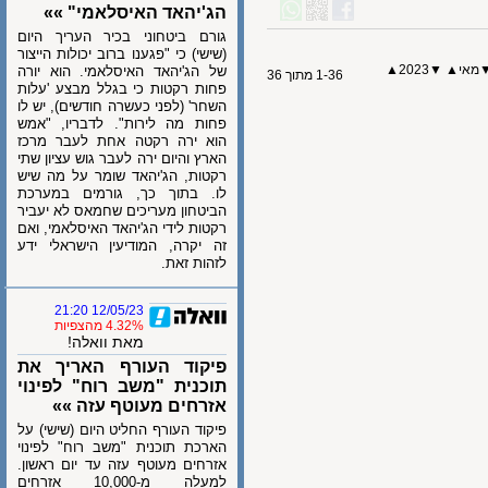
הג'יהאד האיסלאמי" »»
גורם ביטחוני בכיר העריך היום
(שישי) כי "פגענו ברוב יכולות הייצור
י
▲
▼
2023
▲
של הג'יהאד האיסלאמי. הוא יורה
1-36 מתוך 36
פחות רקטות כי בגלל מבצע 'עלות
השחר' (לפני כעשרה חודשים), יש לו
פחות מה לירות". לדבריו, "אמש
הוא ירה רקטה אחת לעבר מרכז
הארץ והיום ירה לעבר גוש עציון שתי
רקטות, הג'יהאד שומר על מה שיש
לו. בתוך כך, גורמים במערכת
הביטחון מעריכים שחמאס לא יעביר
רקטות לידי הג'יהאד האיסלאמי, ואם
זה יקרה, המודיעין הישראלי ידע
לזהות זאת.
12/05/23 21:20
4.32% מהצפיות
מאת וואלה!
פיקוד העורף האריך את
תוכנית "משב רוח" לפינוי
אזרחים מעוטף עזה »»
פיקוד העורף החליט היום (שישי) על
הארכת תוכנית "משב רוח" לפינוי
אזרחים מעוטף עזה עד יום ראשון.
למעלה מ-10,000 אזרחים