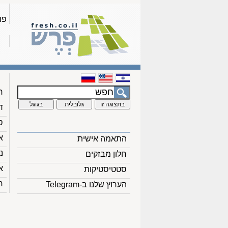
פו
ח
ד
ס
א
התאמה אישית
נ
חלון מבזקים
א
סטטיסטיקות
ח
הערוץ שלנו ב-Telegram