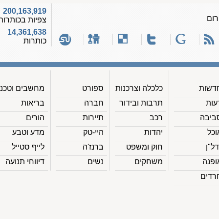
200,163,919
רום
צפיות בכותרות
14,361,638
כותרות
דשות
כלכלה וצרכנות
ספורט
מחשבים וטכנ'
עות
תרבות ובידור
חברה
בריאות
ביבה
רכב
תיירות
הורים
וכל
יהדות
היי-טק
מדע וטבע
דל"ן
חוק ומשפט
ברנז'ה
לייף סטייל
ופנה
משחקים
נשים
דיווחי תנועה
רדים