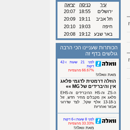
עיר
כניסה
יציאה
ירושלים
18:55
20:07
תל אביב
19:11
20:09
ן
חיפה
19:03
20:10
באר שבע
19:12
20:08
הכותרות שעניינו הכי הרבה
גולשים בדף זה
ן
לפני 21 שעות ו-42
דקות
66.67% מהצפיות
מאת וואלה!
הוזלה דרמטית לדגמי פלאג
אין והיברידים של MG »»
ה-ZS וה-HS ההיברידים וה-EHS
פלאג אין מקבלים מחיר חדש, זול
ב-13-18 אלף שקל, לצד שדרוגי
אבזור ואחריות
לפני 8 שעות ו-6 דקות
33.33% מהצפיות
מאת וואלה!