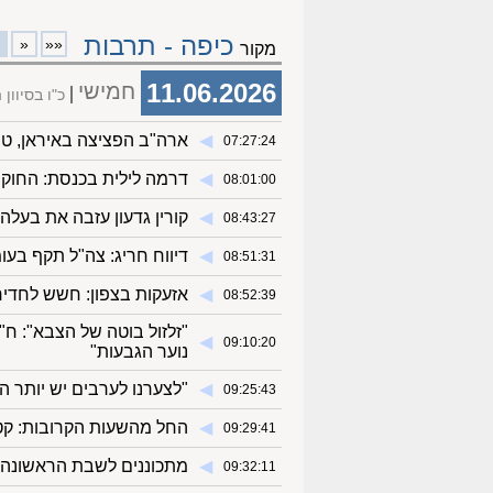
כיפה - תרבות
«
««
מקור
11.06.2026
חמישי
כ"ו בסיוון
◀︎
ארה"ב הפציצה באיראן, טר
07:27:24
◀︎
דרמה לילית בכנסת: החוק
08:01:00
◀︎
קורין גדעון עזבה את בעלה
08:43:27
◀︎
דיווח חריג: צה"ל תקף בעומ
08:51:31
◀︎
אזעקות בצפון: חשש לחדירת
08:52:39
"זלזול בוטה של הצבא": ח
◀︎
09:10:20
נוער הגבעות"
◀︎
"לצערנו לערבים יש יותר 
09:25:43
◀︎
החל מהשעות הקרובות: קט
09:29:41
◀︎
מתכוננים לשבת הראשונה 
09:32:11