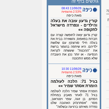
גולשים בדף זה
11/06/26 08:43
2.53% מהצפיות
מאת כיפה
ן
קורין גדעון עזבה את בעלה
והילדים - ונפרדה מישראל
לתקופה »»
קורין גדעון יצאה לחופשה קצרה עם
חברות בפאפוס, והשאירה בבית את
בעלה חילי סורוצקין עם שלושת
ילדיהם. היא שיתפה בהומור ברשת
את "ההכנות" שעשתה לקראת
הנסיעה - או יותר נכון את העובדה
שלא ממש התכוננה
11/06/26 10:30
2.53% מהצפיות
מאת כיפה
בגיל 71: הלכה לעולמה
הזמרת אסתר שמיר »»
הזמרת אסתר שמיר הלכה לעולמה
בגיל 71 לאחר מאבק במחלת
הסרטן. בן זוגה, עופר וינטראוב,
מסר: "אסתרצ'וק האהובה שלנו
נפרדה מאיתנו ברגיעה ובשלווה"