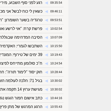
◀︎
רגע לפני סוף השבוע, מירי 
09:35:54
◀︎
כשאין לי כוח לבשל אני מ
09:46:11
◀︎
טרגדיה בשער השומרון: "ה
09:53:51
◀︎
פרשת קרח: "אוי לרשע ואוי 
10:02:54
◀︎
הסיבה המדהימה שבגללה 
10:07:09
◀︎
השתבשו לגמרי: האקדמיה 
10:15:50
◀︎
39 ימים של טירוף: המונדיאל הגדול בהיסטוריה יוצא לדרך
10:19:43
◀︎
ח"כ סולומון מתייחס לפיצו
10:24:54
◀︎
חוק יסוד "לימוד תורה": 
10:28:44
◀︎
בגיל 71: הלכה לעולמה הזמרת אסתר שמיר
10:30:02
◀︎
מגישת ערוץ 14 תקפה את עמית סגל בשידור: "זה מה שמפריע לך?"
10:30:02
◀︎
כתב אישום חמור הוגש נגד 
10:44:16
◀︎
הרגע המרגש של מתן פרץ 
10:55:43