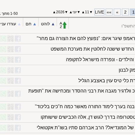
LIVE
»»
»
2
1
▼
11
▲
▼
יוני
▲
▼
2026▲
1-50 מתוך 71
▲︎
לוהט
▲︎
חם
▲︎
עוררו עניי
 התשפ"ו
אמפ שיגר איום: "נפוצץ להם את הצורה גם מחר"
 החדש שישנה לחלוטין את מערכת המשפט
 והילדים - ונפרדה מישראל לתקופה
ק לבנון
 כלי טיס עוין באצבע הגליל
"כ וולדגיר מגבה את רבני ההסדר ומכחישה את "תופעת
הבנה בערך לימוד התורה מאשר כמה ח"כים בליכוד"
סטרופה בדרך לגוש דן, אלה הכבישים שישותקו
של המונדיאל? הרב אברהם סתיו בשו"ת אקטואלי