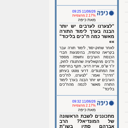
11/06/26 09:25
2.17% מהצפיות
מאת כיפה
"לצערנו לערבים יש יותר
הבנה בערך לימוד התורה
מאשר כמה ח"כים בליכוד"
»»
לאחר שחוק-יסוד, לימוד תורה עבר
בקריאה טרומית, בהימנעות חברי
הכנסת הערבים וחשפה מספר
ח"כים מהקואליציה שהתנגדו לחוק,
יו"ר ש"ס, אריה דרעי, תקף בחריפות
את המתנגדים. דרעי צוטט בעיתון
"הדרך" ואמר: "לצערנו, לח"כים
הערבים יש יותר הבנה בערך לימוד
התורה מאשר לכמה מהח"כים
בליכוד"
11/06/26 09:32
2.17% מהצפיות
מאת כיפה
מתכוננים לשבת הראשונה
של המונדיאל? הרב
אברהם סתיו בשו"ת