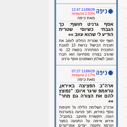
11/06/26 12:47
2.53% מהצפיות
מאת כיפה
אסף גרניט חושף: כך
הגבתי כשיוסי שטרית
הודיע לי שהוא עוזב »»
השף יוסי שטרית החליט לעזוב את
תוכנית הבישול ברשת 13 לטובת
התוכנית המתחרה בקשת 12. מי
שהגיב בצורה מפתיעה הוא חברו
הטוב לשולחן השופטים אסף גרניט
11/06/26 07:27
2.17% מהצפיות
מאת כיפה
ארה"ב הפציצה באיראן,
טראמפ שיגר איום: "נפוצץ
להם את הצורה גם מחר"
»»
ארה"ב השלימה הלילה גל תקיפות
נוסף באיראן, תוך פגיעה במערכות
הגנה, תקשורת ומעקב. במקביל,
איראן איימה על התנועה במצר
הורמוז ותקפה יעדים אמריקניים