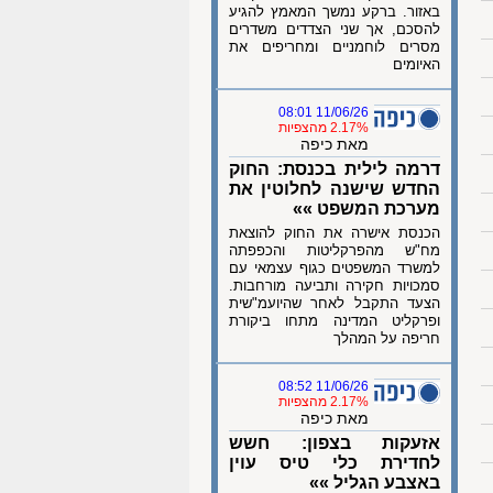
באזור. ברקע נמשך המאמץ להגיע
להסכם, אך שני הצדדים משדרים
מסרים לוחמניים ומחריפים את
האיומים
11/06/26 08:01
2.17% מהצפיות
מאת כיפה
דרמה לילית בכנסת: החוק
החדש שישנה לחלוטין את
מערכת המשפט »»
הכנסת אישרה את החוק להוצאת
מח"ש מהפרקליטות והכפפתה
למשרד המשפטים כגוף עצמאי עם
סמכויות חקירה ותביעה מורחבות.
הצעד התקבל לאחר שהיועמ"שית
ופרקליט המדינה מתחו ביקורת
חריפה על המהלך
11/06/26 08:52
2.17% מהצפיות
מאת כיפה
אזעקות בצפון: חשש
לחדירת כלי טיס עוין
באצבע הגליל »»