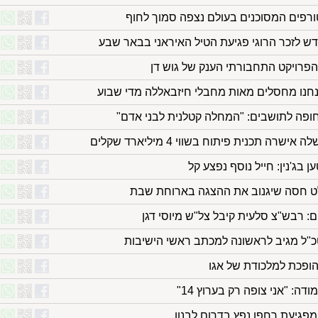
ורפים המסוכנים בעולם נצפה סמוך לחוף
דש לזכר הרוגי פגיעת הטיל האיראני בבאר שבע
הפרויקט התחבורתי הענק של גוש דן
אנחנו מחסלים מאות מחבלי חיזבאללה מדי שבוע
חופה לתושבים: "המחלה קטלנית לבני אדם"
ה תכנית פיתוח בשווי 4 מיליארד שקלים
 בג'נין: חייל נוסף נפצע קל
לט חסה שיגנוב את ההצגה בארוחת שבת
: רבש"צ סלעית קיבל צל"ש מיוסי דגן
כ"ל מגיב לראשונה למכתב ראשי הישיבות
ופכת למלכודת של אגו
דה: "אני צופה רק בערוץ 14"
מפגיעת רחפן נפץ בדרום לבנון