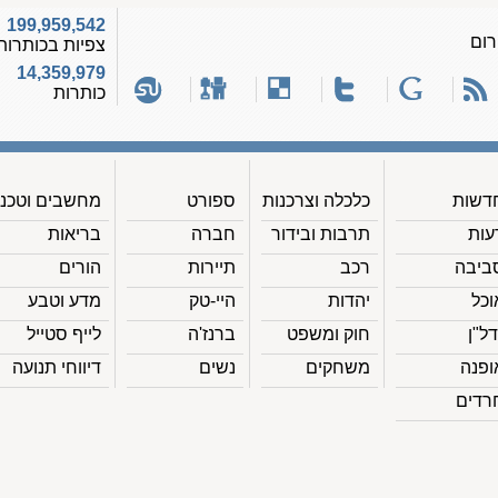
199,959,542
רום
צפיות בכותרות
14,359,979
כותרות
דשות
כלכלה וצרכנות
ספורט
מחשבים וטכנ'
עות
תרבות ובידור
חברה
בריאות
ביבה
רכב
תיירות
הורים
וכל
יהדות
היי-טק
מדע וטבע
דל"ן
חוק ומשפט
ברנז'ה
לייף סטייל
ופנה
משחקים
נשים
דיווחי תנועה
רדים