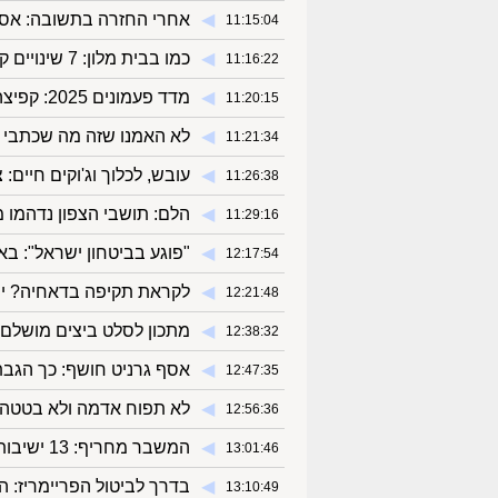
◀︎
אחרי החזרה בתשובה: אסף
11:15:04
◀︎
כמו בבית מלון: 7 שינויים קטנים שיהפכו את חדר השינה שלכם לסוויטת בוטיק
11:16:22
◀︎
מדד פעמונים 2025: קפיצה בעשרות אחוזים בניהול תקציב אחרי ליווי כלכלי
11:20:15
◀︎
לא האמנו שזה מה שכתבי חדשות 12 עושים מא
11:21:34
◀︎
עובש, לכלוך וג'וקים חיים: 
11:26:38
◀︎
הלם: תושבי הצפון נדהמו 
11:29:16
◀︎
"פוגע בביטחון ישראל": בא
12:17:54
◀︎
לקראת תקיפה בדאחיה? יש
12:21:48
◀︎
מתכון לסלט ביצים מושלם
12:38:32
◀︎
אסף גרניט חושף: כך הגבתי
12:47:35
◀︎
לא תפוח אדמה ולא בטטה: 
12:56:36
◀︎
המשבר מחריף: 13 ישיבות הסדר נוספות הודיעו שלא יתגייסו לשריון
13:01:46
◀︎
בדרך לביטול הפריימריז: 
13:10:49