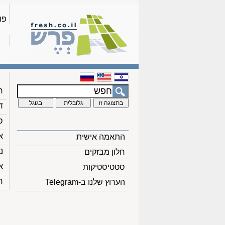
פו
ח
ד
ס
א
התאמה אישית
נ
חלון מבזקים
א
סטטיסטיקות
ח
הערוץ שלנו ב-Telegram