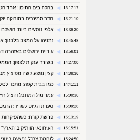
◀︎
בהלה בים התיכון: אחד הט
13:17:17
◀︎
חדר סמינרים בסורוקה יוק
13:21:10
◀︎
אלפי נוסעים ביום: הושלם 
13:39:30
◀︎
נתניהו על המצב בלבנון: 
13:45:48
◀︎
עיריית ירושלים באזהרה ד
13:56:01
◀︎
בשורה ענקית לצפון: הממשלה אישר
14:27:00
◀︎
קצין נפצע קשה מפיצוץ מטען
14:38:36
◀︎
כמו בבית קפה: מתכון לס
14:41:11
◀︎
עמד מול המחבל והציל חיים
15:00:36
◀︎
סערת הגיוס לשריון: הרמט
15:09:26
◀︎
פרשת קורח: כשהפיקחות ה
15:13:19
◀︎
העיתונאי הוותיק ב"הארץ" מו
15:15:51
◀︎
לוחמת צה"ל נפצעה בינוני 
15:24:50