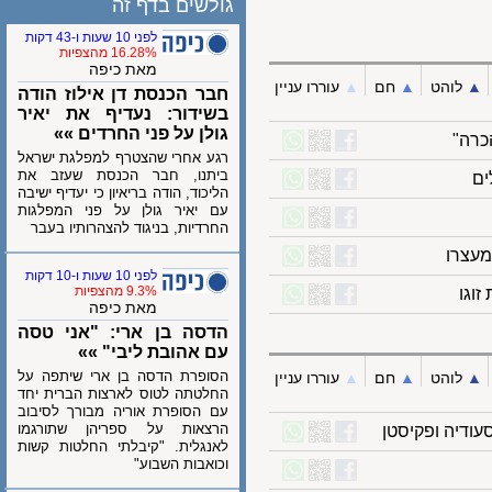
גולשים בדף זה
לפני 10 שעות ו-43 דקות
16.28% מהצפיות
מאת כיפה
לוהט
▲︎
חם
▲︎
עוררו עניין
חבר הכנסת דן אילוז הודה
בשידור: נעדיף את יאיר
גולן על פני החרדים »»
ה"
רגע אחרי שהצטרף למפלגת ישראל
ביתנו, חבר הכנסת שעזב את
הליכוד, הודה בריאיון כי יעדיף ישיבה
עם יאיר גולן על פני המפלגות
החרדיות, בניגוד להצהרותיו בעבר
רו
לפני 10 שעות ו-10 דקות
9.3% מהצפיות
ו
מאת כיפה
הדסה בן ארי: "אני טסה
עם אהובת ליבי" »»
הסופרת הדסה בן ארי שיתפה על
לוהט
▲︎
חם
▲︎
עוררו עניין
החלטתה לטוס לארצות הברית יחד
עם הסופרת אוריה מבורך לסיבוב
הרצאות על ספריהן שתורגמו
יה ופקיסטן
לאנגלית. "קיבלתי החלטות קשות
וכואבות השבוע"