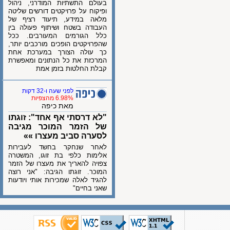
בעולם התשתיות המודרני, ניהול
ופיקוח על פרויקטים דורשים שליטה
מלאה במידע, תיעוד רציף של
העבודה בשטח ושיתוף פעולה בין
כלל הגורמים המעורבים. ככל
שהפרויקטים הופכים מורכבים יותר,
כך עולה הצורך במערכת אחת
המרכזת את כל הנתונים ומאפשרת
קבלת החלטות בזמן אמת
לפני שעה ו-32 דקות
6.98% מהצפיות
מאת כיפה
"לא דרסתי אף אחד": זוגתו
של הזמר המוכר מגיבה
לסערה סביב מעצרו »»
לאחר שנחקר בחשד לעבירות
אלימות כלפי בת זוגו, המשטרה
צפויה להאריך את מעצרו של הזמר
המוכר. זוגתו הגיבה: "אני רוצה
להגיד לאלה שמכירות אותי ויודעות
שאני בחיים"