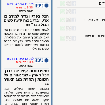
לפני 11 שעות ו-5 דקות
9.3% מהצפיות
מאת כיפה
הצל בפרגון נדיר למירב בן
מזג האוויר
ארי: "ברגע כזה ידעת לשים
הכול בצד" »»
לאחר שחברת הכנסת מירב בן ארי
שיתפה פוסט פרידה מחבר הכנסת
ום חדשות
יואב סגלוביץ' שעזב את מפלגתה,
הראפר ופעיל הימין עקץ את חברת
הכנסת כשהתייחס לפוסט הפרידה
כאילו כוון אליו
לפני 12 שעות ו-3 דקות
9.3% מהצפיות
מאת כיפה
טמפרטורות קיצוניות בדרך
לכל הארץ - שני אזורים על
הכוונת | תחזית מזג האוויר
»»
השבוע ייפתח בעלייה קלה
בטמפרטורות ויהיה מעונן חלקית,
אלא שבהמשך השבוע הטמפרטורות
יזנקו, ייעשה חם מהרגיל ויבש,
וישררו עומסי חום כבדים עד