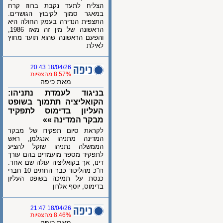
הצליח לתעד נקבת ברווז קרח
במאגר סמוך לקיבוץ הגושרים.
התצפית הנדירה בעמק החולה היא
הראשונה של מין זה מאז 1986,
והפעם הראשונה שהוא תועד מחוץ
לאילת
18/04/26 20:43
8.57% מהצפיות
מאת כיפה
בניגוד לעמדת נתניהו:
הקואליציה תתמוך בשופט
העליון בדימוס לתפקיד
מבקר המדינה »»
לקראת סיום תפקידו של מבקר
המדינה מתניהו אנגלמן, ראש
הממשלה נתניהו שוקל להציע
לתפקיד מספר מועמדים בהם עורך
דינו, אך בקואליציה עולה שם אחר.
ח"כ מהליכוד כבר החתים 10 חברי
כנסת על תמיכה בשופט העליון
בדימוס, יוסף אלרון
18/04/26 21:47
8.46% מהצפיות
מאת כיפה