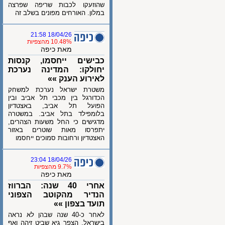
שהוזעקו לכבות שריפה שפרצה
במלון. האורחים מפונים בשלב זה
18/04/26 21:58
10.48% מהצפיות
מאת כיפה
כבישים ייחסמו, קנסות
יחולקו: המדינה נערכת
לאירוע הענק »»
משטרת ישראל נערכת למשחק
הכדורגל בין מכבי תל אביב ובין
הפועל תל אביב, באצטדיון
בלומפילד בתל אביב. במשטרה
מדגישים כי החל משעות הצהרים,
יתפרסו מאות שוטרים באזור
האצטדיון ורחובות סמוכים ייחסמו
18/04/26 23:04
9.7% מהצפיות
מאת כיפה
אחרי 40 שנה: הברווז
הנדיר מהקוטב הצפוני
תועד בצפון »»
לאחר כ-40 שנה שבהן לא נראה
בישראל, הצפר גיא שביט זיהה ואף