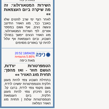
השירות המטאורולוגי: זה
מה שיקרה ביום העצמאות
»»
לאחר רצף ימי שרב לוהטים שלוו
באובך כבד, מזג האוויר התייצב
ונעשה נעים, ואף גשום במספר
אזורים. לפי השירות המטאורולוגי,
מזג האוויר הנעים יימשך במהלך
השבוע, וביום העצמאות אף עלול
להיות קר באזורים מסוימים
18/04/26 20:52
5.86% מהצפיות
מאת כיפה
הטמפרטורות יורדות,
הגשם חוזר - ואז מהפך:
תחזית מזג האוויר »»
בתחילת השבוע צפוי להיות מעונן
חלקית והטמפרטורות ימשיכו לרדת,
גשם מקומי צפוי לרדת, ברובו קל.
ביום הזיכרון צפוי להיות מעונן
חלקית, ביום העצמאות
הטמפרטורות עולות | תחזית מזג
האוויר המלאה