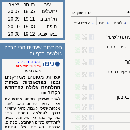
עיר
כניסה
יציאה
ירושלים
18:55
20:07
1-13 מתוך 13
תל אביב
19:11
20:09
לוהט
▲︎
חם
▲︎
עוררו עניין
חיפה
19:03
20:10
באר שבע
19:12
20:08
 לשינוי"
 בלבנון |
הכותרות שעניינו הכי הרבה
גולשים בדף זה
18/04/26 23:30
20.97% מהצפיות
מאת כיפה
קיד מבקר
עשרות מטוסים אמריקנים
נצפו בפתאומיות באזור:
המלחמה עלולה להתחדש
בקרוב »»
נון
לאחר שאיראן חסמה מחדש את
מצר הורמוז ופתחה באש לעבר
מכליות שניסו לעבור, נראה שהאזור
בדרך להסלמה נוספת. בכיר
אמריקני אמר כי המלחמה עשויה
להתחדש בימים הקרובים. בינתיים,
הרכבת האווירית של הכוחות