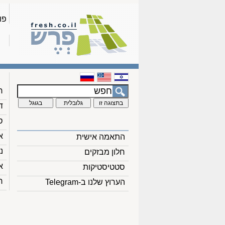
פו
ח
ד
ס
א
התאמה אישית
נ
חלון מבזקים
א
סטטיסטיקות
ח
הערוץ שלנו ב-Telegram