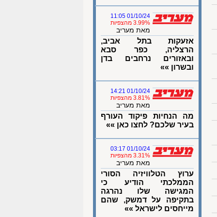
01/10/24 11:05
3.99% מהצפיות
מאת מעריב
אזעקות בתל אביב,
הרצליה, כפר סבא
ובאזורים נרחבים בדן
ובשרון »»
01/10/24 14:21
3.81% מהצפיות
מאת מעריב
מה הנחיות פיקוד העורף
בעיר שלכם? לחצו כאן »»
01/10/24 03:17
3.31% מהצפיות
מאת מעריב
ערוץ הטלוויזיה הסורי
הממלכתי הודיע כי
המגישה שלו נהרגה
בתקיפה על דמשק, שהם
מייחסים לישראל »»