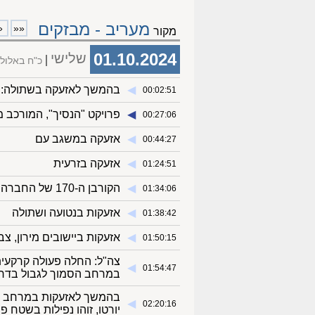
מעריב - מבזקים
«
««
מקור
01.10.2024
שלישי
כ"ח באלול
◀︎
בהמשך לאזעקה בשתולה: ש
00:02:51
◀︎
פרויקט "הנסיך", המורכב מש
00:27:06
◀︎
אזעקה במשגב עם
00:44:27
◀︎
אזעקה בזרעית
01:24:51
◀︎
הקורבן ה-170 של החברה הערבית מאז תחילת שנת 2024: בן 25 נורה למוות בצפון
01:34:06
◀︎
אזעקות בנטועה ושתולה
01:38:42
◀︎
אזעקות ביישובים מירון, צב
01:50:15
צה"ל: החלה פעולה קרקעית
◀︎
01:54:47
במרחב הסמוך לגבול בדרום
בהמשך לאזעקות במרחב מיר
◀︎
02:20:16
יורטו, זוהו נפילות בשטח פ