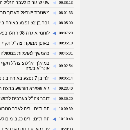
◀︎
שני שיגורים לעבר הגליל ה
06:38:13
◀︎
משטרת ישראל תערוך תרגי
08:01:33
◀︎
גבר בן 52 נפצע באורח בינוני במהלך רכיבה על אופניים סמוך לצומת משאבים
08:05:00
◀︎
לוחמי אוגדה 98 החלו בפעילות ממוקדת במרחב דרום לבנון | צפו בתיעוד
08:07:20
◀︎
באופן ממוקד: צה״ל תקף ת
08:35:10
◀︎
בהמשך לאזעקות במטולה וב
08:45:31
במהלך הלילה: צה"ל תקף
◀︎
09:02:54
אונר"א בעזה
◀︎
ילד בן 7 נפצע באורח בינוני לאחר שנפגע מרכב ברחוב דמשק אליעזר בבני ברק
09:05:14
◀︎
גיא שפירא הורשע ברצח רח
09:23:40
◀︎
דובר צה״ל בערבית לתושבי ל
09:36:20
◀︎
החות'ים: ירינו לעבר מטרו
10:09:39
◀︎
החות'ים: ירינו כטב"מים ל
10:10:48
◀︎
על רקע הכניסה הקרקעית ל
10:20:03