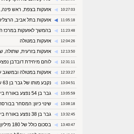
◀︎
אזעקות בצפת, ראש פינה, 
10:27:03
◀︎
אזעקות בתל אביב, הרצליה,
11:05:18
◀︎
בהמשך לאזעקות במרכז הארץ: גבר בן 54 
11:23:48
◀︎
אזעקות במטולה
12:04:26
◀︎
אזעקות בזרעית, שתולה, ש
12:13:50
◀︎
לוחם מיחידת דובדבן נפצ
12:31:11
◀︎
אזעקות במטולה ובמשגב ע
12:33:27
◀︎
נקבע מותו של גבר בן 63 שנמצא מחוסר הכרה בבית בבאר שבע
13:04:51
◀︎
גבר בן 54 נפצע באורח בינוני בתאונת דרכים בין שני כלי רכב פרטיים בכביש 4
13:05:59
◀︎
שינוי כיוון: המסחר בבורס
13:08:18
◀︎
גבר בן 38 נפצע באורח בינוני לאחר שידו נלכדה בגלגל אופנוע בתל אביב
13:32:45
◀︎
בסכום כולל של 180 מיליון שקל: הלוואות ללא ריבית לחקלאי העוטף‎
13:40:47