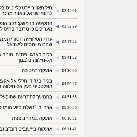
חיל האוויר יירט כלי טיס 
◀︎
02:49:01
לחופי ישראל באזור מרכז
התקיפה בדמשק: רכב הופצץ
◀︎
02:52:29
מעריכים כי מדובר בחיסול |
ערוץ הטלוויזיה הסורי הממ
◀︎
03:17:44
שהם מייחסים לישראל
בכיר בארגון פת"ח, מוניר
◀︎
03:41:52
אל-חילווה בלבנון
◀︎
אזעקה במטולה
04:30:06
בכיר בגדודי חללי אל-אקצ
◀︎
04:50:47
הפלסטיני בעין אל-חילווה ב
◀︎
בהמשך להתרעה שהופעלה ב
04:51:56
◀︎
ארה"ב: "נשלח סיוע הומניטרי נוסף
05:20:50
◀︎
אזעקה במרחב צפת
06:10:31
◀︎
אזעקות ביישובים דוב"ב ו
06:11:41