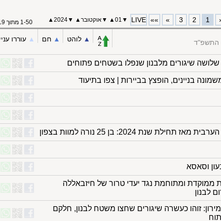
LIVE
»»
»
3
2
1
▼
01
▲
▼
אוקטובר
▲
▼
2024
▲
1-50 מתוך 119
▲︎
לוהט
▲︎
חם
▲︎
עוררו עניי
 התשפ"ד
לושה שיגורים מלבנון שנפלו בשטחים פתוחים
מונה בניינים, הופצץ בביירות | צפו בתיעוד
עון וסאסא
 ממוקדת ומתוחמת נגד יעדי טרור של חיזבאללה
 לבנון
ון: זוהו כעשרה שיגורים שחצו משטח לבנון, חלקם
תוח