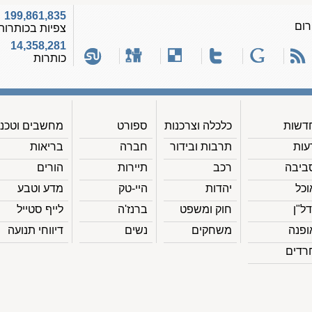
199,861,835
רום
צפיות בכותרות
14,358,281
כותרות
דשות
כלכלה וצרכנות
ספורט
מחשבים וטכנ'
עות
תרבות ובידור
חברה
בריאות
ביבה
רכב
תיירות
הורים
וכל
יהדות
היי-טק
מדע וטבע
דל"ן
חוק ומשפט
ברנז'ה
לייף סטייל
ופנה
משחקים
נשים
דיווחי תנועה
רדים