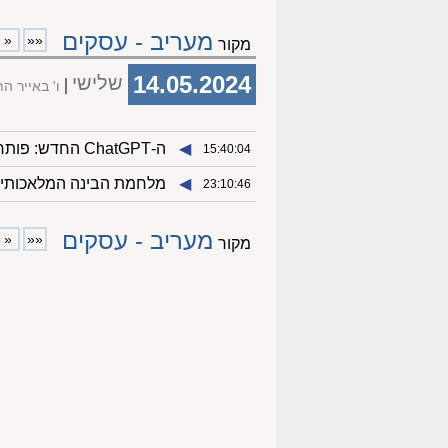
מעריב - עסקים
«
««
מקור
14.05.2024
שלישי
ו' באייר 
◀︎
ה-ChatGPT החדש: פותר תרגילים במתמטיקה ומפלרטט בדייטים
15:40:04
◀︎
מלחמת הבינה המלאכותית: גוגל 
23:10:46
מעריב - עסקים
«
««
מקור