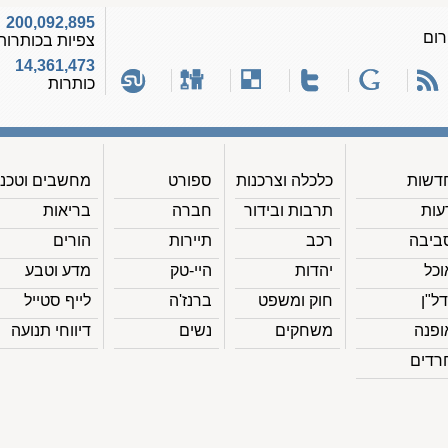
200,092,895
רום
צפיות בכותרות
14,361,473
כותרות
דשות
כלכלה וצרכנות
ספורט
מחשבים וטכנ'
עות
תרבות ובידור
חברה
בריאות
ביבה
רכב
תיירות
הורים
וכל
יהדות
היי-טק
מדע וטבע
דל"ן
חוק ומשפט
ברנז'ה
לייף סטייל
ופנה
משחקים
נשים
דיווחי תנועה
רדים