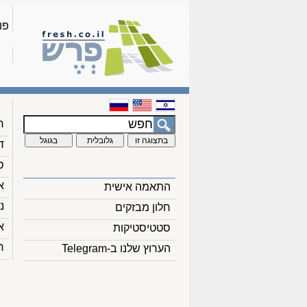
פו
ח
ד
ס
א
התאמה אישית
נ
חלון מבזקים
א
סטטיסטיקות
ח
הערוץ שלנו ב-Telegram