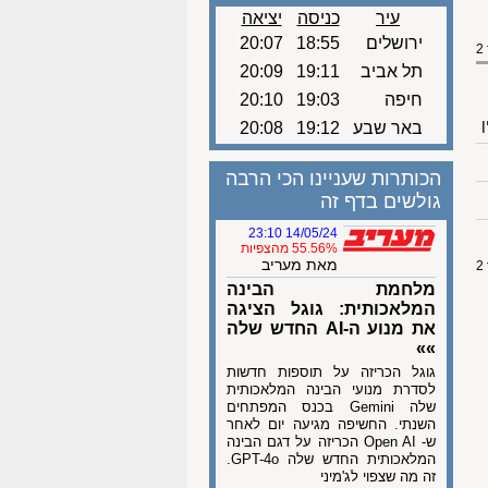
עיר
כניסה
יציאה
ירושלים
18:55
20:07
תל אביב
19:11
20:09
חיפה
19:03
20:10
ן
באר שבע
19:12
20:08
הכותרות שעניינו הכי הרבה
גולשים בדף זה
14/05/24 23:10
55.56% מהצפיות
מאת מעריב
מלחמת הבינה
המלאכותית: גוגל הציגה
את מנוע ה-AI החדש שלה
»»
גוגל הכריזה על תוספות חדשות
לסדרת מנועי הבינה המלאכותית
שלה Gemini בכנס המפתחים
השנתי. החשיפה מגיעה יום לאחר
ש- Open AI הכריזה על דגם הבינה
המלאכותית החדש שלה GPT-4o.
זה מה שצפוי לג'מיני