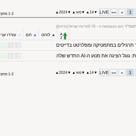
LIVE
»»
»
1
▼
14
▲
▼
מאי
▲
▼
2024
▲
1-2 מתוך 2
התשפ"ד
(יום העצמאות ה - 76 למדינת ישראל [נדחה])
▲︎
לוהט
▲︎
חם
▲︎
עוררו עניי
הציגה את מנוע ה-AI החדש שלה
LIVE
»»
»
1
▼
14
▲
▼
מאי
▲
▼
2024
▲
1-2 מתוך 2