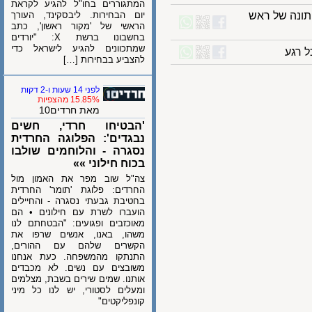
המתגוררים בחו"ל להגיע לקראת
נה של ראש
יום הבחירות. ליבסקינד, העורך
הראשי של 'מקור ראשון', כתב
בחשבונו ברשת X: "יורדים
שמתכוונים להגיע לישראל כדי
גע
להצביע בבחירות […]
לפני 14 שעות ו-2 דקות
15.85% מהצפיות
מאת חרדים10
'הבטיחו חרדי, חשים
נבגדים': הפלוגה החרדית
נסגרה - והלוחמים שולבו
בכוח חילוני »»
צה"ל שוב מפר את האמון מול
החרדים: פלוגת 'תומר' החרדית
בחטיבת גבעתי נסגרה - והחיילים
הועברו לשרת עם חילונים • הם
מאוכזבים ופגועים: "הבטחתם לנו
משהו, באנו, אנשים שרפו את
הקשרים שלהם עם ההורים,
התנתקו מהמשפחה. כעת אנחנו
משובצים עם נשים. לא מכבדים
אותנו. שמים שירים בשבת, מצלמים
ומעלים לסטורי, יש לנו כל מיני
קונפליקטים"