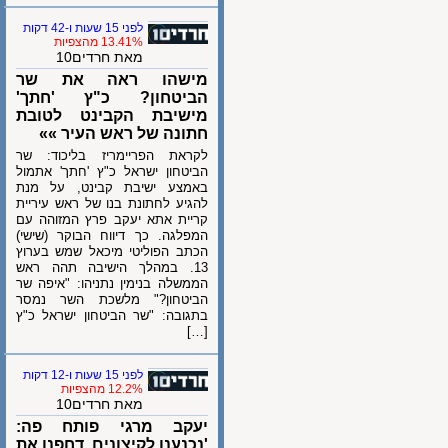
לפני 15 שעות ו-42 דקות
13.41% מהצפיות
מאת חרדים10
מישהו ראה את שר
הביטחון? כ"ץ 'חתך'
מישיבת הקבינט לטובת
חתונה של ראש העיר »»
לקראת הפריימריז בליכוד: שר
הביטחון ישראל כ"ץ 'חתך' אתמול
באמצע ישיבת קבינט, על מנת
להגיע לחתונת בנו של ראש עיריית
קריית אתא יעקב פרץ המזוהה עם
המפלגה. כך דיווח הבוקר (שישי)
הכתב הפוליטי מיכאל שמש בערוץ
13. במהלך הישיבה תהה ראש
הממשלה בנימין נתניהו: "איפה שר
הביטחון?" מלשכת השר נמסר
בתגובה: "שר הביטחון ישראל כ"ץ
[…]
לפני 15 שעות ו-12 דקות
12.2% מהצפיות
מאת חרדים10
יעקב מרגי פותח פה:
'נכנענו לקיצונים. דחפנו את