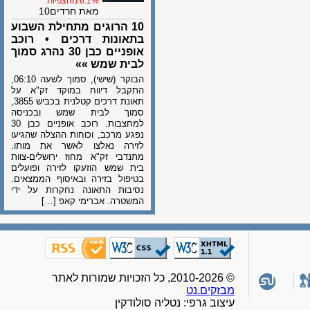
6.1% מהצפיות
מאת חרדים10
10 הרוגים מתחילת השבוע
בתאונות דרכים • רוכב
אופניים כבן 30 נהרג סמוך
לבית שמש »»
הבוקר (שישי), סמוך לשעה 06:10,
התקבל דיווח במוקד זק"א על
תאונת דרכים קטלנית בכביש 3855,
סמוך לבית שמש ובכניסה
למחצבות. רוכב אופניים כבן 30
נפגע מרכב, וכוחות ההצלה שהגיעו
לזירה נאלצו לאשר את מותו.
מתנדבי זק"א מחוז ירושלים-צוות
בית שמש הוזעקו לזירה ופועלים
בטיפול בזירה ובאיסוף הממצאים.
נסיבות התאונה נחקרות על ידי
המשטרה. אברימי קאפ […]
© 2010-2026, כל הזכויות שמורות לאתר
מבזקים.נט
עיצוב גרפי: נטליה סולודקין