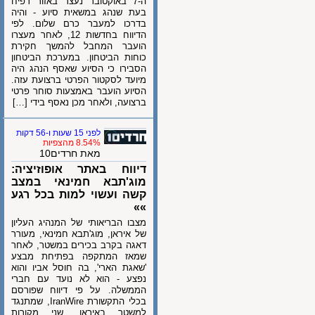
ה-7 באוקטובר נעצר באזור רפיח
בעת שנהג במשאית סיוע - והיה
בדרכו למעבר כרם שלום. לפי
הדיווח בחדשות 12, לאחר מעצרו
הועבר המחבל להמשך חקירת
כוחות הביטחון. במערכת הביטחון
הסבירו כי הסיוע שאסף הנהג היה
מיועד לסקטור הפרטי ברצועת עזה.
הסיוע הועבר באמצעות סוחר פרטי
ברצועה, ולאחר מכן נאסף בידי […]
לפני 15 שעות ו-56 דקות
8.54% מהצפיות
מאת חרדים10
דיווח באתר אופוזיציה:
מוג'תבא חמינאי במצב
קשה ועשוי למות בכל רגע
»»
מצבו הבריאותי של המנהיג העליון
של איראן, מוג'תבא חמינאי, מעורר
דאגה בקרב בכירים במשטר, לאחר
שמאז המתקפה בפתיחת מבצע
'שאגת הארי', בה חוסל אביו והוא
נפצע - הוא לא נועד עם חברי
הממשלה. על פי דיווח שפורסם
בכלי התקשורת IranWire, שמתנגד
למשטר באיראן, שני מקורות