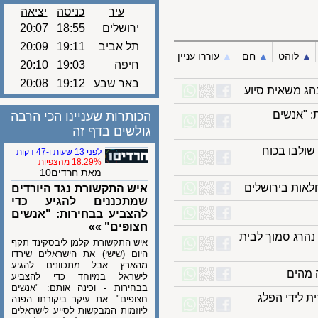
עיר
כניסה
יציאה
ירושלים
18:55
20:07
תל אביב
19:11
20:09
לוהט
▲︎
חם
▲︎
עוררו עניין
חיפה
19:03
20:10
באר שבע
19:12
20:08
משאית סיוע
אנשים
הכותרות שעניינו הכי הרבה
גולשים בדף זה
לבו בכוח
לפני 13 שעות ו-47 דקות
18.29% מהצפיות
מאת חרדים10
איש התקשורת נגד היורדים
שמתכננים להגיע כדי
להצביע בבחירות: "אנשים
חצופים" »»
לת השבוע בתאונות דרכים • רוכב אופניים כבן 30 נהרג סמוך לבית
איש התקשורת קלמן ליבסקינד תקף
היום (שישי) את הישראלים שירדו
מהארץ אבל מתכוונים להגיע
לישראל במיוחד כדי להצביע
בבחירות - וכינה אותם: "אנשים
לידי הפלג
חצופים". את עיקר ביקורתו הפנה
ליוזמות המבקשות לסייע לישראלים