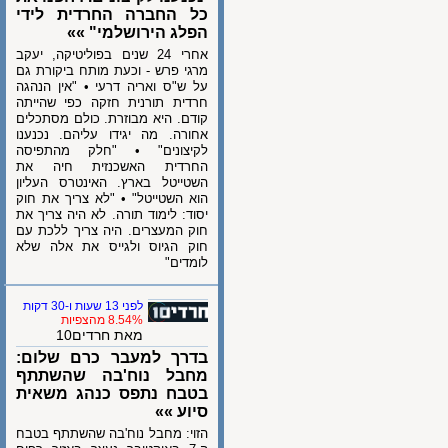
כל החברה החרדית לידי
הפלג הירושלמי" »»
אחרי 24 שנים בפוליטיקה, יעקב
מרגי פרש - וכעת מותח ביקורת גם
על ש"ס ואריה דרעי • "אין הנהגה
חרדית תורנית חזקה כפי שהייתה
קודם. היא מבוזרת. כולם מסתכלים
אחורה. מה יגידו עליהם. נכנענו
לקיצונים" • "חלק מהתפיסה
החרדית האשכנזית חיה את
השטייטל בארץ. האינטרס העליון
הוא השטייטל" • "לא צריך את חוק
יסוד: לימוד תורה. לא היה צריך את
חוק המעצרים. היה צריך ללכת עם
חוק הגיוס ולגייס את אלה שלא
לומדים"
לפני 13 שעות ו-30 דקות
8.54% מהצפיות
מאת חרדים10
בדרך למעבר כרם שלום:
מחבל נוח'בה שהשתתף
בטבח נתפס כנהג משאית
סיוע »»
הזוי: מחבל נוח'בה שהשתתף בטבח