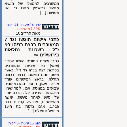
המקורבים לממשלו של הנשיא
מסעוד פזשכיאן מסרו כי ישנן
שמועות […]
לפני 14 שעות ו-41 דקות
7.32% מהצפיות
מאת חרדים10
כתבי אישום הוגשו נגד 7
המעורבים ברצח בניהו רזי
ז"ל בשכונת נחלאות
בירושלים »»
כתבי אישום חמורים הוגשו הבוקר
(שישי) נגד שבעת המעורבים
בפרשת רצח בניהו רזי ז"ל, כאשר
שישה מהם הואשמו ברצח בכוונה
תחילה. בראש הנאשמים עומד
אביאור ששון, החשוד המרכזי שהיה
שבועיים במנוסה. אמו, לינור ששון,
מואשמת בעבירה קלה הרבה יותר
של סיוע לאחר מעשה. שישה
מהנאשמים, ארבעה קטינים כבני
17-15, אגם צרפתי בת ה-19
מירושלים ושילת […]
לפני 15 שעות ו-5 דקות