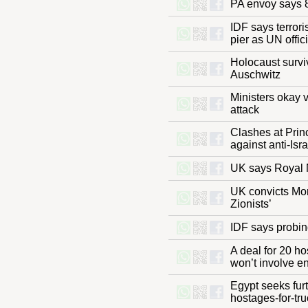
PA envoy say
IDF says terr
pier as UN off
Holocaust sur
Auschwitz
Ministers oka
attack
Clashes at Pr
against anti
UK says Roya
UK convicts 
Zionists’
IDF says prob
A deal for 20
won’t involv
Egypt seeks f
hostages-for-