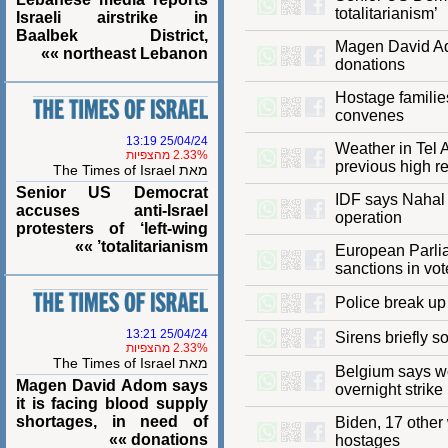
totalitarianis
Israeli airstrike in
Baalbek District,
Magen David 
northeast Lebanon »»
donations
Hostage famil
convenes
25/04/24 13:19
Weather in Te
2.33% מהצפיות
previous hig
מאת The Times of Israel
Senior US Democrat
IDF says Nah
accuses anti-Israel
operation
protesters of ‘left-wing
totalitarianism’ »»
European Par
sanctions in 
Police break 
25/04/24 13:21
Sirens briefl
2.33% מהצפיות
מאת The Times of Israel
Belgium says 
Magen David Adom says
overnight str
it is facing blood supply
shortages, in need of
Biden, 17 oth
donations »»
hostages