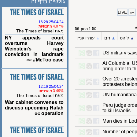
גולשים בדף זה
LIVE
25/04/24 16:28
4.07% מהצפיות
1-50 מתוך 56
מאת The Times of Israel
NY appeals court
עוררו עניין
▲︎
חם
▲︎
לוהט
overturns Harvey
Weinstein’s rape
US military s
conviction in landmark
#MeToo case »»
At Columbia, 
bring order t
Over 20 arres
protesters bel
25/04/24 12:16
3.49% מהצפיות
UN humanitari
מאת The Times of Israel
War cabinet convenes to
Peru judge or
discuss upcoming Rafah
to kill Israelis
operation »»
Man dies in L
Number of peo