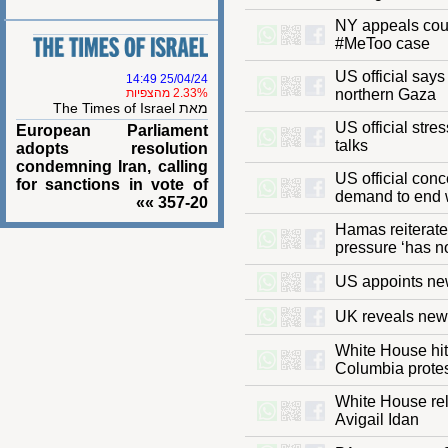
NY appeals c
#MeToo cas
US official s
25/04/24 14:49
2.33% מהצפיות
northern Ga
מאת The Times of Israel
US official s
European Parliament
talks
adopts resolution
condemning Iran, calling
US official 
for sanctions in vote of
demand to e
357-20 »»
Hamas reiter
pressure ‘ha
US appoints
UK reveals n
White House h
Columbia pro
White House 
Avigail Idan