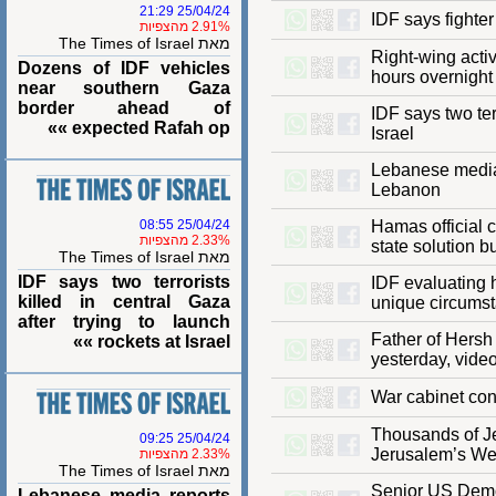
25/04/24 21:29
IDF says figh
2.91% מהצפיות
מאת The Times of Israel
Right-wing ac
Dozens of IDF vehicles
hours overni
near southern Gaza
border ahead of
IDF says two t
expected Rafah op »»
Israel
Lebanese medi
Lebanon
25/04/24 08:55
Hamas officia
2.33% מהצפיות
state solutio
מאת The Times of Israel
IDF says two terrorists
IDF evaluatin
killed in central Gaza
unique circu
after trying to launch
Father of He
rockets at Israel »»
yesterday, vi
War cabinet 
Thousands of
25/04/24 09:25
Jerusalem’s 
2.33% מהצפיות
מאת The Times of Israel
Senior US Dem
Lebanese media reports