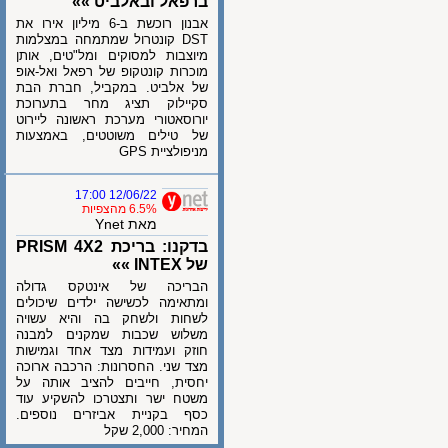
ברפאל ובאלביט »»
אבנון רוכשת ב-6 מיליון אירו את
DST קונטרול שמתמחה במצלמות
מיוצבות למסוקים ומל"טים, אותן
מוכרות קונטקופ של רפאל ואל-אופ
של אלביט. במקביל, חברת הבת
סקיילוק תציג מחר בתערוכת
יורוסאטורי מערכת ראשונה ליירוט
של טילים משוטטים, באמצעות
מניפולציית GPS
12/06/22 17:00
6.5% מהצפיות
מאת Ynet
בדקנו: בריכת PRISM 4X2
של INTEX »»
הבריכה של אינטקס גדולה
ומתאימה לכשישה ילדים שיכולים
לשחות ולשחק בה והיא עשויה
משלוש שכבות שמקנים למבנה
חוזק ועמידות מצד אחד וגמישות
מצד שני. החסרונות: הרכבה ארוכה
יחסית, חייבים להציב אותה על
משטח ישר ותצטרכו להשקיע עוד
כסף בקניית אביזרים נוספים.
המחיר: 2,000 שקל