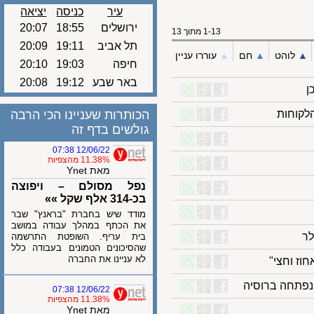
עיר
כניסה
יציאה
ירושלים
18:55
20:07
1-13 מתוך 13
תל אביב
19:11
20:09
לוהט
▲︎
חם
▲︎
עוררו עניין
חיפה
19:03
20:10
באר שבע
19:12
20:08
וחות
הכותרות שעניינו הכי הרבה
גולשים בדף זה
12/06/22 07:38
11.38% מהצפיות
מאת Ynet
נפל מסולם – ויפוצה
בכ-314 אלף שקל »»
מודד שיש בחברת "בראנץ" שבר
את הכתף במהלך עבודה במושב
בית עריף. השופטת התרשמה
שהסיכונים הטמונים בעבודה כלל
לא עניינו את החברה
 וחצי"
תחה ברוסיה
12/06/22 07:38
11.38% מהצפיות
מאת Ynet