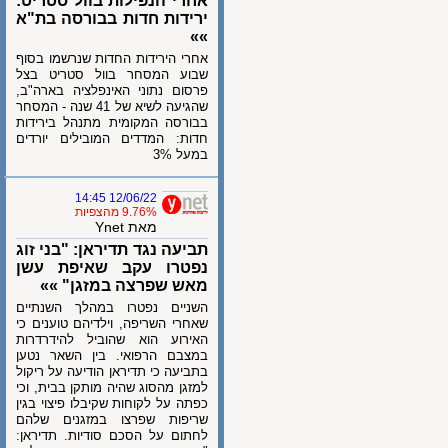
אחרי הנפילות בוול סטריט:
ירידות חדות בבורסה בת"א
»»
אחרי הירידות החדות שנרשמו בסוף
שבוע המסחר בוול סטריט בצל
פרסום נתוני האינפלציה בארה"ב,
שהגיעה לשיא של 41 שנה - המסחר
בבורסה המקומית מתנהל בירידות
חדות: המדדים המובילים יורדים
במעל 3%
12/06/22 14:45
9.76% מהצפיות
מאת Ynet
תביעה נגד תדיראן: "בני זוג
נפטרו עקב שאיפת עשן
מאש שפרצה במזגן" »»
השניים נפטרו במהלך השנתיים
שאחרי השריפה, וילדיהם טוענים כי
האירוע הוא שהוביל להידרדרות
במצבם הרפואי. בין השאר נטען
בתביעה כי תדיראן הודיעה על ריקול
למזגן מהסוג שהיה מותקן בבית, וכי
כפתה על לקוחות שקיבלו פיצוי בגין
שריפות שפרצו במזגנים שלהם
לחתום על הסכם סודיות. תדיראן: