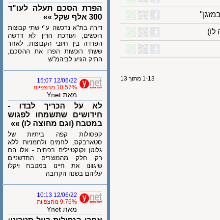
הפרת הסכם תעלה לעו"ד
ן"
300 אלף שקל »»
דירה בת"א נרכשה ע"י שתי קבוצות
רוכשים, ועורכת הדין לא דרשה
הפרדה בין חיובי הקבוצות. לאחר
ששתי רוכשות הפרו את ההסכם,
התיק הגיע לביהמ"ש
1-13 מתוך 13
12/06/22 15:07
10.57% מהצפיות
מאת Ynet
לא על הכריך לבדו -
חידושים שתשמחו לפגוש
במטבח (וגם מחוצה לו) »»
קפסולות קפה ביתיות של
סטארבקס, לחמים ולחמניות ללא
גלוטן וקוקטיילים בפחית - אלו הם
רק חלק מהמוצרים החדשניים
שיגוונו את חיינו במטבח ויקלו
עליהם בשנה הקרובה
12/06/22 10:13
9.76% מהצפיות
מאת Ynet