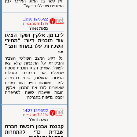
"אין קשר בין המזגן המוזכר לבין
המזגנים שנכללו בריקול"
12/06/22 13:38
8.13% מהצפיות
מאת Ynet
ליברמן, אלקין ושקד הציגו
עוד תוכנית דיור: "מחירי
השכירות עלו באחוז וחצי"
»»
על רקע המצב הפוליטי השביר
והביקורת על התוכניות שלא יצאו
לפועל, השרים הציגו תוכנית נוספת
שכוללת את הרחבת הגרלות
הדירות המוזלות, שינוי בהצמדה
למדד תשומות בנייה ועוד צעדים
שאמורים לזרז את התכנון. אלקין:
"זוגות שיעברו לשנה לפריפריה
יקבלו עדיפות בהגרלה"
12/06/22 14:27
7.32% מהצפיות
מאת Ynet
קבוצת אבנון רוכשת חברה
שבדית כדי להתחרות