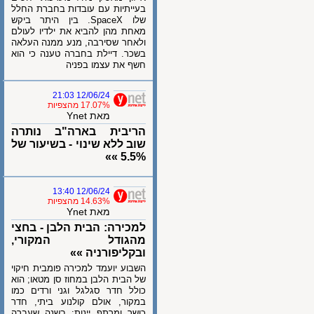
בעייתיות עם עובדות בחברת החלל
שלו SpaceX. בין היתר ביקש
מאחת מהן להביא את ילדיו לעולם
ולאחר שסירבה, מנע ממנה העלאה
בשכר. דיילת בחברה טענה כי הוא
חשף את עצמו בפניה
12/06/24 21:03
17.07% מהצפיות
מאת Ynet
הריבית בארה"ב נותרה
שוב ללא שינוי - בשיעור של
5.5% »»
12/06/24 13:40
14.63% מהצפיות
מאת Ynet
למכירה: הבית הלבן - בחצי
מהגודל המקורי,
ובקליפורניה »»
השבוע יועמד למכירה פומבית חיקוי
של הבית הלבן במחוז סן מטאו; הוא
כולל חדר סגלגל וגני ורדים כמו
במקור, אולם קולנוע ביתי, חדר
כושר ומרתף יינות; בשנה שעברה