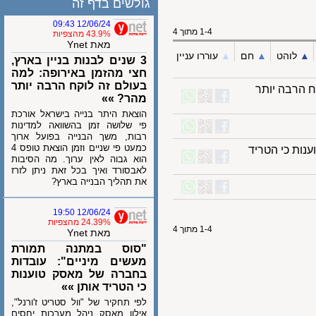
גולשים בדף זה
12/06/24 09:43
1-4 מתוך 4
43.9% מהצפיות
מאת Ynet
לוהט
▲︎
חם
▲︎
עוררו עניין
3 שנים לבנות בניין בארץ,
חצי מהזמן באירופה: למה
בעולם זה לוקח הרבה יותר
הרבה יותר
מהר? »»
הוצאת היתר בנייה בישראל אורכת
פי שלושה זמן בהשוואה למדינות
רבות, משך הבנייה בפועל ארוך
כמעט פי שניים וזמן הוצאת טופס 4
 כי הטריד
הוא גבוה לאין ערוך. מה הסיבות
לאבסורד ואיך בכל זאת ניתן לזרז
את תהליך הבנייה בארץ?
12/06/24 19:50
24.39% מהצפיות
1-4 מתוך 4
מאת Ynet
"סוס במתנה תמורת
מעשים מיניים": עובדות
בחברה של מאסק טוענות
כי הטריד אותן »»
לפי תחקיר של "וול סטריט ז'ורנל",
אילון מאסק ניהל מערכות יחסים