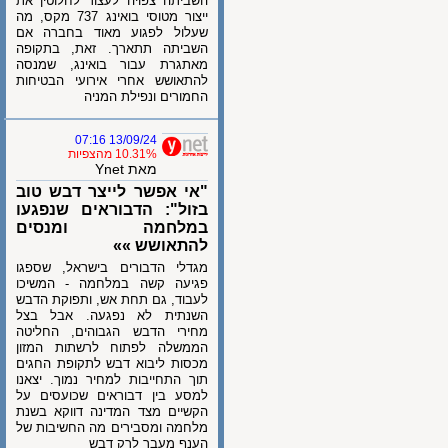
השביתה צפויה לעצור לחלוטין את
ייצור מטוסי בואינג 737 מקס, מה
שעלול לפגוע מאוד בחברה אם
השביתה תתארך. זאת, בתקופה
מאתגרת עבור בואינג, שמנסה
להתאושש אחרי אירועי הבטיחות
החמורים ונפילת המניה
13/09/24 07:16
10.31% מהצפיות
מאת Ynet
"אי אפשר לייצר דבש טוב
בזול": הדבוראים שנפגעו
במלחמה ומנסים
להתאושש »»
מגדלי הדבורים בישראל, שספגו
פגיעה קשה במלחמה - המשיכו
לעבוד, גם תחת אש, ותפוקת הדבש
השנתית לא נפגעה. אבל בצל
מחירי הדבש הגבוהים, החליטה
הממשלה לפתוח לרשתות המזון
מכסות ליבוא דבש לתקופת החגים
תוך התחייבות למחיר נמוך. יצאנו
למסע בין דבוראים שכועסים על
הקשיים מצד המדינה דווקא בשנת
מלחמה ומסבירים מה החשיבות של
הענף מעבר לרק דבש