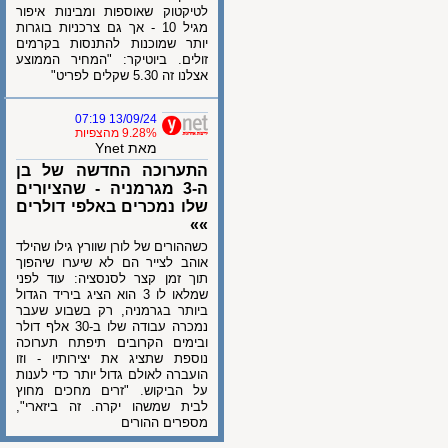
לטיקטוק שאוספות ומבינות איפור
מגיל 10 - אך גם צרכניות בוגרות
יותר שמוכנות להתנסות בקרמים
זולים. ביוטיקר: "המחיר הממוצע
אצלנו זה 5.30 שקלים לפריט"
13/09/24 07:19
9.28% מהצפיות
מאת Ynet
התערוכה החדשה של בן
ה-3 מגרמניה - שהציורים
שלו נמכרים באלפי דולרים
»»
כשההורים של לורן שוורץ גילו שהילד
אוהב לצייר הם לא שיערו שיהפוך
תוך זמן קצר לסנסציה: עוד לפני
שמלאו לו 3 הוא הציג ביריד הגדול
ביותר בגרמניה, רק בשבוע שעבר
נמכרה עבודה שלו ב-30 אלף דולר
ובימים הקרובים תיפתח תערוכה
נוספת שתציג את יצירותיו - וזו
הועברה לאולם גדול יותר כדי לענות
על הביקוש. "זרים מחכים מחוץ
לבית שמשהו יקרה. זה ביזארי",
מספרים ההורים