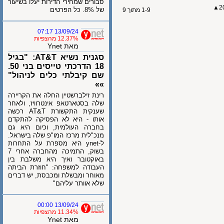
סבורים שמחירי הדירות יעלו בשיעור
של 8%. כל הפרטים
1-9 מתוך 9
13/09/24 07:17
12.37% מהצפיות
מאת Ynet
סגנית נשיא AT&T: "בגיל
18 הדרכתי טייסים בני 50.
שם קיבלתי כלים לניהול"
»»
רינת זילברשטיין החלה את הקריירה
שלה בסטארטאפ אינטרוויז, ולאחר
שענקית התקשורת AT&T רכשה
אותו - היא לא הפסיקה להתקדם
בחברה העולמית, וכיום היא גם
מנכ"לית מרכז המו"פ שלה בישראל.
ל-ynet היא מספרת על התחרות
בשוק, התמיכה מהחברה אחרי 7
באוקטובר ואיך היא משלבת בין
העבודה למשפחה: "חוזרת הביתה
מאוחר ומבשלת ומכבסת, יש דברים
שלא אוותר עליהם"
13/09/24 00:00
11.34% מהצפיות
מאת Ynet