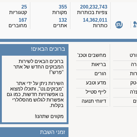
25
355
200,232,743
צפיות בכותרות
מקורות
קטגוריות
167
132
14,362,011
כותרות
אתרים
מחוברים
ברוכים הבאים!
מחשבים וטכנ'
ברוכים הבאים לשירות
בריאות
המבזקים החדש של אתר
"פרש"!
הורים
מדע וטבע
השירות ניתן על ידי אתר
"מבזקים.נט", ותוכלו למצוא
לייף סטייל
בו אפשרויות חדשות, כמו גם
אפשרות לגלוש מהסלולרי
דיווחי תנועה
בקלות.
מקווים שתהנו!
זמני השבת