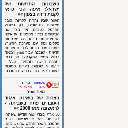
השכונות החדשות של
ישראל: איפה הכי כדאי
לקנות דירה בצפון »»
האזור שבין נהריה לקריות סובל
מאיומים ביטחוניים, רק השבוע
התרסק כטב"ם, אך מצד שני
הביקושים באזור מטפסים. אז איפה
המחירים נוחים יותר, היכן יש פחות
פקקים ומה עם מערכת החינוך?
בעזרת מדד מיוחד לבחינת שכונות
חדשות - שנבנה עבור ynet ו"ממון"
בסיוע שמאי המקרקעין ניב כרמי
וחברת הייעוץ והמחקר Vcell -
דירגנו 4 שכונות בערים סמוכות
באזור הצפון. כתבה רביעית בסדרה
13/09/24 13:54
11.34% מהצפיות
מאת Ynet
הצרות של בואינג: איגוד
העובדים פתח בשביתה -
לראשונה מאז 2008 »»
30 אלף עובדי ייצור הודיעו שיפתחו
בשביתה בשל אי שביעות רצונם
מהסכם השכר החדש שהוצע להם.