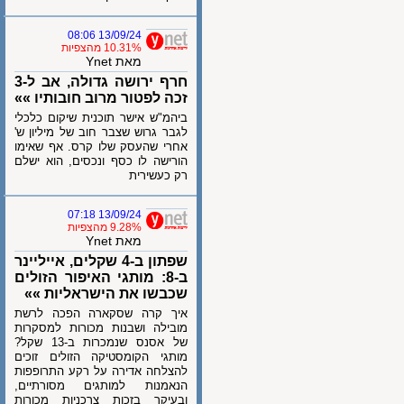
13/09/24 08:06
10.31% מהצפיות
מאת Ynet
חרף ירושה גדולה, אב ל-3
זכה לפטור מרוב חובותיו »»
ביהמ"ש אישר תוכנית שיקום כלכלי
לגבר גרוש שצבר חוב של מיליון ש'
אחרי שהעסק שלו קרס. אף שאימו
הורישה לו כסף ונכסים, הוא ישלם
רק כעשירית
13/09/24 07:18
9.28% מהצפיות
מאת Ynet
שפתון ב-4 שקלים, אייליינר
ב-8: מותגי האיפור הזולים
שכבשו את הישראליות »»
איך קרה שסקארה הפכה לרשת
מובילה ושבנות מכורות למסקרות
של אסנס שנמכרות ב-13 שקל?
מותגי הקומסטיקה הזולים זוכים
להצלחה אדירה על רקע התרופפות
הנאמנות למותגים מסורתיים,
ובעיקר בזכות צרכניות מכורות