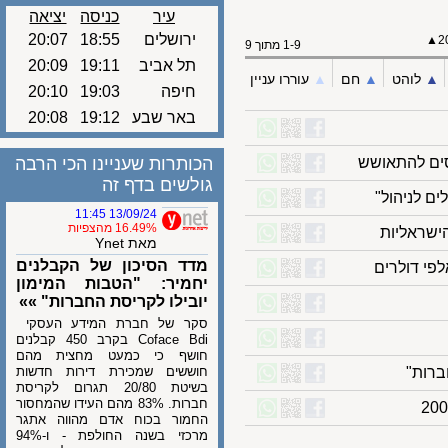
עיר
כניסה
יציאה
ירושלים
18:55
20:07
1-9 מתוך 9
תל אביב
19:11
20:09
לוהט
▲︎
חם
▲︎
עוררו עניין
חיפה
19:03
20:10
באר שבע
19:12
20:08
ם להתאושש
הכותרות שעניינו הכי הרבה
גולשים בדף זה
13/09/24 11:45
16.49% מהצפיות
מאת Ynet
מדד הסיכון של הקבלנים
יחמיר: "הטבות המימון
יובילו לקריסת החברות" »»
סקר של חברת המידע העסקי
Coface Bdi בקרב 450 קבלנים
חושף כי כמעט מחצית מהם
ות"
חוששים שמכירת דירות חדשות
בשיטת 20/80 תגרום לקריסת
חברות. 83% מהם העידו שהמחסור
החמור בכוח אדם מהווה אתגר
מרכזי בשנה החולפת - ו-94%