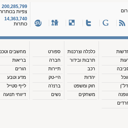
200,285,799
רום
צפיות בכותרות
14,363,740
כותרות
דשות
כלכלה וצרכנות
ספורט
מחשבים וטכנ'
עות
תרבות ובידור
חברה
בריאות
ביבה
רכב
תיירות
הורים
וכל
יהדות
היי-טק
מדע וטבע
דל"ן
חוק ומשפט
ברנז'ה
לייף סטייל
ופנה
משחקים
נשים
דיווחי תנועה
רדים