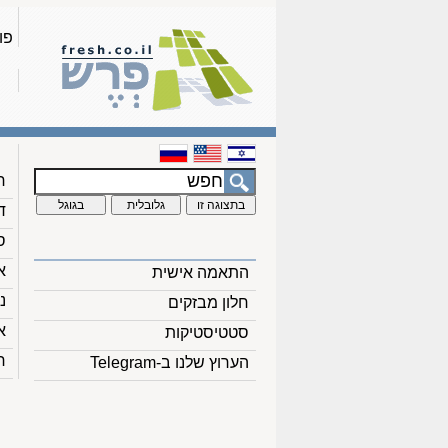
פו
ח
ד
ס
א
התאמה אישית
נ
חלון מבזקים
א
סטטיסטיקות
ח
הערוץ שלנו ב-Telegram