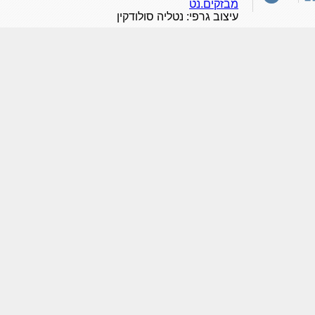
מבזקים.נט
עיצוב גרפי: נטליה סולודקין