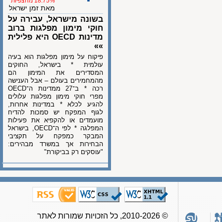
18.75% מהצפיות
מאת זמן ישראל
בשונה מישראל, עבירה על
חוקי מימון מפלגות ברוב
מדינות OECD היא פלילית
»»
פיקוח על מימון מפלגות הוא בעיה
עולמית * בישראל, החוקים
המסדירים את המימון הם
מהמחמירים בעולם – אבל הענישה
רכה * ב־27 ממדינות ה־OECD
מפרי חוקי מימון מפלגות עלולים
להגיע לכלא * במדינות אחרות,
לגוף המפקח יש סמכות להדיח
מועמדים או להקפיא את פעילות
המפלגה * לפי ה־OECD, בישראל
המבקר כמפקח על תקציבי
הבחירות אך במשרד מבהירים:
"עוסקים רק בביקורת"
© 2010-2026, כל הזכויות שמורות לאתר