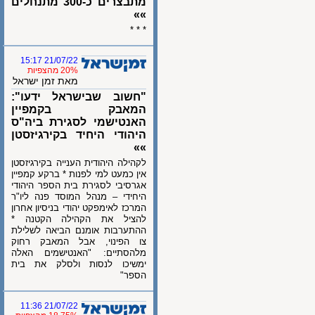
מתבצרים כ-300 מתנחלים
»»
* * *
21/07/22 15:17
20% מהצפיות
מאת זמן ישראל
"חשוב שבישראל ידעו":
המאבק בקמפיין
האנטישמי לסגירת ביה"ס
היהודי היחיד בקירגיזסטן
»»
לקהילה היהודית הענייה בקירגיזסטן
אין כמעט למי לפנות * ברקע קמפיין
אגרסיבי לסגירת בית הספר היהודי
היחידי – מנהל המוסד פנה ליו"ר
המרכז לאימפקט יהודי בניסיון אחרון
להציל את הקהילה הקטנה *
ההתערבות אומנם הביאה לשלילת
צו הפינוי, אבל המאבק רחוק
מלהסתיים: "האנטישמים האלה
ימשיכו לנסות ולסלק את בית
הספר"
21/07/22 11:36