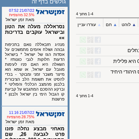
גולשים בדף זה
21/07/22 07:52
1-4 מתוך 4
32.5% מהצפיות
מאת זמן ישראל
לוהט
▲︎
חם
▲︎
עוררו עניין
נסראללה מעלה את הטון
ובישראל עוקבים בדריכות
»»
מנהיג חזבאללה נואם בתכיפות
גבוהה ושולח איומים מתמשכים על
אסדות הגז של ישראל * בישראל
הדעות חלוקות לגבי כוונותיו *
השאלה היא האם פניו לעימות
מוגבל עם ישראל, או שמא הוא
ודי היחיד
מייצר משבר זמני ומבוקר - בכדי
להסיט את תשומת הלב הציבורית
בלבנון מהמצב הכלכלי והפוליטי *
וברקע ההסכם המתגבש על קביעת
קו הגבול הימי בין ישראל ולבנון *
1-4 מתוך 4
פרשנות
21/07/22 11:16
28.75% מהצפיות
מאת זמן ישראל
מאחזי מבצע נחלה פונו
פרט לגבעה 26, שם