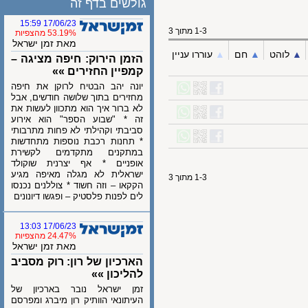
גולשים בדף זה
17/06/23 15:59
1-3 מתוך 3
53.19% מהצפיות
מאת זמן ישראל
לוהט
▲︎
חם
▲︎
עוררו עניין
הזמן הירוק: חיפה מציגה –
קמפיין החזירים »»
יונה יהב הבטיח לרוקן את חיפה
מחזירים בתוך שלושה חודשים, אבל
לא ברור איך הוא מתכוון לעשות את
זה * "שבוע הספר" הוא אירוע
סביבתי וקהילתי לא פחות מתרבותי
* תחנות רכבת נוספות מתחדשות
במתקנים מתקדמים לקשירת
אופניים * אף יצרנית שוקולד
ישראלית לא מגלה מאיפה מגיע
1-3 מתוך 3
הקקאו – וזה חשוד * צוללנים נכנסו
לים לפנות פלסטיק – ופגשו דיונונים
17/06/23 13:03
24.47% מהצפיות
מאת זמן ישראל
הארכיון של רון: רוק מסביב
להליכון »»
זמן ישראל נובר בארכיון של
העיתונאי הוותיק רון מיברג ומפרסם