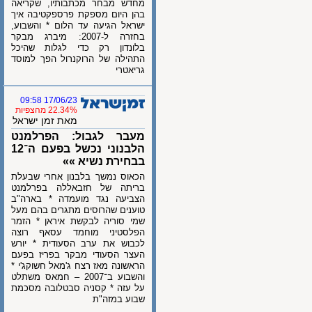
מחדש מבחר מכתבותיו, שקריאה
בהן היום מספקת פרספקטיבה איך
ישראל הגיעה עד הלום * והשבוע,
בחזרה ל-2007: מיברג מבקר
בלונדון רק כדי לגלות שהיכל
התהילה של הרוקנרול הפך למוסד
גריאטרי
17/06/23 09:58
22.34% מהצפיות
מאת זמן ישראל
מעבר לגבול: הפרלמנט
הלבנוני נכשל בפעם ה־12
בבחירת נשיא »»
הכאוס נמשך בלבנון אחרי שבעלת
בריתה של חזבאללה בפרלמנט
הצביעה נגד מועמדה * בארה"ב
טוענים שהרוסים מתגרים בהם מעל
שמי סוריה לבקשת איראן * הזמר
הפלסטיני מוחמד עסאף רוצה
לכבוש את ערב הסעודית * יורש
העצר הסעודי מבקר בפריז בפעם
הראשונה מאז רצח ג'מאל חשוקג'י *
והשבוע ב־2007 – חמאס משתלט
על עזה * קסניה סבטלובה מסכמת
שבוע במזה"ת