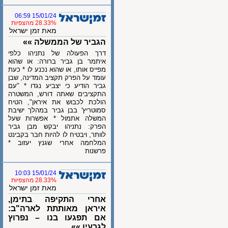
15/01/24 06:59
28.33% מהצפיות
מאת זמן ישראל
הגביר של הממשלה »»
דרך הפעולה של נתניהו כלפי
איתמר בן גביר ברורה: או שהוא
מפייס אותו, או שהוא נכנע לו * כעת
עומד על הפרק תקציב המדינה, שבן
גביר הודיע כי יצביע נגדו * "עם
התקציבים שאתה דורש, המשטרה
הולכת לכבוש את איראן", הטיח
סמוטריץ' בבן גביר במהלך ישיבת
המשלה אתמול * אפשרות שעל
הפרק: נתניהו יבקש מבן גביר
לוותר, ויבטיח לו להיות חבר בקבינט
המלחמה אחרי שגנץ יעזוב *
פרשנות
15/01/24 10:03
28.33% מהצפיות
מאת זמן ישראל
אחרי התקיפה בתימן,
איראן מאותתת לארה"ב:
אם תפגעו בנו – נפרוץ
לגרעין »»