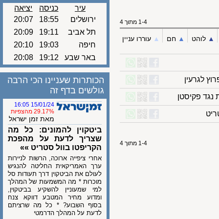
עיר
כניסה
יציאה
ירושלים
18:55
20:07
1-4 מתוך 4
תל אביב
19:11
20:09
לוהט
▲︎
חם
▲︎
עוררו עניין
חיפה
19:03
20:10
באר שבע
19:12
20:08
לגרעין
הכותרות שעניינו הכי הרבה
גולשים בדף זה
גד פקיסטן
15/01/24 16:05
29.17% מהצפיות
מאת זמן ישראל
ביטקוין להמונים: כל מה
שצריך לדעת על מהפכת
1-4 מתוך 4
הקריפטו בוול סטריט »»
אחרי ציפייה ארוכה, הרשות לניירות
ערך האמריקאית החליטה להנגיש
לעולם את הביטקוין דרך תעודות סל
מוכרות * מה המשמעות של המהלך
למי שמעוניין להשקיע בביטקוין,
ומדוע מחיר המטבע דווקא צנח
בסוף השבוע? * כל מה שרציתם
לדעת על המהלך הדרמטי