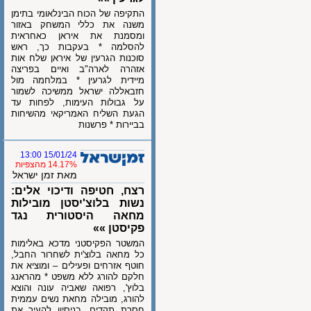
התקיפה של הכוח הבינלאומי בתימן
משנה את כללי המשחק באזור
ומסמנת את איראן כאחראית
להסלמה * בעקבות כך, ראש
סוכנות הגרעין של איראן שלח אות
אזהרה לארה"ב ואיים בפריצה
מיידית לגרעין * במלחמה מול
חזבאללה ישראל ממשיכה לשמור
על גבולות העימות, לפחות עד
הגעת השליח האמריקאי מהשיחות
בביירות * פרשנות
15/01/24 13:00
14.17% מהצפיות
מאת זמן ישראל
רצח, חטיפה ודיכוי אלים:
נשות בלוצ'יסטן מובילות
מחאה היסטורית נגד
פקיסטן »»
המשטר הפקיסטני מדכא באלימות
כל מחאה בלוצ'ית לשחרור החבל,
חוטף אזרחים ופעילים – ומוציא את
חלקם להורג ללא משפט * מהראנג
בלוץ', רפואה שאביה עונה והוצא
להורג, מובילה מחאת נשים עממית
חסרת תקדים, בניסיון להעיר את