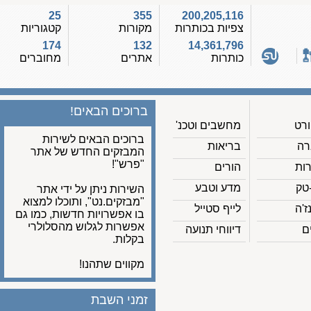
25
355
200,205,116
צפיות בכותרות
מקורות
קטגוריות
174
132
14,361,796
כותרות
אתרים
מחוברים
ברוכים הבאים!
מחשבים וטכנ'
ברוכים הבאים לשירות
בריאות
המבזקים החדש של אתר
"פרש"!
הורים
מדע וטבע
השירות ניתן על ידי אתר
"מבזקים.נט", ותוכלו למצוא
לייף סטייל
בו אפשרויות חדשות, כמו גם
אפשרות לגלוש מהסלולרי
דיווחי תנועה
בקלות.
מקווים שתהנו!
זמני השבת