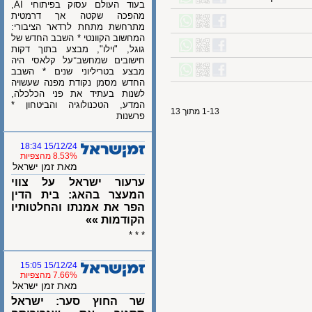
בעוד העולם עסוק בפיתוחי AI,
מהפכה שקטה אך דרמטית
מתרחשת מתחת לרדאר הציבורי:
המחשוב הקוונטי * השבב החדש של
גוגל, "וילו", מבצע בתוך דקות
חישובים שמחשב־על קלאסי היה
מבצע בטריליוני שנים * השבב
החדש מסמן נקודת מפנה שעשויה
לשנות בעתיד את פני הכלכלה,
המדע, הטכנולוגיה והביטחון *
1-13 מתוך 13
פרשנות
15/12/24 18:34
8.53% מהצפיות
מאת זמן ישראל
ערעור ישראל על צווי
המעצר בהאג: בית הדין
הפר את אמנתו והחלטותיו
הקודמות »»
* * *
15/12/24 15:05
7.66% מהצפיות
מאת זמן ישראל
שר החוץ סער: ישראל