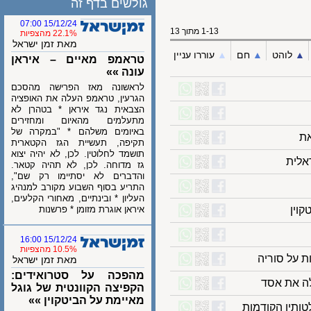
גולשים בדף זה
15/12/24 07:00
1-13 מתוך 13
22.1% מהצפיות
מאת זמן ישראל
לוהט
▲︎
חם
▲︎
עוררו עניין
טראמפ מאיים – איראן
עונה »»
לראשונה מאז הפרישה מהסכם
הגרעין, טראמפ העלה את האופציה
הצבאית נגד איראן * בטהרן לא
מתעלמים מהאיום ומחזירים
באיומים משלהם * "במקרה של
תקיפה, תעשיית הגז הקטארית
תושמד לחלוטין. לכן, לא יהיה יצוא
ית
גז מדוחה. לכן, לא תהיה קטאר.
והדברים לא יסתיימו רק שם",
התריע בסוף השבוע מקורב למנהיג
העליון * ובינתיים, מאחורי הקלעים,
ן
איראן אוגרת מזומן * פרשנות
15/12/24 16:00
10.5% מהצפיות
ל סוריה
מאת זמן ישראל
מהפכה על סטרואידים:
את אסד
הקפיצה הקוונטית של גוגל
מאיימת על הביטקוין »»
יו הקודמות