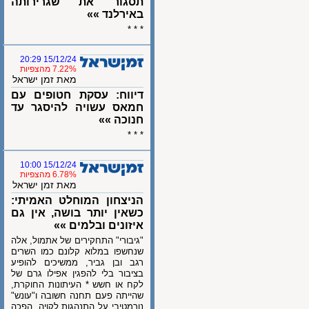
תסגור את שגרירותה
באירלנד »»
* * *
15/12/24 20:29
7.22% מהצפיות
מאת זמן ישראל
דיווח: עסקת חטופים עם
חמאס עשויה להיסגר עד
חנוכה »»
* * *
15/12/24 10:00
6.78% מהצפיות
מאת זמן ישראל
הניצחון המוחלט האמיתי:
כשאין יותר בושה, אין גם
איזונים ובלמים »»
"גיבורי" התחקירים של אתמול, אלה
שנחשפו במלוא קלונם כמו השרים
רגב ובן גביר, ממשיכים להופיע
בציבור בלי להפגין אפילו גרם של
לקח או חשש * העיתונות החוקרת,
שהייתה פעם תחנה חשובה ו"עונש"
נורמטיבי על התנהגות לקויה, הפכה