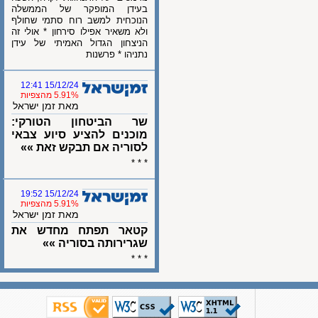
בעידן המופקר של הממשלה
הנוכחית למשב רוח סתמי שחולף
ולא משאיר אפילו סירחון * אולי זה
הניצחון הגדול האמיתי של עידן
נתניהו * פרשנות
15/12/24 12:41
5.91% מהצפיות
מאת זמן ישראל
שר הביטחון הטורקי:
מוכנים להציע סיוע צבאי
לסוריה אם תבקש זאת »»
* * *
15/12/24 19:52
5.91% מהצפיות
מאת זמן ישראל
קטאר תפתח מחדש את
שגרירותה בסוריה »»
* * *