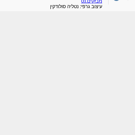
מבזקים.נט
עיצוב גרפי: נטליה סולודקין