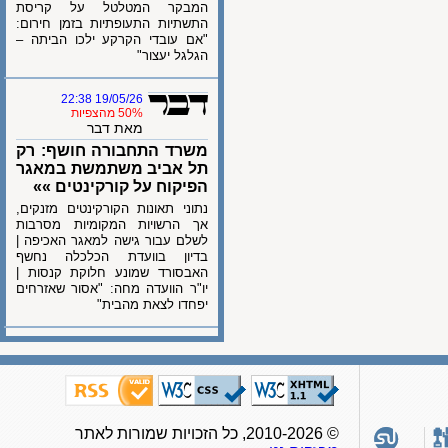
המבקר המטלטל על קריסת
התשתיות התעופתיות בזמן חירום:
"אם עובדי הקרקע ילכו הביתה –
הגלגל יעצור"
19/05/26 22:38
50% מהצפיות
מאת דבר
משרד התחבורה חושף: רק
תל אביב משתמשת במאגר
הפיקוח על קורקינטים »»
נתוני תאונות הקורקינטים מזנקים,
אך הרשויות המקומיות מסרבות
לשלם עבור גישה למאגר האכיפה |
בדיון בוועדת הכלכלה נחשף
האבסורד שמונע חלוקת קנסות |
יו"ר הוועדה מחה: "אסור שאזרחים
יפחדו לצאת מהבית"
© 2010-2026, כל הזכויות שמורות לאתר