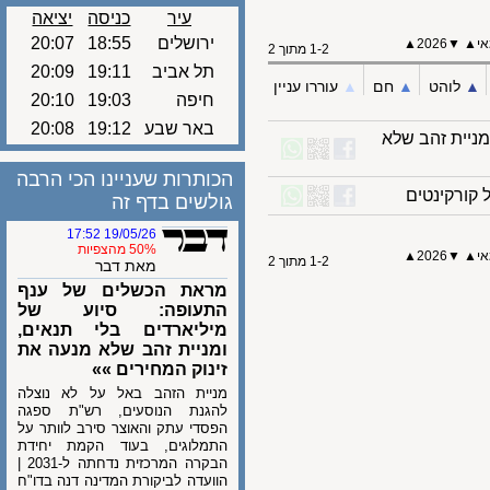
עיר
כניסה
יציאה
ירושלים
18:55
20:07
2026▲
▼
1-2 מתוך 2
תל אביב
19:11
20:09
לוהט
▲︎
חם
▲︎
עוררו עניין
חיפה
19:03
20:10
באר שבע
19:12
20:08
ית זהב שלא
הכותרות שעניינו הכי הרבה
רקינטים
גולשים בדף זה
19/05/26 17:52
50% מהצפיות
2026▲
▼
1-2 מתוך 2
מאת דבר
​מראת הכשלים של ענף
התעופה: סיוע של
מיליארדים בלי תנאים,
ומניית זהב שלא מנעה את
זינוק המחירים »»
מניית הזהב באל על לא נוצלה
להגנת הנוסעים, רש"ת ספגה
הפסדי עתק והאוצר סירב לוותר על
התמלוגים, בעוד הקמת יחידת
הבקרה המרכזית נדחתה ל-2031 |
הוועדה לביקורת המדינה דנה בדו"ח