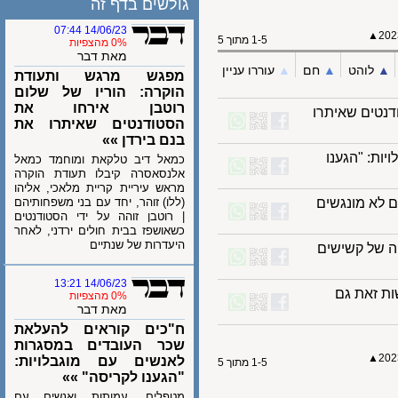
גולשים בדף זה
14/06/23 07:44
▲
1-5 מתוך 5
0% מהצפיות
מאת דבר
לוהט
▲︎
חם
▲︎
עוררו עניין
מפגש מרגש ותעודת
הוקרה: הוריו של שלום
רוטבן אירחו את
טים שאיתרו
הסטודנטים שאיתרו את
בנם בירדן »»
: "הגענו
כמאל דיב טלקאת ומוחמד כמאל
אלנסאסרה קיבלו תעודת הוקרה
מראש עיריית קריית מלאכי, אליהו
א מונגשים
(ללו) זוהר, יחד עם בני משפחותיהם
| רוטבן זוהה על ידי הסטודנטים
כשאושפז בבית חולים ירדני, לאחר
היעדרות של שנתיים
זנחה של קשישים
14/06/23 13:21
זאת גם
0% מהצפיות
מאת דבר
ח"כים קוראים להעלאת
שכר העובדים במסגרות
▲
לאנשים עם מוגבלויות:
1-5 מתוך 5
"הגענו לקריסה" »»
מטפלים, עמותות ואנשים עם