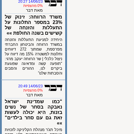
14/06/23 20:27
0% מהצפיות
מאת דבר
משרד הרווחה: זינוק של
23% במספר התלונות על
התעללות והזנחה של
קשישים בשנה החולפת »»
היחידה למניעת התעללות והזנחה
במשרד הרווחה והביטחון החברתי
מפרסמת, שמתוך 272 דיווחים
ותלונות למשטרה 15% מה דיווח על
ניצול כלכלי | שר הרווחה יעקב מרגי:
"תופעה קשה ומדאיגה שפוגעת
ביקרים לנו, ההורים והסבים
והסבתות שלנו”
14/06/23 20:49
0% מהצפיות
מאת דבר
"כמו שמדינת ישראל
נאבקה בסחר של נשים
בזנות, היא יכולה לעשות
זאת גם עם סחר בילדים"
»»
מיכל תג'ר מנהלת הקליניקה לזכויות