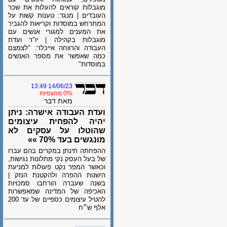
מוגבלות קוראים להעלות את שכר
העובדים | מנגד: טענות קשות על
המתרחש במוסדות וקריאות להגביר
את המענים למגורי אנשים עם
מוגבלות בקהילה | יו"ר ועדת
העבודה והרווחה אייכלר: "לצמצם
כמה שאפשר את מספר האנשים
במוסדות"
14/06/23 13:49
0% מהצפיות
מאת דבר
ועדת העבודה אישרה: ניתן
יהיה להפחית עיצומים
שהוטלו על עסקים לא
מונגשים בעד 70% »»
ההפחתה תינתן במקרים בהם עברו
של בעל העסק נקי מתלונות נגישות,
וכאשר המפר נקט פעולות למניעת
הישנות ההפרה ולהקטנת הנזק |
בשנה שעברה הורחבו סמכויות
האכיפה של המדינה שמאפשרות
להטיל עיצומים כספיים של עד 200
אלף ש״ח