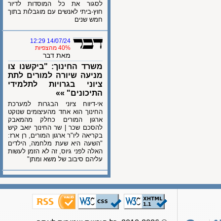
לסגור את כל המוסדות לדיור
חוץ-ביתי לאנשים עם מוגבלות בתוך
חמש שנים
14/07/24 12:29
40% מהצפיות
מאת דבר
משרד החינוך: "ביקשנו צו
מניעה שיורה למורים לתת
ציוני בגרויות לתלמידי
התיכונים" »»
אי-דיווח ציוני הבגרות למערכת
החינוך הוא אחד מהעיצומים שנוקט
ארגון המורים כחלק מהמאבק
להסכם שכר | שר החינוך יואב קיש
בקריאה ליו"ר ארגון המורים, רן ארז:
"השעה היא שעת מלחמה, הילדים
האלה לפני גיוס, זה לא הזמן לעשות
עליהם סיבוב של משא ומתן"