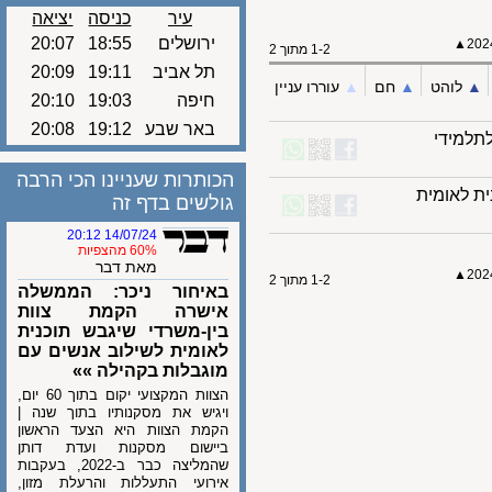
עיר
כניסה
יציאה
ירושלים
18:55
20:07
▲
1-2 מתוך 2
תל אביב
19:11
20:09
לוהט
▲︎
חם
▲︎
עוררו עניין
חיפה
19:03
20:10
באר שבע
19:12
20:08
מידי
הכותרות שעניינו הכי הרבה
לאומית
גולשים בדף זה
14/07/24 20:12
60% מהצפיות
מאת דבר
▲
1-2 מתוך 2
באיחור ניכר: הממשלה
אישרה הקמת צוות
בין-משרדי שיגבש תוכנית
לאומית לשילוב אנשים עם
מוגבלות בקהילה »»
הצוות המקצועי יקום בתוך 60 יום,
ויגיש את מסקנותיו בתוך שנה |
הקמת הצוות היא הצעד הראשון
ביישום מסקנות ועדת דותן
שהמליצה כבר ב-2022, בעקבות
אירועי התעללות והרעלת מזון,