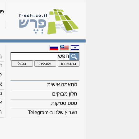
פו
ח
ד
ס
א
התאמה אישית
נ
חלון מבזקים
א
סטטיסטיקות
ח
הערוץ שלנו ב-Telegram