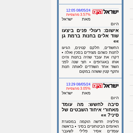
08/05/24 12:05
3.57% מהצפיות
מאת ישראל
היום
אישום: רעולי פנים ביצעו
שוד אלים בחנות ברמת גן
»»
החשודים, חלקם קטינים, הגיעו
לחנות כשהם מצוידים בסכין ואלה •
דקרו את עובד שהיה בחנות והיכו
אותו באגרופים • חצי שנה לפני
השוד אחד השודדים לאותה חנות
ותקף קטין ששהה במקום
08/05/24 13:29
3.05% מהצפיות
מאת ישראל
היום
סיבה לחשש: מה עומד
מאחורי איחוד השבטים של
סיני? »»
מיליציה חדשה הוקמה במסגרת
האיומים הביטחוניים בסיני • בראשה
עומדים אסיר פלילי לשעבר