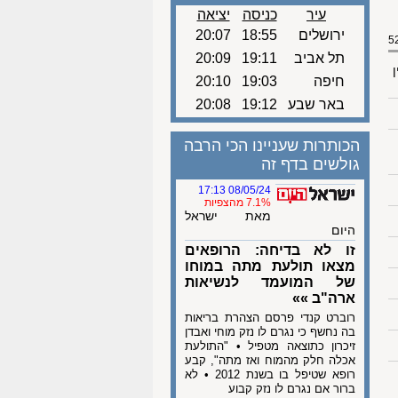
עיר
כניסה
יציאה
ירושלים
18:55
20:07
תל אביב
19:11
20:09
ן
חיפה
19:03
20:10
באר שבע
19:12
20:08
הכותרות שעניינו הכי הרבה
גולשים בדף זה
08/05/24 17:13
7.1% מהצפיות
מאת ישראל
היום
זו לא בדיחה: הרופאים
מצאו תולעת מתה במוחו
של המועמד לנשיאות
ארה"ב »»
רוברט קנדי פרסם הצהרת בריאות
בה נחשף כי נגרם לו נזק מוחי ואבדן
זיכרון כתוצאה מטפיל • "התולעת
אכלה חלק מהמוח ואז מתה", קבע
רופא שטיפל בו בשנת 2012 • לא
ברור אם נגרם לו נזק קבוע