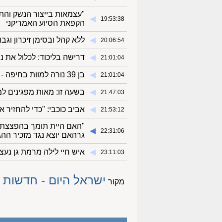
"עצמאות בייצור הנשק והת
◀︎
19:53:38
הקפאת הסיוע האמריקני
◀︎
ללא קהל ובסימן זיכרון וג
20:06:54
◀︎
דרישה בליכוד: לכלול את נ
21:01:04
◀︎
בן 39 נורה למוות בחיפה - הרקע: סכסוך בין משפחות פשע
21:01:04
◀︎
בשעה זו: מאות מפגינים ל
21:47:03
◀︎
אביב כוכבי: "כדי להחזיר
21:53:12
"האם היית תומך בהפצצת ה
◀︎
22:31:06
גרהאם יוצא נגד מזכיר ההג
◀︎
איש חיי לילה מרמת גן נעצ
23:11:03
ישראל היום - חדשות
מקור