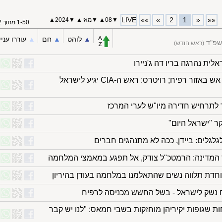
LIVE
»»
»
2
1
«
««
▼
08
▲
▼
מאי
▲
▼
2024
▲
1-50 מתוך 52
▲︎
לוהט
▲︎
חם
▲︎
עוררו עניי
תשפ"ד
(ראש חודש)
לית נהרגה בריו דה ג'ניירו
דיווחים פלשתיניים: חילופי אש באזור רפיח; רויטרס: ראש ה-CIA יגיע לישראל
לתרחיש חדירה מיו"ש לערי המרכז
ר "ישראל היום"
גלים: ביידן, ככה לא מתנהגים חברים
המדינה: הרמטכ"ל צודק, אל תפגע במאמצי המלחמה
יוחדת תלווה נשים שהתאלמנו במלחמה בעודן בהיריון
ח נשק לישראל - בשל החשש מכניסה לרפיח
 שגופות יקיריהן מוחזקות בשבי חמאס: "לנו יש קבר