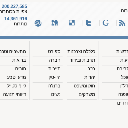
200,227,585
רום
צפיות בכותרות
14,361,916
כותרות
דשות
כלכלה וצרכנות
ספורט
מחשבים וטכנ'
עות
תרבות ובידור
חברה
בריאות
ביבה
רכב
תיירות
הורים
וכל
יהדות
היי-טק
מדע וטבע
דל"ן
חוק ומשפט
ברנז'ה
לייף סטייל
ופנה
משחקים
נשים
דיווחי תנועה
רדים