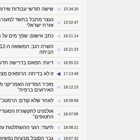
◀︎
שישה חודשי עבודות שירות
15:34:20
נעצר מחבל בחשד למעורב
◀︎
15:52:47
אזרח ישראלי
◀︎
כתב אישום: שפך מים על חב
16:11:14
◀︎
16:21:33
הביתה
◀︎
דיווח: חמאס בדרישה חדש
16:55:23
◀︎
זו לא בדיחה: הרופאים מצ
17:13:49
מזכיר המדינה האמריקני 
◀︎
18:12:15
האירועים ברפיח"
◀︎
לאחר שלא קודם: הרמטכ"ל 
18:39:58
אולמרט לתקשורת הסעודית:
◀︎
18:47:06
החטופים"
◀︎
תיעוד: רגעי ההשתלטות על
18:58:21
◀︎
גבר הסובל מבעיות נפשיות 
19:07:32