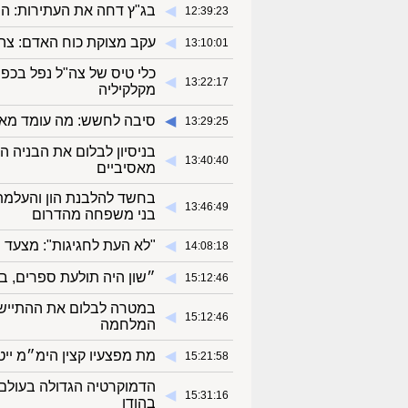
◀︎
בג"ץ דחה את העתירות: הר
12:39:23
◀︎
עקב מצוקת כוח האדם: צה"ל
13:10:01
כלי טיס של צה"ל נפל בכפ
◀︎
13:22:17
מקלקיליה
◀︎
סיבה לחשש: מה עומד מאח
13:29:25
בניסיון לבלום את הבניה ה
◀︎
13:40:40
מאסיביים
בחשד להלבנת הון והעלמת 
◀︎
13:46:49
בני משפחה מהדרום
◀︎
"לא העת לחגיגות": מצעד 
14:08:18
◀︎
״שון היה תולעת ספרים, בי
15:12:46
במטרה לבלום את ההתיישב
◀︎
15:12:46
המלחמה
◀︎
מת מפצעיו קצין הימ״מ יי
15:21:58
הדמוקרטיה הגדולה בעולם 
◀︎
15:31:16
בהודו