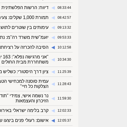
◀︎
דיווח: הרשות הפלשתינית 
08:33:44
◀︎
תמורת 1,000 שקלים: צעיר מיו"ש נעצר לאחר שגנב רכב
08:42:57
◀︎
עימותים בין שוטרים לתושב
09:13:32
◀︎
יועמ"שית משרד רה"מ: נתני
09:53:33
◀︎
הסיבה להכרזה על רציחתו 
10:12:58
"א
◀︎
10:34:30
משתחררת מבית החולים
◀︎
ציון דרך היסטורי: כשליש
11:25:39
עמית סוסנה למכחישי הטבח
◀︎
11:28:43
הצלקות כל חיי"
נר נשמה אישי, צמידי "תוד
◀︎
11:59:30
הזיכרון והעצמאות
◀︎
קרב בלימה ישראלי באירופ
12:02:33
◀︎
אישום: רעולי פנים ביצעו 
12:05:37