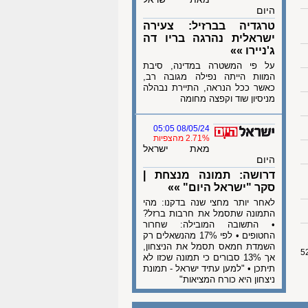
היום
טרגדיה בברזיל: צעירה
ישראלית נהרגה בריו דה
ג'ניירו »»
על פי המשטרה במדינה, סיבת
המוות הייתה נפילה מגובה רב,
כאשר ככל הנראה, התיירת נבהלה
מניסיון שוד וקפצה מחומה
08/05/24 05:05
2.71% מהצפיות
מאת ישראל
היום
דרושה: תמונה מנצחת |
סקר "ישראל היום" »»
לאחר יותר מחצי שנה בדקנו: מהי
התמונה שתסמל את חרבות ברזל?
• התשובה המובילה: שחרור
החטופים • לפי 17% מהנשאלים רק
השמדת חמאס תסמל את הניצחון,
אך 13% סבורים כי תמונה שכזו לא
תיתכן • "למען עתיד ישראל - תמונת
ניצחון היא כורח המציאות"