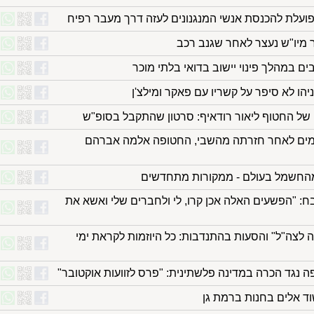
פועלת להכנסת אנשי המנגנונים לעזה דרך מעבר רפיח
ים במהלך פינוי יישוב בדואי בלתי מוכר
הו לא סיפר על קשריו עם פאקר ומילצ'ן
של החטוף ליאור רודאיף: סרטון שהתקבל בסופ"ש
ני מרגישה נפלא": 163 ימים לאחר חזרתה מהשבי, החטופה אלמה אברהם
 מהחשמל בעולם - ממקורות מתחדשים
: "הפשעים האלה אכן קרו, לי ולחברים שלי ואשא את
ה לצה"ל" והסעות בהתנדבות: כל היוזמות לקראת ימי
ה נגד הכרה במדינה פלשתינית: "פרס לזוועות אוקטובר"
שוד אלים בחנות ברמת גן