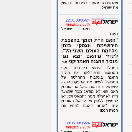
שהתפרנס ממעבר רפיח וגורם העוין
את ישראל
08/05/24 22:31
3.05% מהצפיות
מאת ישראל
היום
"האם היית תומך בהפצצת
הירושימה ונגסקי בזמן
מלחמת העולם השנייה?":
לינדזי גרהאם יוצא נגד
מזכיר ההגנה האמריקני »»
במהלך שימוע בקונגרס תקף
הסנאטור הרפובליקני את מזכיר
ההגנה בעקבות ההחלטה של
הממשל לעצור את אספקת הנשק
לישראל • גרהאם שאל את אוסטין
האם הוא לא מודאג מכך שהצעד
הזה לא ישלח מסר לחמאס ולאיראן
להמשיך ללחוץ על ישראל • אוסטין
ענה: "אנחנו דואגים למנוע את
הנשק הנכון"
08/05/24 00:05
2.95% מהצפיות
מאת ישראל