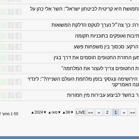
חמושת היא קריטית לביטחון ישראל": השר אלי כהן על
בורה: כך צה״ל נערך לטקס הדלקת המשואות
תיבות ואופקים בתוכניות תקומה
מען החזרת החטופים חוסמים את דרך בגין
 את החטופים צריך לעצור את המלחמה"
ירושימה ונגסקי בזמן מלחמת העולם השנייה?": לינדזי
נה האמריקני
ר בחשד לביצוע עבירות מין חמורות
LIVE
»»
»
2
1
«
««
▼
08
▲
▼
מאי
▲
▼
2024
▲
1-50 מתוך 52