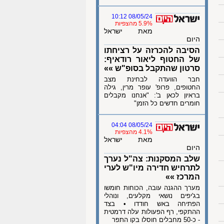
08/05/24 10:12
5.9% מהצפיות
מאת ישראל
היום
הסיבה להכרזה על רציחתו
של החטוף ליאור רודאיף:
סרטון שהתקבל בסופ"ש »»
חבר הוועדה לבחינת מצב
החטופים, פרופ' עופר מרין, גילה
בראיון לכאן ב': "אנחנו מקבלים
חומרים חדשים כל הזמן"
08/05/24 04:04
4.1% מהצפיות
מאת ישראל
היום
שלב המסקנות: צה"ל נערך
לתרחיש חדירה מיו"ש לערי
המרכז »»
מערך ההגנה עובה, הכוחות חומשו
בג'יפים נושאי מקלעים, ונוהלי
הפתיחה באש חודדו • בצד
ההתקפי, רף הפעולות עלה דרמטית
- כ-50 מחבלים חוסלו בקו התפר