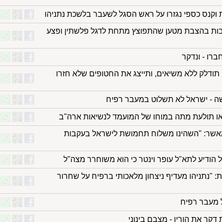
 וקנס כספי נגזרו על ראש הסגל לשעבר בלשכת נתניהו
ות בהצבת מטען שהתפוצץ מתחת לדגל פלשתין ופצע
רו - ונדקר
השרה רגב: המשואה ה-12 תודלק ללא משיאים, ותייצג את החטופים שלא חזרו
ה - ישראל לא תשלוט במעבר רפיח
או תולעת מתה במוחו של המועמד לנשיאות ארה"ב
מאשר: "השהינו משלוח תחמושת לישראל בעקבות
הודיע לתא"ל עופר וינטר כי הוא משוחרר מצה"ל
 "נתניהו מעדיף ניצחון מלאכותי ברפיח על שחרור
 מעבר רפיח
דקר את הוריו - מצבם בינוני