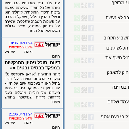
מתוקף
עם עו"ד היא מזכויותיו הבסיסיות
ביותר של כל חשוד, שלילתה פוגעת
בזכות היסוד החוקתית ל"הליך הוגן
וראוי" • הדין הפלילי, שמקל בהרבה
 לא נעשה
על פעולות השב"כ שתכליתן שמירה
על ביטחון המדינה, מציב גבולות
משלו ולא הכל מותר
04/11/24 18:36
9.62% מהצפיות
לשתינים
מאת ישראל
היום
ל חשף את
דיווח: סוכל ניסיון התנקשות
במפקד בבסיס נבטים »»
ק למאבק
אתר החדשות "איראן אינטרנשיונל"
טוען כי אבטחה הוצבה על בכיר
בחיל האוויר בעקבות איום על חייו •
דינה
עוד נטען כי המפקד היה ברשימת
היעדים של חוליית מרגלים בעלי
אזרחות אזרית שנחשפה בחודש
ד שלהם
שעבר
04/11/24 21:06
 בגבעת אסף
9.34% מהצפיות
מאת ישראל
היום