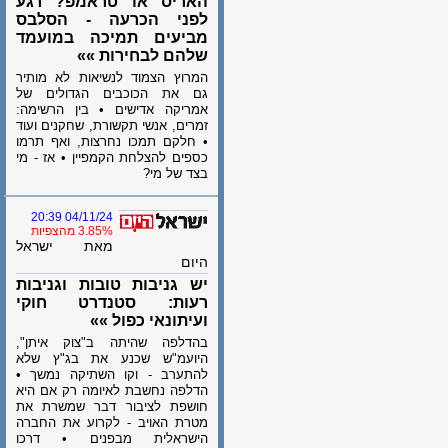
האריס או טראמפ? רגע
לפני הכרעה - הסלבס
מביעים תמיכה במועמד
שלהם לבחירות »»
המרוץ הצמוד לנשיאות לא מותיר
גם את הכוכבים הגדולים של
אמריקה אדישים • בין הרשימה:
זמרים, אנשי תקשורת, שחקנים ועוד
• חלקם תמכו נחרצות, ואף תרמו
כספים להצלחת הקמפיין • אז - מי
בצד של מי?
04/11/24 20:39
3.85% מהצפיות
מאת ישראל
היום
יש גניבות טובות וגניבות
רעות: סטנדרט חוקי
ועיתונאי כפול »»
בהדלפה שהיתה ב"צוק איתן",
היועמ"ש שכנע את בג"ץ שלא
להתערב - וקו השתיקה נמשך •
הדלפה נחשבת לאיומה רק אם היא
חושפת לציבור דבר שמשרת את
מטרת האויב - לקרוע את החברה
הישראלית מבפנים • דרכו