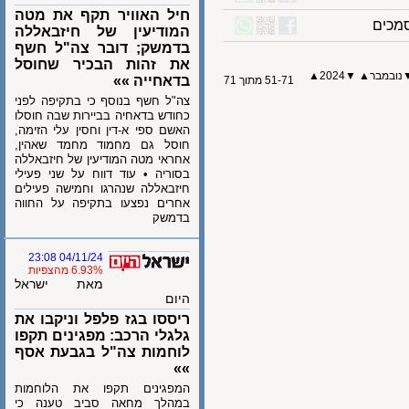
חיל האוויר תקף את מטה
ים
המודיעין של חיזבאללה
בדמשק; דובר צה"ל חשף
את זהות הבכיר שחוסל
מבר
▲
▼
2024
▲
בדאחייה »»
51-71 מתוך 71
צה"ל חשף בנוסף כי בתקיפה לפני
כחודש בדאחיה בביירות שבה חוסלו
האשם ספי א-דין וחסין עלי הזימה,
חוסל גם מחמוד מחמד שאהין,
אחראי מטה המודיעין של חיזבאללה
בסוריה • עוד דווח על שני פעילי
חיזבאללה שנהרגו וחמישה פעילים
אחרים נפצעו בתקיפה על החווה
בדמשק
04/11/24 23:08
6.93% מהצפיות
מאת ישראל
היום
ריססו בגז פלפל וניקבו את
גלגלי הרכב: מפגינים תקפו
לוחמות צה"ל בגבעת אסף
»»
המפגינים תקפו את הלוחמות
במהלך מחאה סביב טענה כי