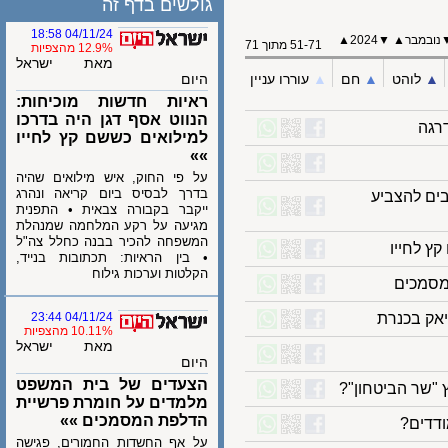
גולשים בדף זה
04/11/24 18:58
מבר
▲
▼
2024
▲
51-71 מתוך 71
12.9% מהצפיות
מאת ישראל
לוהט
▲︎
חם
▲︎
עוררו עניין
היום
ראיות חדשות מוכיחות:
הנווט אסף דגן היה בדרכו
ה
למילואים כששם קץ לחייו
»»
על פי החוק, איש מילואים שהיה
בדרך לבסיס ביום קריאה ונהרג
 להצביע
ייקבר בקבורה צבאית • התפנית
מגיעה על רקע המלחמה שמנהלת
המשפחה להכיר בבנה כחלל צה"ל
לחייו
• בין הראיות: תכתובות בנייד,
הקלטות וערכות גילוח
מכים
 בכנרת
04/11/24 23:44
10.11% מהצפיות
מאת ישראל
היום
הצעדים של בית המשפט
ר הביטחון"?
מלמדים על חומרת פרשיית
הדלפת המסמכים »»
ים?
על אף החשדות החמורים, פגישה