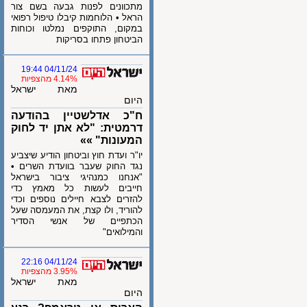
מתכוונים לפנות גבעה בשם צור
הראל • הלוחמות קיבלו טיפול רפואי
במקום, התוקפים נמלטו וכוחות
הביטחון פתחו בסריקות
04/11/24 19:44
4.14% מהצפיות
מאת ישראל
היום
ח"כ אדלשטיין בהודעה
דרמטית: "לא אתן יד לחוק
המעונות" »»
יו"ר ועדת חוץ וביטחון הודיע שיצביע
נגד החוק שעבר בוועדת השרים •
"אנחנו כמנהיגי ציבור בישראל
חייבים לעשות כל מאמץ כדי
להזרים לצבא חיילים נוספים וכדי
להוריד, ולו קצת, את המעמסה שעל
הכתפיים של אנשי הסדיר
והמילואים"
04/11/24 22:16
3.95% מהצפיות
מאת ישראל
היום